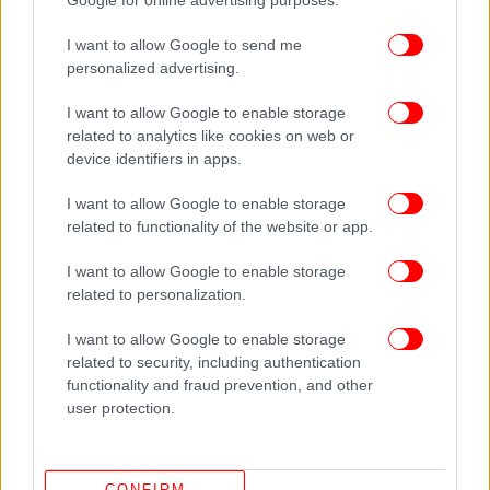
Google for online advertising purposes.
1997 και το 1998.
I want to allow Google to send me
Θέλω επίσης να σημειώσω ότι γενικά η μέση
personalized advertising.
θερμοκρασία κάθε μήνα ανεβαίνει και το γεγονός
I want to allow Google to enable storage
ότι εδώ και πολλά χρόνια έχουν καταργηθεί ή
related to analytics like cookies on web or
μετεωρολογικοί κλωβοί που είχαμε μέσα τα
device identifiers in apps.
θερμόμετρα, τα μεγιστοβάθμια και ελαχιστοβάθμια
και κάναμε τις συγκρίσεις, έχουν αντικατασταθεί με
I want to allow Google to enable storage
τους αυτόματους σταθμούς, οι οποίοι δίνουν
related to functionality of the website or app.
μεγαλύτερες τιμές απ' ό,τι δίναμε τότε και μάλιστα
I want to allow Google to enable storage
οι συγκρίσιμες τιμές δεν μπορούν να γίνουν με
related to personalization.
εκείνες που είχαμε γιατί είναι μεγαλύτερες. Προς το
παρόν, το «Ελ Νίνιο» δεν βαραίνει το σύστημα και
I want to allow Google to enable storage
θα δούμε πώς θα εξελιχθεί μέχρι τέλος του μήνα
related to security, including authentication
χωρίς να μας εμπνέει ανησυχία γιατί έχουμε στο
functionality and fraud prevention, and other
οπλοστάσιο τα χρόνια που ανέφερα
user protection.
προηγουμένως», καταλήγει.
CONFIRM