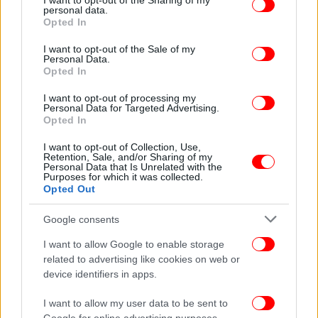
not limited to your visit or usage behaviour. You may click to
I want to opt-out of the Sharing of my
personal data.
grant or deny consent to Google and its third-party tags to
Opted In
use your data for below specified purposes in below Google
Σύμφωνα με τον μετεωρολόγο το
φαινόμενο ακόμα
consent section.
είναι σε εξέλιξη
. Πολλοί πιθανολογούν ότι
I want to opt-out of the Sale of my
Personal Data.
υπάρχουν κάποια ενδεχόμενα για το αν θα φτάσει
Opted In
στην Ελλάδα.
I want to opt-out of processing my
Personal Data for Targeted Advertising.
Ο κ. Καντερές σχολιάζει στο iefimerida ότι «πάντα
Opted In
υπάρχει μία μικρή πιθανότητα, ωστόσο θα
I want to opt-out of Collection, Use,
επανέλθω πάλι με στατιστικά στοιχεία για να
Retention, Sale, and/or Sharing of my
Personal Data that Is Unrelated with the
αποδείξω ότι τα τελευταία, ειδικά πέντε, χρόνια αν
Purposes for which it was collected.
εξαιρέσουμε τον Ιούνιο, «όλος» ο καιρός «πέφτει»
Opted Out
Ιούλιο και Αύγουστο. Μάλιστα θα έλεγα να μην ξανά
Google consents
ζήσουμε το καλοκαίρι του 2024, του 2025 και του
2023. Αυτά τα καλοκαίρια τον Ιούλιο και τον
I want to allow Google to enable storage
Αύγουστο ήταν πολύ ζεστά. Δεν μπορούμε ακόμα
related to advertising like cookies on web or
να γνωρίζουμε αν θα ξεπεραστούν, διότι αν
device identifiers in apps.
διατρέξουμε στα χρόνια που υπήρχε το «Ελ Νίνιο»
I want to allow my user data to be sent to
δεν έχουν καμιά σχέση, το 2015 και το 2016 με το