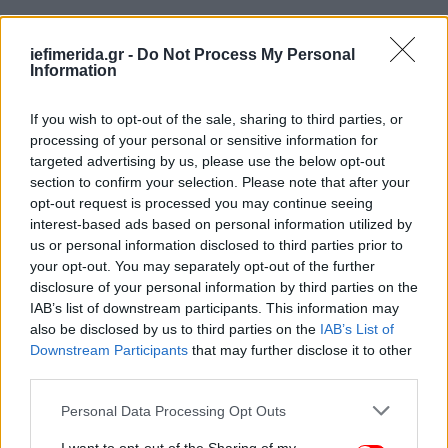
iefimerida.gr -
Do Not Process My Personal
Information
If you wish to opt-out of the sale, sharing to third parties, or
processing of your personal or sensitive information for
targeted advertising by us, please use the below opt-out
section to confirm your selection. Please note that after your
opt-out request is processed you may continue seeing
interest-based ads based on personal information utilized by
us or personal information disclosed to third parties prior to
your opt-out. You may separately opt-out of the further
disclosure of your personal information by third parties on the
IAB’s list of downstream participants. This information may
also be disclosed by us to third parties on the
IAB’s List of
Downstream Participants
that may further disclose it to other
third parties.
Please note that this website/app uses one or more Google
Personal Data Processing Opt Outs
Το «Ελ Νίνιο» δεν βαραίνει το σύστημα αναφορικά με
services and may gather and store information including but
την Ελλάδα