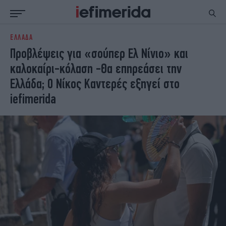
ΕΛΛΑΔΑ
ΕΙΔΗΣΕΙΣ
ΠΟΛΙΤΙΚΗ
Προβλέψεις για «σούπερ Ελ Νίνιο» και
NON PAPER
ΕΛΛΑΔΑ
καλοκαίρι-κόλαση -Θα επηρεάσει την
ΟΙΚΟΝΟΜΙΑ
ΚΟΣΜΟΣ
Ελλάδα; Ο Νίκος Καντερές εξηγεί στο
ΠΟΛΙΤΙΣΜΟΣ
ΠΑΝΕΛΛΗΝΙΕΣ
iefimerida
ΖΩΗ
ΣΠΟΡ
ΓΥΝΑΙΚΑ
ENGLISH EDITION
ΠΟΛΗ
STORIES
ΕΚΛΟΓΕΣ
TRAVEL
ΤΕΧΝΟΛΟΓΙΑ
ΥΓΕΙΑ
DESIGN
ΟΛΥΜΠΙΑΚΟΙ ΑΓΩΝΕΣ
EURO
GREEN
PODCAST
iAUTOKINITO
iOPINIONS
iGASTRONOMIE