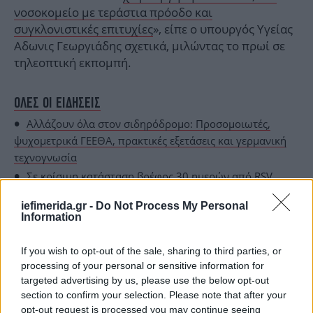
νοσοκομείο με τεράστια πρόοδο και
συγκλονιστικές επιτυχίες
», είπε ο υπουργός Υγείας
Αδωνις Γεωργιάδης σχετικά, μιλώντας το πρωί σε
τηλεοπτική εκπομπή.
ΟΛΕΣ ΟΙ ΕΙΔΗΣΕΙΣ
Αλλάζουν όλα στον σιδηρόδρομο: Προσομοιωτές,
ψυχομετρικά ΓΕΕΘΑ, πρακτικές εξετάσεις και γερμανική
τεχνογνωσία
Σε κρίσιμη κατάσταση βρέφος 30 ημερών από RSV
-Νοσηλεύεται διασωληνωμένο στη ΜΕΘ του Παίδων
iefimerida.gr -
Do Not Process My Personal
Η ανώνυμη καταγγελία για το οικόπεδο Παναγόπουλου
Information
στον Άγιο Στέφανο που ξεκίνησε την έρευνα -Ψάχνουν
την ανακαίνιση σπιτιού στην Αρκαδία
If you wish to opt-out of the sale, sharing to third parties, or
processing of your personal or sensitive information for
targeted advertising by us, please use the below opt-out
section to confirm your selection. Please note that after your
opt-out request is processed you may continue seeing