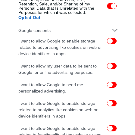
Retention, Sale, and/or Sharing of my
Personal Data that Is Unrelated with the
Purposes for which it was collected.
Ακολουθήστε το
στο Google News
και μάθετε
Opted Out
πρώτοι όλες τις ειδήσεις
Google consents
Δείτε όλες τις τελευταίες
Ειδήσεις
από την Ελλάδα και τον Κόσμο,
I want to allow Google to enable storage
στο
related to advertising like cookies on web or
device identifiers in apps.
ΔΙΑΒΑΣΤΕ ΠΕΡΙΣΣΟΤΕΡΑ
ΜΑΡΕΒΑ ΜΗΤΣΟΤΑΚΗ
I want to allow my user data to be sent to
Google for online advertising purposes.
I want to allow Google to send me
personalized advertising.
I want to allow Google to enable storage
related to analytics like cookies on web or
device identifiers in apps.
I want to allow Google to enable storage
related to functionality of the website or app.