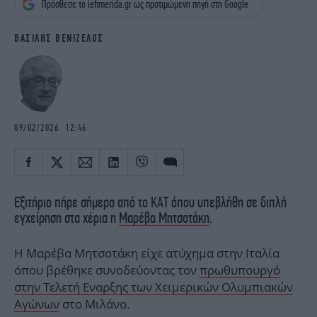
Πρόσθεσε το iefimerida.gr ως προτιμώμενη πηγή στη Google
iBOOKS
ΖΩΔΙΑ
OSCARS
THE OCEAN
ΒΑΣΙΛΗΣ ΒΕΝΙΖΕΛΟΣ
MEDIA
ELAMEFORA
NEWSLETTER
09/02/2026 12:46
Εξιτήριο πήρε σήμερα από το ΚΑΤ όπου υπεβλήθη σε διπλή
εγχείρηση στα χέρια η
Μαρέβα Μητσοτάκη
.
Η Μαρέβα Μητσοτάκη είχε ατύχημα στην Ιταλία
όπου βρέθηκε συνοδεύοντας τον
πρωθυπουργό
στην Τελετή Εναρξης των Χειμερικών Ολυμπιακών
Αγώνων
στο Μιλάνο.