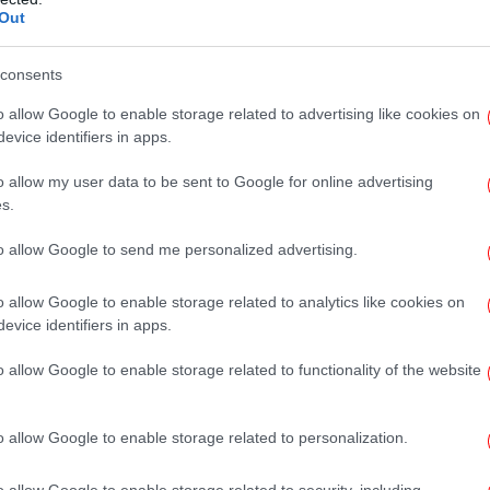
γάλη δωρεά για το ΚΑΤ. «Έχω πολλά σχέδια»,
Out
Ο
απ
consents
Μητσοτάκη είχε ατύχημα στο Μιλάνο, όπου
o allow Google to enable storage related to advertising like cookies on
για την τελετή έναρξης των Χειμερινών
evice identifiers in apps.
διε
γματοποιήθηκε το βράδυ της Παρασκευής
EB
o allow my user data to be sent to Google for online advertising
ίστηκε το Σάββατο, με αποτέλεσμα να
s.
, στο ΓΝΑ ΚΑΤ, όπου και υποβλήθηκε χθες,
Νύ
βαση στα δύο χέρια.
to allow Google to send me personalized advertising.
το
o allow Google to enable storage related to analytics like cookies on
evice identifiers in apps.
Ισ
o allow Google to enable storage related to functionality of the website
o allow Google to enable storage related to personalization.
Πο
o allow Google to enable storage related to security, including