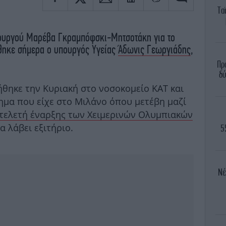
Τα
ουργού Μαρέβα Γκραμπόφσκι-Μητσοτάκη για το
ήθηκε σήμερα ο υπουργός Υγείας
Άδωνις Γεωργιάδης
,
Πρ
δύ
θηκε την Κυριακή στο νοσοκομείο ΚΑΤ και
χημα που είχε στο Μιλάνο όπου μετέβη μαζί
 τελετή έναρξης των Χειμερινών Ολυμπιακών
 λάβει εξιτήριο.
5
Νέ