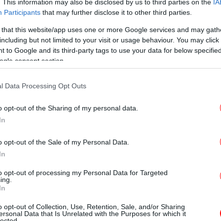
Ο 
. This information may also be disclosed by us to third parties on the
IA
συ
Participants
that may further disclose it to other third parties.
κε, όλα πήγαν καλά, εμπιστεύτηκε το
 that this website/app uses one or more Google services and may gath
including but not limited to your visit or usage behaviour. You may click 
 to Google and its third-party tags to use your data for below specifi
ogle consent section.
κά στην κυρία Μητσοτάκη και στον
«Έ
ης από την πρώτη στιγμή. Χειρουργήθηκε,
l Data Processing Opt Outs
ε το Εθνικό Σύστημα Υγείας. Ήρθαν από την
o opt-out of the Sharing of my personal data.
ιρουργήθηκε στο ΚΑΤ, ένα νοσοκομείο με
In
στικές επιτυχίες», είπε ο υπουργός Υγείας.
Πέ
o opt-out of the Sale of my Personal Data.
-Η
In
 μεγάλη πρόοδο, τα ΤΕΠ και ο γύρω
ιος»
to opt-out of processing my Personal Data for Targeted
ing.
In
Κα
λη πρόοδο, τα ΤΕΠ και ο γύρω χώρος έχει
o opt-out of Collection, Use, Retention, Sale, and/or Sharing
ς πρόσθεσε και προέβη στην αποκάλυψη πως
ersonal Data that Is Unrelated with the Purposes for which it
lected.