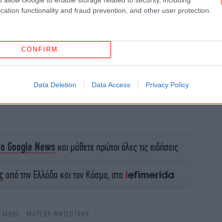
cation functionality and fraud prevention, and other user protection.
Α
τ
CONFIRM
Με
Data Deletion
Data Access
Privacy Policy
Θρ
σε
το Google News
και μάθετε πρώτοι όλες τις ειδήσεις
ς
από την Ελλάδα και τον Κόσμο, στο
Σα
υ
ΓΙΆΔΗΣ
ΜΑΡΕΒΑ ΜΗΤΣΟΤΑΚΗ