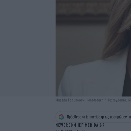
Μαρέβα Γραμπόφσκι-Μητσοτάκη / Φωτογραφία: Ni
Πρόσθεσε το iefimerida.gr ως προτιμώμενη π
NEWSROOM IEFIMERIDA.GR