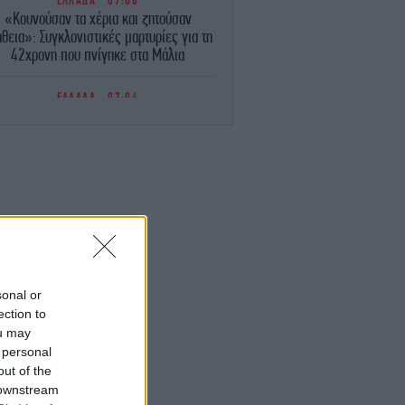
ΕΛΛΑΔΑ
07:08
«Κουνούσαν τα χέρια και ζητούσαν
θεια»: Συγκλονιστικές μαρτυρίες για τη
42χρονη που πνίγηκε στα Μάλια
ΕΛΛΑΔΑ
07:04
Καιρός: Ζέστη και τοπικές καταιγίδες
σήμερα -Έρχεται Σαββατοκύριακο με
40άρια και ισχυρά μελτέμια
ΕΛΛΑΔΑ
07:00
Απολογείται σήμερα η 46χρονη που
ατηγορείται για την επίθεση στη Marfin
φτασε χθες από τη Βρετανία, πέρασε τη
νύχτα στη ΓΑΔΑ
sonal or
ΖΩΗ
06:55
ection to
 Ανδρομάχη σε απόλυτο summer mood
ou may
Ποζάρει με μπικίνι μέσα στη θάλασσα
 personal
out of the
ΖΩΗ
06:52
 downstream