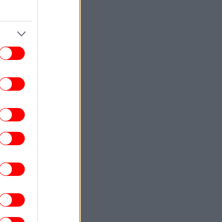
ΖΩΗ
06:21
 θρύλος των Deep Purple Γκλεν Χιουζ
οσύρεται προσωρινά από τις συναυλίες
MEDIA
06:12
Διχασμός στη Βουλγαρία για την πόλη
ξαγωγής της Eurovision 2027 -Η κόντρα
U-κυβέρνησης και η επιθυμία της Dara
ΚΟΣΜΟΣ
05:46
χτα τρόμου στην Υεμένη -Μακελειό από
υς Χούθι με 58 νεκρούς στρατιωτικούς
ΚΟΣΜΟΣ
05:17
Λίβανος: Τρεις ΜΚΟ καταγγέλλουν το
ραήλ για «έγκλημα πολέμου» μετά τον
θάνατο δημοσιογράφου
ΚΟΣΜΟΣ
04:48
υέρτο Ρίκο: Νερό με το δελτίο λόγω της
ανομβρίας στο νησί