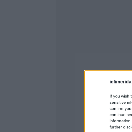
iefimerida
If you wish 
sensitive in
confirm you
continue se
information 
further disc