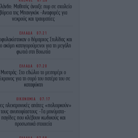
ΚΟΣΜΟΣ
07:26
ϊλάνδη: Μαθητής άνοιξε πυρ σε σχολείο
βόρεια της Μπανγκόκ -Αναφορές για
νεκρούς και τραυματίες
ΕΛΛΑΔΑ
07:21
οφυλακίστηκαν ο δήμαρχος Στυλίδας και
ο ακόμη κατηγορούμενοι για τη μεγάλη
φωτιά στη Βοιωτία
ΕΛΛΑΔΑ
07:20
Μυστράς: Στο εδώλιο το μεσημέρι ο
5χρονος για τη σορό του πατέρα του σε
καταψύκτη
ΟΙΚΟΝΟΜΙΑ
07:17
ες ηλεκτρονικές απάτες «πολιορκούν»
τους ανυποψίαστους -Τα μηνύματα-
παγίδες που κλέβουν κωδικούς και
προσωπικά στοιχεία