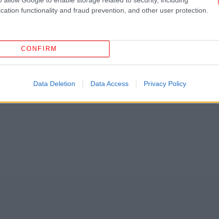
ε
cation functionality and fraud prevention, and other user protection.
το
CONFIRM
Οι 
απ
Data Deletion
Data Access
Privacy Policy
Ο
σ