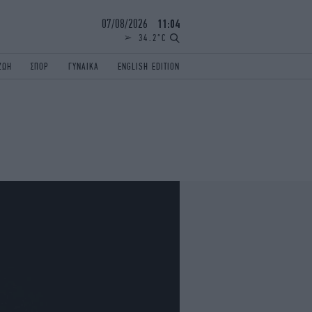
07/08/2026
11:04
34.2°C
ΖΩΗ
ΣΠΟΡ
ΓΥΝΑΙΚΑ
ENGLISH EDITION
ΕΛΛΑΔΑ
ΠΑΝΕΛΛΗΝΙΕΣ
ENGLISH EDITION
TRAVEL
ΟΛΥΜΠΙΑΚΟΙ ΑΓΩΝΕΣ
iAUTOKINITO
ΖΩΔΙΑ
ELAMEFORA