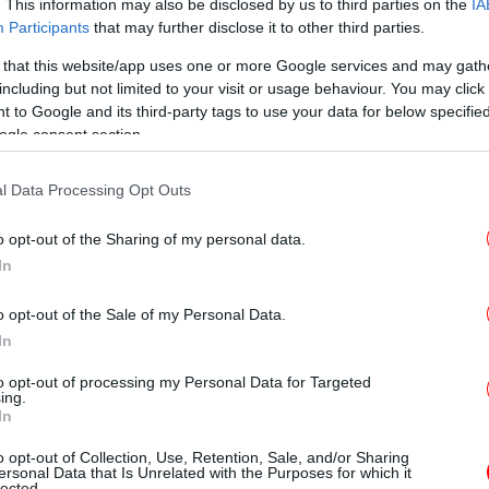
ρχηγός, αρχίζουν τα προβλήματα»
. This information may also be disclosed by us to third parties on the
IA
Participants
that may further disclose it to other third parties.
δα για το αμερικανικό LNG στην Ευρώπη -Οι
υ εξασφάλισε η Atlantic SEE LNG Trade
 that this website/app uses one or more Google services and may gath
Χατ
including but not limited to your visit or usage behaviour. You may click 
γερμό: 150.000 στρέμματα πλημμυρισμένα
πο
 to Google and its third-party tags to use your data for below specifi
αρα και το Πύθιο
ogle consent section.
l Data Processing Opt Outs
Το
καλ
o opt-out of the Sharing of my personal data.
In
Γν
o opt-out of the Sale of my Personal Data.
In
to opt-out of processing my Personal Data for Targeted
ing.
συ
In
o opt-out of Collection, Use, Retention, Sale, and/or Sharing
ersonal Data that Is Unrelated with the Purposes for which it
lected.