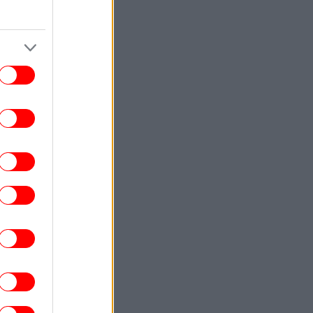
ΕΛΛΑΔΑ
12:51
υνελήφθη στη Γερμανία 31χρονος που
ρεται να εμπλέκεται στη δολοφονία του
Ζαμπούνη
TRAVEL
12:50
λότος αποκαλύπτει το μεγαλύτερο λάθος
 κάνουν οι επιβάτες πριν από μια πτήση
ΟΙΚΟΝΟΜΙΑ
12:47
ΕΛΣΤΑΤ: Στο 3,4% ο πληθωρισμός τον
λιο - Έριξε ταχύτητα κατά μία μονάδα σε
σχέση με τον Ιούνιο
ΓΥΝΑΙΚΑ
12:38
Η Μαίρη Συνατσάκη δοκιμάζει ένα νέο
είδος γυμναστικής λίγο πριν τα 42 -Η
απαιτητική προπόνηση [εικόνα]
ΕΛΛΑΔΑ
12:38
«Φεύγω με την καρδιά γεμάτη