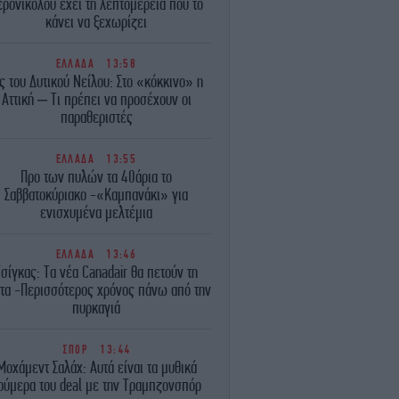
ερονικολού έχει τη λεπτομέρεια που το
κάνει να ξεχωρίζει
ΕΛΛΑΔΑ
13:58
ός του Δυτικού Νείλου: Στο «κόκκινο» η
Αττική – Τι πρέπει να προσέχουν οι
παραθεριστές
ΕΛΛΑΔΑ
13:55
Προ των πυλών τα 40άρια το
Σαββατοκύριακο -«Καμπανάκι» για
ενισχυμένα μελτέμια
ΕΛΛΑΔΑ
13:46
Τσίγκας: Τα νέα Canadair θα πετούν τη
τα -Περισσότερος χρόνος πάνω από την
πυρκαγιά
ΣΠΟΡ
13:44
Μοχάμεντ Σαλάχ: Αυτά είναι τα μυθικά
ούμερα του deal με την Τραμπζονσπόρ