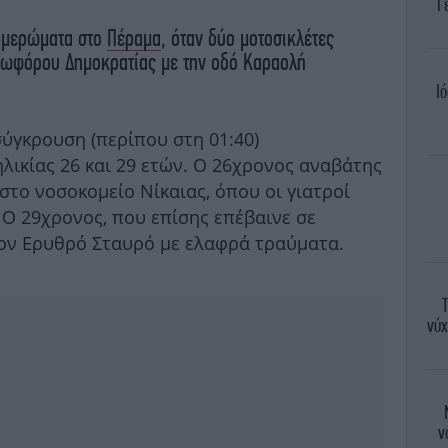
Γ
ξημερώματα στο
Πέραμα
, όταν δύο μοτοσικλέτες
εωφόρου Δημοκρατίας με την οδό Καραολή
Ι
σύγκρουση (περίπου στη 01:40)
λικίας 26 και 29 ετών. Ο 26χρονος αναβάτης
το νοσοκομείο Νίκαιας, όπου οι γιατροί
 Ο 29χρονος, που επίσης επέβαινε σε
ον Ερυθρό Σταυρό με ελαφρά τραύματα.
νύχ
ν