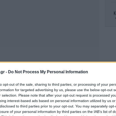
Κ
«Έ
ο
.gr -
Do Not Process My Personal Information
Το
 Πειραιά συνέλαβαν τον 29χρονο, ενώ
οι
α για τις συνθήκες του δυστυχήματος.
to opt-out of the sale, sharing to third parties, or processing of your per
formation for targeted advertising by us, please use the below opt-out s
r selection. Please note that after your opt-out request is processed y
eing interest-based ads based on personal information utilized by us or
Φ
πο
disclosed to third parties prior to your opt-out. You may separately opt-
ράφει το καθεστώς των καρτέλ στο
το
losure of your personal information by third parties on the IAB’s list of