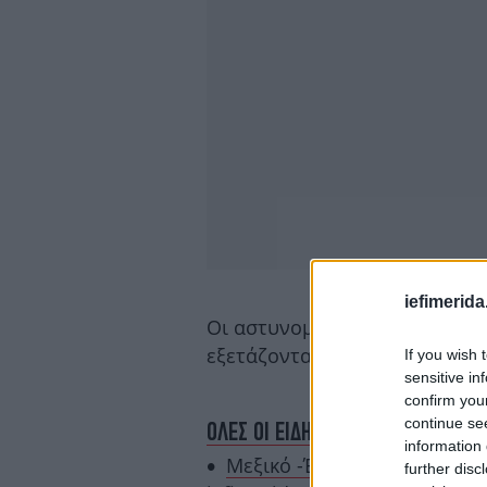
iefimerida
Οι αστυνομικοί της Τροχαίας
εξετάζονται όλα τα ενδεχόμεν
If you wish 
sensitive in
confirm you
continue se
ΟΛΕΣ ΟΙ ΕΙΔΗΣΕΙΣ
information 
Μεξικό -Έλληνας σεφ περιγ
further disc