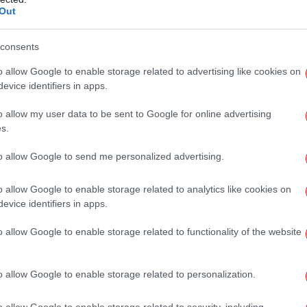
Out
Σ
φέ
consents
o allow Google to enable storage related to advertising like cookies on
evice identifiers in apps.
Πι
που
o allow my user data to be sent to Google for online advertising
s.
to allow Google to send me personalized advertising.
Ιού
o allow Google to enable storage related to analytics like cookies on
evice identifiers in apps.
το Google News
και μάθετε πρώτοι όλες τις ειδήσεις
o allow Google to enable storage related to functionality of the website
ς
από την Ελλάδα και τον Κόσμο, στο
o allow Google to enable storage related to personalization.
ΟΧΑΊΟ
o allow Google to enable storage related to security, including