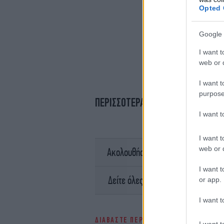
Opted 
Google 
I want t
web or d
I want t
purpose
ΠΕΡΙΣΣΟΤΕΡΑ ΒΙΝΤΕΟ
I want 
I want t
web or d
σ
Ακολουθήστε το
I want t
Ειδήσει
Δείτε όλες τις τελευταίες
or app.
I want t
ΔΙΑΒΑΣΤΕ ΠΕΡΙΣΣΟΤΕΡΑ
ΠΈΡΑΜΑ
ΤΡ
I want t