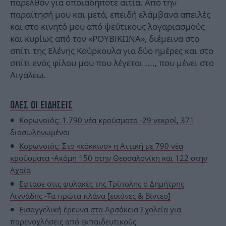
παρελθόν για οποιαδήποτε αιτία. Από την
παραίτησή μου και μετά, επειδή ελάμβανα απειλές
και στο κινητό μου από ψεύτικους λογαριασμούς
και κυρίως από τον «ΡΟΥΒΙΚΩΝΑ», διέμεινα στο
σπίτι της Ελένης Κούρκουλα για δύο ημέρες και στο
σπίτι ενός φίλου μου που λέγεται ...., που μένει στο
Αιγάλεω.
ΟΛΕΣ ΟΙ ΕΙΔΗΣΕΙΣ
Κορωνοϊός: 1.790 νέα κρούσματα -29 νεκροί, 371
διασωληνωμένοι
Κορωνοϊός: Στο «κόκκινο» η Αττική με 790 νέα
κρούσματα -Ακόμη 150 στην Θεσσαλονίκη και 122 στην
Αχαΐα
Εφτασε στις φυλακές της Τρίπολης ο Δημήτρης
Λιγνάδης -Τα πρώτα πλάνα [εικόνες & βίντεο]
Εισαγγελική έρευνα στα Αρσάκεια Σχολεία για
παρενοχλήσεις από εκπαιδευτικούς