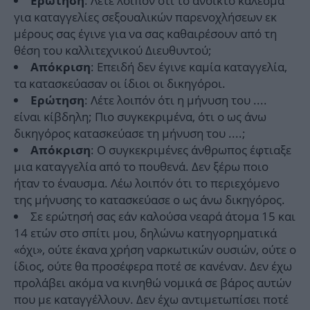
: Λέτε λοιπόν ότι το ανοικτό κάλεσμα
Ερώτηση
για καταγγελίες σεξουαλικών παρενοχλήσεων εκ
μέρους σας έγινε για να σας καθαιρέσουν από τη
θέση του καλλιτεχνικού Διευθυντού;
: Επειδή δεν έγινε καμία καταγγελία,
Απόκριση
τα κατασκεύασαν οι ίδιοι οι δικηγόροι.
: Λέτε λοιπόν ότι η μήνυση του ....
Ερώτηση
είναι κίβδηλη; Πιο συγκεκριμένα, ότι ο ως άνω
δικηγόρος κατασκεύασε τη μήνυση του ....;
: Ο συγκεκριμένες άνθρωπος έφτιαξε
Απόκριση
μια καταγγελία από το πουθενά. Δεν ξέρω ποιο
ήταν το έναυσμα. Λέω λοιπόν ότι το περιεχόμενο
της μήνυσης το κατασκεύασε ο ως άνω δικηγόρος.
Σε ερώτησή σας εάν καλούσα νεαρά άτομα 15 και
14 ετών στο σπίτι μου, δηλώνω κατηγορηματικά
«όχι», ούτε έκανα χρήση ναρκωτικών ουσιών, ούτε ο
ίδιος, ούτε θα προσέφερα ποτέ σε κανέναν. Δεν έχω
προλάβει ακόμα να κινηθώ νομικά σε βάρος αυτών
που με καταγγέλλουν. Δεν έχω αντιμετωπίσει ποτέ