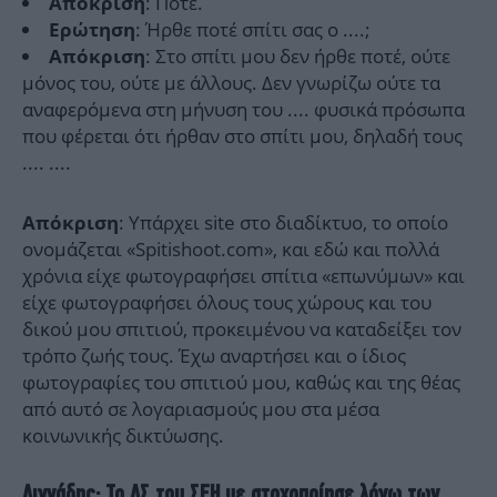
: Ποτέ.
Απόκριση
: Ήρθε ποτέ σπίτι σας ο ....;
Ερώτηση
: Στο σπίτι μου δεν ήρθε ποτέ, ούτε
Απόκριση
μόνος του, ούτε με άλλους. Δεν γνωρίζω ούτε τα
αναφερόμενα στη μήνυση του .... φυσικά πρόσωπα
που φέρεται ότι ήρθαν στο σπίτι μου, δηλαδή τους
.... ....
: Υπάρχει site στο διαδίκτυο, το οποίο
Απόκριση
ονομάζεται «Spitishoot.com», και εδώ και πολλά
χρόνια είχε φωτογραφήσει σπίτια «επωνύμων» και
είχε φωτογραφήσει όλους τους χώρους και του
δικού μου σπιτιού, προκειμένου να καταδείξει τον
τρόπο ζωής τους. Έχω αναρτήσει και ο ίδιος
φωτογραφίες του σπιτιού μου, καθώς και της θέας
από αυτό σε λογαριασμούς μου στα μέσα
κοινωνικής δικτύωσης.
Λιγνάδης: Το ΔΣ του ΣΕΗ με στοχοποίησε λόγω των