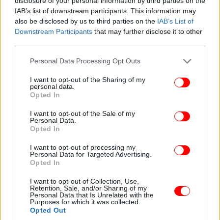
disclosure of your personal information by third parties on the
αυτά είναι κατασκευασμένα κατ' αρχάς στο
IAB’s list of downstream participants. This information may
«εργαστήριο» του Σωματείου Ελλήνων Ηθοποιών,
also be disclosed by us to third parties on the
IAB’s List of
τα μέλη του Διοικητικού Συμβουλίου του οποίου,
Downstream Participants
that may further disclose it to other
από τη στιγμή που ανέλαβα Διευθυντής του
third parties.
Εθνικού Θεάτρου τον Σεπτέμβριο του 2019,
Please note that this website/app uses one or more Google
Personal Data Processing Opt Outs
βρίσκονταν σε ιδεολογική αντίθεση με το πρόσωπό
services and may gather and store information including but
μου. Κατ' αρχάς και για τις πολιτικές μου
not limited to your visit or usage behaviour. You may click to
I want to opt-out of the Sharing of my
πεποιθήσεις (πριν από τις εκλογές είχα καταφερθεί
personal data.
grant or deny consent to Google and its third-party tags to
Opted In
πολιτικά εναντίον της τότε κυβέρνησης ), δεύτερον
use your data for below specified purposes in below Google
επειδή προέβην σε δύο εμβληματικές για εμένα
consent section.
I want to opt-out of the Sale of my
Personal Data.
ενέργειες, (...), στην ονοματοδοσία μιας αίθουσας
Opted In
του Εθνικού Θεάτρου με το όνομα «Ελένη
Παπαδάκη» και στην κατάργηση τής μέχρι τότε
I want to opt-out of processing my
Personal Data for Targeted Advertising.
«Πειραματικής Σκηνής», όπου ήταν
Opted In
προσανατολισμένη στην αποδόμηση και στον
μοντερνισμό και στη θέση της, την ίδρυση
I want to opt-out of Collection, Use,
Retention, Sale, and/or Sharing of my
Ερευνητικής Σκηνής για το Αρχαίο Δράμα. Δεν μου
Personal Data that Is Unrelated with the
Purposes for which it was collected.
συγχωρέθηκε η αγάπη μου στην Πατρίδα, στην
Opted Out
Ιστορία και στο ότι το καλοκαίρι που μας πέρασε