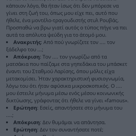
κάποιον λόγο, θα ήταν ίσως ότι δεν μπόρεσε να
γίνει στη ζωή του, όπως μου είχε πει, αυτό που
ήθελε, ένα μοντέλο-τραγουδιστής στυλ Ρουβάς.
Προσπαθώ να βρω γιατί αυτός ο τύπος πήγε να πει
αυτά τα απόλυτα ψεύδη για το άτομό μου.
: Από πού γνωρίζετε τον .... τον
Ανακριτής
ξάδελφο του ...;
: Τον .... τον γνωρίζω από τα
Απόκριση
ματσάκια που παίζαμε στα γηπεδάκια του μπάσκετ
έναντι του Σταθμού Λαρίσης, όπου μόλις είχα
μετακομίσει. Ήταν χαρακτηριστική φυσιογνωμία,
λόγω του ότι ήταν αφύσικα μικροσκοπικός. Ο ....
μου έστειλε μήνυμα μέσω ενός μέσου κοινωνικής
δικτύωσης, γράφοντας ότι ήθελε να γίνει «famous».
: Εσείς, απαντήσατε στο μήνυμα του
Ερώτηση
....;
: Δεν θυμάμαι να απάντησα.
Απόκριση
: Δεν τον συναντήσατε ποτέ;
Ερώτηση