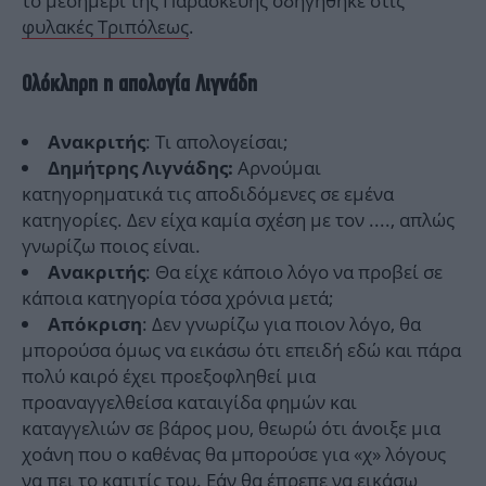
το μεσημέρι της Παρασκευής οδηγήθηκε στις
φυλακές Τριπόλεως
.
Ολόκληρη η απολογία Λιγνάδη
: Τι απολογείσαι;
Ανακριτής
Αρνούμαι
Δημήτρης Λιγνάδης:
κατηγορηματικά τις αποδιδόμενες σε εμένα
κατηγορίες. Δεν είχα καμία σχέση με τον ...., απλώς
γνωρίζω ποιος είναι.
: Θα είχε κάποιο λόγο να προβεί σε
Ανακριτής
κάποια κατηγορία τόσα χρόνια μετά;
: Δεν γνωρίζω για ποιον λόγο, θα
Απόκριση
μπορούσα όμως να εικάσω ότι επειδή εδώ και πάρα
πολύ καιρό έχει προεξοφληθεί μια
προαναγγελθείσα καταιγίδα φημών και
καταγγελιών σε βάρος μου, θεωρώ ότι άνοιξε μια
χοάνη που ο καθένας θα μπορούσε για «χ» λόγους
να πει το κατιτίς του. Εάν θα έπρεπε να εικάσω