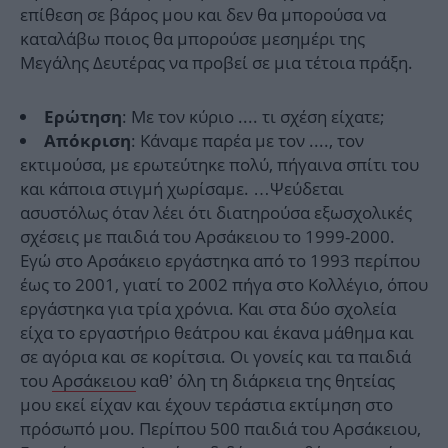
επίθεση σε βάρος μου και δεν θα μπορούσα να
καταλάβω ποιος θα μπορούσε μεσημέρι της
Μεγάλης Δευτέρας να προβεί σε μια τέτοια πράξη.
: Με τον κύριο .... τι σχέση είχατε;
Ερώτηση
: Κάναμε παρέα με τον ...., τον
Απόκριση
εκτιμούσα, με ερωτεύτηκε πολύ, πήγαινα σπίτι του
και κάποια στιγμή χωρίσαμε. …Ψεύδεται
ασυστόλως όταν λέει ότι διατηρούσα εξωσχολικές
σχέσεις με παιδιά του Αρσάκειου το 1999-2000.
Εγώ στο Αρσάκειο εργάστηκα από το 1993 περίπου
έως το 2001, γιατί το 2002 πήγα στο Κολλέγιο, όπου
εργάστηκα για τρία χρόνια. Και στα δύο σχολεία
είχα το εργαστήριο θεάτρου και έκανα μάθημα και
σε αγόρια και σε κορίτσια. Οι γονείς και τα παιδιά
του
Αρσάκειου
καθ’ όλη τη διάρκεια της θητείας
μου εκεί είχαν και έχουν τεράστια εκτίμηση στο
πρόσωπό μου. Περίπου 500 παιδιά του Αρσάκειου,