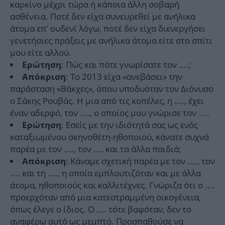
καρκίνο μέχρι τώρα ή κάποια άλλη σοβαρή
ασθένεια. Ποτέ δεν είχα συνευρεθεί με ανήλικα
άτομα επ' ουδενί λόγω, ποτέ δεν είχα διενεργήσει
γενετήσιες πράξεις με ανήλικα άτομα είτε στο σπίτι
μου είτε αλλού.
: Πώς και πότε γνωρίσατε τον ....;
Ερώτηση
: Το 2013 είχα «ανεβάσει» την
Απόκριση
παράσταση «Βάκχες», όπου υποδυόταν τον Διόνυσο
ο Σάκης Ρουβάς. Η μια από τις κοπέλες, η ...., έχει
έναν αδερφό, τον ...., ο οποίος μου γνώρισε τον ….
: Εσείς με την ιδιότητά σας ως ενός
Ερώτηση
καταξιωμένου σκηνοθέτη-ηθοποιού, κάνατε συχνά
παρέα με τον ...., τον .... και τα άλλα παιδιά;
: Κάναμε σχετική παρέα με τον ...., τον
Απόκριση
.... και τη ...., η οποία εμπλουτιζόταν και με άλλα
άτομα, ηθοποιούς και καλλιτέχνες. Γνώριζα ότι ο ....
προερχόταν από μια κατεστραμμένη οικογένεια,
όπως έλεγε ο ίδιος. Ο .... τότε βαφόταν, δεν το
αναφέρω αυτό ως μεμπτό. Προσπαθούσε να