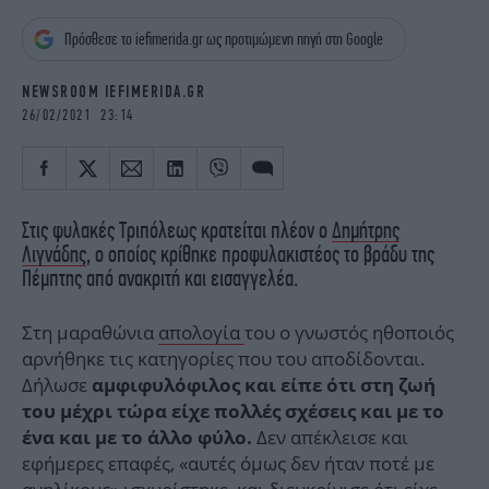
iBOOKS
ΖΩΔΙΑ
Πρόσθεσε το iefimerida.gr ως προτιμώμενη πηγή στη Google
OSCARS
THE OCEAN
MEDIA
ELAMEFORA
NEWSROOM IEFIMERIDA.GR
26/02/2021 23:14
NEWSLETTER
Στις φυλακές Τριπόλεως κρατείται πλέον ο
Δημήτρης
Λιγνάδης
, ο οποίος κρίθηκε προφυλακιστέος το βράδυ της
Πέμπτης από ανακριτή και εισαγγελέα.
Στη μαραθώνια
απολογία
του ο γνωστός ηθοποιός
αρνήθηκε τις κατηγορίες που του αποδίδονται.
Δήλωσε
αμφιφυλόφιλος και είπε ότι στη ζωή
του μέχρι τώρα είχε πολλές σχέσεις και με το
Δεν απέκλεισε και
ένα και με το άλλο φύλο.
εφήμερες επαφές, «αυτές όμως δεν ήταν ποτέ με