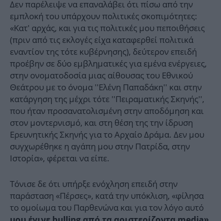
Δεν παρέλειψε να επαναλάβει ότι πίσω από την
εμπλοκή του υπάρχουν πολιτικές σκοπιμότητες:
«Κατ' αρχάς, και για τις πολιτικές μου πεποιθήσεις
(πριν από τις εκλογές είχα καταφερθεί πολιτικά
εναντίον της τότε κυβέρνησης), δεύτερον επειδή
προέβην σε δύο εμβληματικές για εμένα ενέργειες,
στην ονοματοδοσία μιας αίθουσας του Εθνικού
Θεάτρου με το όνομα ''Ελένη Παπαδάκη'' και στην
κατάργηση της μέχρι τότε ''Πειραματικής Σκηνής'',
που ήταν προσανατολισμένη στην αποδόμηση και
στον μοντερνισμό, και στη θέση της την ίδρυση
Ερευνητικής Σκηνής για το Αρχαίο Δράμα. Δεν μου
συγχωρέθηκε η αγάπη μου στην Πατρίδα, στην
Ιστορία», φέρεται να είπε.
Τόνισε δε ότι υπήρξε ενόχληση επειδή στην
παράσταση «Πέρσες», κατά την υπόκλιση, «φίλησα
το ομοίωμα του Παρθενώνα και για τον λόγο αυτό
μου έγινε bulling από τα αριστερίζοντα media».