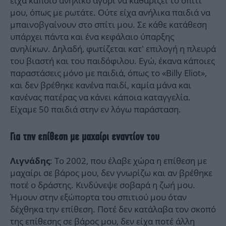
είχα κάποιο ανήλικο αγόρι να καθαρίζει το σπίτι
μου, όπως με ρωτάτε. Ούτε είχα ανήλικα παιδιά να
μπαινοβγαίνουν στο σπίτι μου. Σε κάθε κατάθεση
υπάρχει πάντα και ένα κεφάλαιο ύπαρξης
ανηλίκων. Δηλαδή, φωτίζεται κατ’ επιλογή η πλευρά
του βιαστή και του παιδόφιλου. Εγώ, έκανα κάποιες
παραστάσεις μόνο με παιδιά, όπως το «Billy Eliot»,
και δεν βρέθηκε κανένα παιδί, καμία μάνα και
κανένας πατέρας να κάνει κάποια καταγγελία.
Είχαμε 50 παιδιά στην εν λόγω παράσταση.
Για την επίθεση με μαχαίρι εναντίον του
: Το 2002, που έλαβε χώρα η επίθεση με
Λιγνάδης
μαχαίρι σε βάρος μου, δεν γνωρίζω και αν βρέθηκε
ποτέ ο δράστης. Κινδύνεψε σοβαρά η ζωή μου.
Ήμουν στην εξώπορτα του σπιτιού μου όταν
δέχθηκα την επίθεση. Ποτέ δεν κατάλαβα τον σκοπό
της επίθεσης σε βάρος μου, δεν είχα ποτέ άλλη