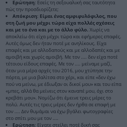
: Εσείς τη σεξουαλική σας ταυτότητα
Ερώτηση
πώς την προσδιορίζετε;
:
Απόκριση
Είμαι ένας αμφιφυλόφιλος, που
στη ζωή μου μέχρι τώρα είχα πολλές σχέσεις
Χωρίς να
και με το ένα και με το άλλο φύλο.
αποκλείω ότι είχα μέχρι τώρα και εφήμερες επαφές.
Αυτές όμως δεν ήταν ποτέ με ανηλίκους. Είχα
επαφές και με αλλοδαπούς και με αλλοδαπές και με
αμοιβή και χωρίς αμοιβή. Με τον .... δεν είχα ποτέ
τέτοιου είδους επαφές. Με τον .... μείναμε μαζί,
όταν μια μέρα αρχές του 2016, μου χτύπησε την
πόρτα, με μια βαλίτσα στο χέρι, και είπε «δεν έχω
πού να μείνω, με έδιωξαν οι δικοί μου» και του είπα
«μπες, αλλά θα μείνεις στον καναπέ μου, όχι στο
κρεβάτι μου». Νομίζω ότι έμεινε τρεις μέρες το
πολύ. Αυτές τις τρεις μέρες δεν ήρθα σε επαφή με
τον .... Δεν θυμάμαι να έχω βγάλει φωτογραφίες
στο σπίτι μου με τον ....
: Είχατε στείλει ποτέ δική σας
Ερώτηση