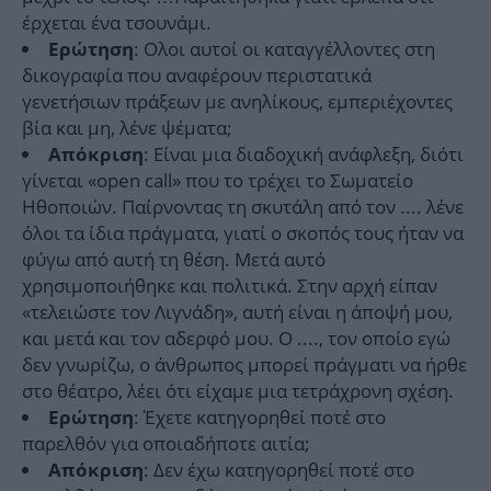
έρχεται ένα τσουνάμι.
: Ολοι αυτοί οι καταγγέλλοντες στη
Ερώτηση
δικογραφία που αναφέρουν περιστατικά
γενετήσιων πράξεων με ανηλίκους, εμπεριέχοντες
βία και μη, λένε ψέματα;
: Είναι μια διαδοχική ανάφλεξη, διότι
Απόκριση
γίνεται «open call» που το τρέχει το Σωματείο
Ηθοποιών. Παίρνοντας τη σκυτάλη από τον .... λένε
όλοι τα ίδια πράγματα, γιατί ο σκοπός τους ήταν να
φύγω από αυτή τη θέση. Μετά αυτό
χρησιμοποιήθηκε και πολιτικά. Στην αρχή είπαν
«τελειώστε τον Λιγνάδη», αυτή είναι η άποψή μου,
και μετά και τον αδερφό μου. Ο ...., τον οποίο εγώ
δεν γνωρίζω, ο άνθρωπος μπορεί πράγματι να ήρθε
στο θέατρο, λέει ότι είχαμε μια τετράχρονη σχέση.
: Έχετε κατηγορηθεί ποτέ στο
Ερώτηση
παρελθόν για οποιαδήποτε αιτία;
: Δεν έχω κατηγορηθεί ποτέ στο
Απόκριση