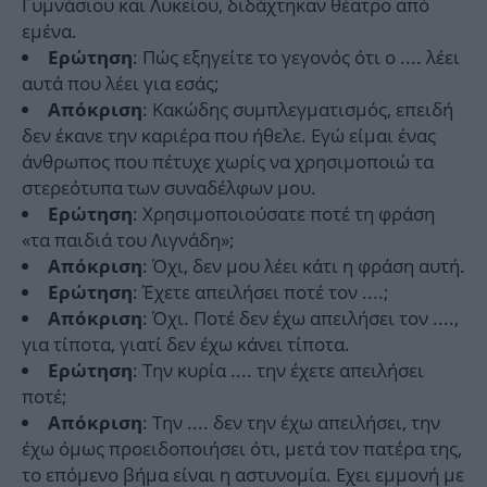
Γυμνάσιου και Λυκείου, διδάχτηκαν θέατρο από
εμένα.
: Πώς εξηγείτε το γεγονός ότι ο .... λέει
Ερώτηση
αυτά που λέει για εσάς;
: Κακώδης συμπλεγματισμός, επειδή
Απόκριση
δεν έκανε την καριέρα που ήθελε. Εγώ είμαι ένας
άνθρωπος που πέτυχε χωρίς να χρησιμοποιώ τα
στερεότυπα των συναδέλφων μου.
: Χρησιμοποιούσατε ποτέ τη φράση
Ερώτηση
«τα παιδιά του Λιγνάδη»;
: Όχι, δεν μου λέει κάτι η φράση αυτή.
Απόκριση
: Έχετε απειλήσει ποτέ τον ....;
Ερώτηση
: Όχι. Ποτέ δεν έχω απειλήσει τον ....,
Απόκριση
για τίποτα, γιατί δεν έχω κάνει τίποτα.
: Την κυρία .... την έχετε απειλήσει
Ερώτηση
ποτέ;
: Την .... δεν την έχω απειλήσει, την
Απόκριση
έχω όμως προειδοποιήσει ότι, μετά τον πατέρα της,
το επόμενο βήμα είναι η αστυνομία. Εχει εμμονή με