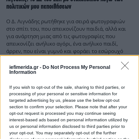
πολιτικών μου πεποιθήσεων
Ο Δ. Λιγνάδης ρωτήθηκε για σειρά φωτογραφιών
στο σπίτι του, που απεικονίζουν παιδιά, αλλά και
για ανάρτηση μιας από τις φωτογραφίες που
απεικονίζει ανήλικο αγόρι, ένα ανήλικο παιδί,
άρρεν, που είναι γυμνό και φοράει το εσώρουχό
του, με υψωμένο το δεξί του χέρι.
iefimerida.gr -
Do Not Process My Personal
Information
: Όταν ο παππούς μου, Δημήτριος
Απόκριση
Λιγνάδης, ο οποίος ήταν αρχιτέκτονας, ήρθε από τη
If you wish to opt-out of the sale, sharing to third parties, or
Σμύρνη, έφερε κάποιους πίνακες και αυτός είναι
processing of your personal or sensitive information for
ένας από αυτούς. Είναι ένας πίνακας του 1800 κάτι
targeted advertising by us, please use the below opt-out
και είναι ένα από τα πιο συγκινησιακά μου
section to confirm your selection. Please note that after your
κειμήλια. Είναι το μόνο που μου θυμίζει τον
opt-out request is processed you may continue seeing
παππού μου, τον Δημήτρη. Οι φωτογραφίες πάνω
interest-based ads based on personal information utilized by
σε ένα ταμπλό, στις οποίες φαίνονται κάποια
us or personal information disclosed to third parties prior to
your opt-out. You may separately opt-out of the further
παιδιά, απεικονίζουν εμένα σε παιδική ηλικία. Όλα