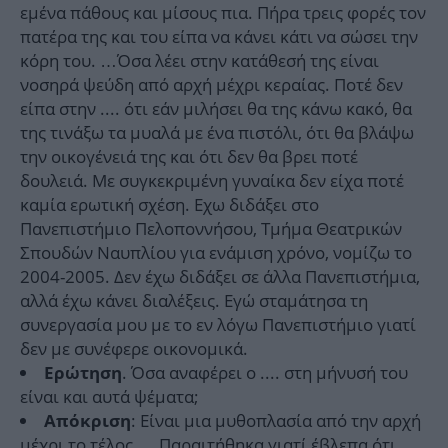
εμένα πάθους και μίσους πια. Πήρα τρεις φορές τον
πατέρα της και του είπα να κάνει κάτι να σώσει την
κόρη του. …Όσα λέει στην κατάθεσή της είναι
νοσηρά ψεύδη από αρχή μέχρι κεραίας. Ποτέ δεν
είπα στην .... ότι εάν μιλήσει θα της κάνω κακό, θα
της τινάξω τα μυαλά με ένα πιστόλι, ότι θα βλάψω
την οικογένειά της και ότι δεν θα βρει ποτέ
δουλειά. Με συγκεκριμένη γυναίκα δεν είχα ποτέ
καμία ερωτική σχέση. Εχω διδάξει στο
Πανεπιστήμιο Πελοποννήσου, Τμήμα Θεατρικών
Σπουδών Ναυπλίου για ενάμιση χρόνο, νομίζω το
2004-2005. Δεν έχω διδάξει σε άλλα Πανεπιστήμια,
αλλά έχω κάνει διαλέξεις. Εγώ σταμάτησα τη
συνεργασία μου με το εν λόγω Πανεπιστήμιο γιατί
δεν με συνέφερε οικονομικά.
. Όσα αναφέρει ο .... στη μήνυσή του
Ερώτηση
είναι και αυτά ψέματα;
: Είναι μια μυθοπλασία από την αρχή
Απόκριση
μέχρι το τέλος. …Παραιτήθηκα γιατί έβλεπα ότι