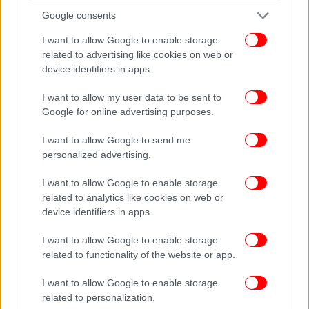
στην παράσταση «Πέρσες», την οποία είχα
Google consents
σκηνοθετήσει εγώ, στην Επίδαυρο, η οποία
I want to allow Google to enable storage
προβλήθηκε σε παγκόσμια μετάδοση μέσω «live
related to advertising like cookies on web or
streaming», στην υπόκλιση φίλησα το ομοίωμα του
device identifiers in apps.
Παρθενώνα. Για τον λόγο αυτό
μου έγινε bulling
από τα αριστερίζοντα media».
I want to allow my user data to be sent to
Google for online advertising purposes.
I want to allow Google to send me
personalized advertising.
I want to allow Google to enable storage
related to analytics like cookies on web or
device identifiers in apps.
I want to allow Google to enable storage
related to functionality of the website or app.
I want to allow Google to enable storage
related to personalization.