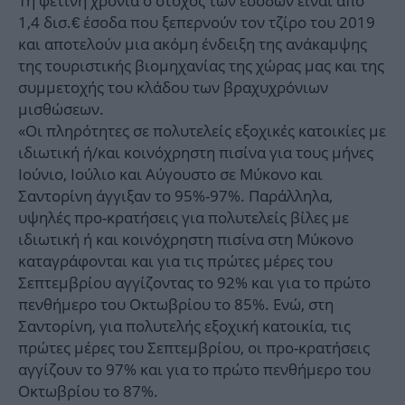
Τη φετινή χρονιά ο στόχος των εσόδων είναι από
1,4 δισ.€ έσοδα που ξεπερνούν τον τζίρο του 2019
και αποτελούν μια ακόμη ένδειξη της ανάκαμψης
της τουριστικής βιομηχανίας της χώρας μας και της
συμμετοχής του κλάδου των βραχυχρόνιων
μισθώσεων.
«Οι πληρότητες σε πολυτελείς εξοχικές κατοικίες με
ιδιωτική ή/και κοινόχρηστη πισίνα για τους μήνες
Ιούνιο, Ιούλιο και Αύγουστο σε Μύκονο και
Σαντορίνη άγγιξαν το 95%-97%. Παράλληλα,
υψηλές προ-κρατήσεις για πολυτελείς βίλες με
ιδιωτική ή και κοινόχρηστη πισίνα στη Μύκονο
καταγράφονται και για τις πρώτες μέρες του
Σεπτεμβρίου αγγίζοντας το 92% και για το πρώτο
πενθήμερο του Οκτωβρίου το 85%. Ενώ, στη
Σαντορίνη, για πολυτελής εξοχική κατοικία, τις
πρώτες μέρες του Σεπτεμβρίου, οι προ-κρατήσεις
αγγίζουν το 97% και για το πρώτο πενθήμερο του
Οκτωβρίου το 87%.