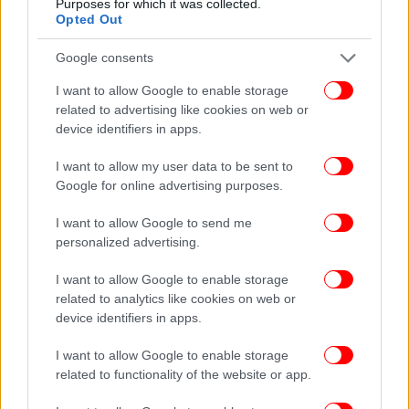
Purposes for which it was collected.
διαμοιρασμού, ενδεχόμενα να αποτελεί ένα
Opted Out
«κομμάτι» του νέου μοντέλου που ήδη
Google consents
διαμορφώνεται και παράλληλα αποτελεί «ευκαιρία»
τόσο για τους εγχώριους και μη επενδυτές, όσο και
I want to allow Google to enable storage
για τους ιδιοκτήτες ακινήτων», καταλήγει ο κ.
related to advertising like cookies on web or
Μπάκας.
device identifiers in apps.
I want to allow my user data to be sent to
Google for online advertising purposes.
I want to allow Google to send me
personalized advertising.
I want to allow Google to enable storage
related to analytics like cookies on web or
device identifiers in apps.
I want to allow Google to enable storage
Πηγή/Επεξεργασία : AirDNA - Ιστοσελίδες βραχυχρόνιας μίσθωσης /
related to functionality of the website or app.
Πανελλαδικό Δίκτυο E-Real Estates , Αυτοτελής κατοικίες
κατάλληλες για τετραμελή οικογένεια ή τετραμελή παρέα. * Το κόστος