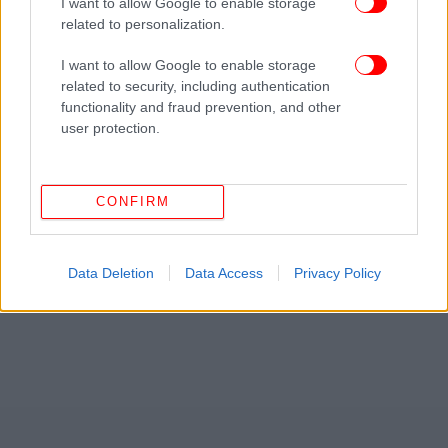
διαμονής προκύπτει βάση της διαθεσιμότητας. Η κατοικία στην ίδια
I want to allow Google to enable storage
τιμή μπορεί να φιλοξενήσει έως και 6 άτομα, ανάλογα με την πολιτική
related to personalization.
του εκάστοτε ιδιοκτήτη – διαχειριστή. Διάστημα διαμονής 1/9 -6/9
και 1/10-6/10 .
I want to allow Google to enable storage
related to security, including authentication
functionality and fraud prevention, and other
user protection.
CONFIRM
Data Deletion
Data Access
Privacy Policy