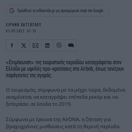
iBOOKS
ΖΩΔΙΑ
Πρόσθεσε το iefimerida.gr ως προτιμώμενη πηγή στη Google
OSCARS
THE OCEAN
MEDIA
ELAMEFORA
ΕΙΡΗΝΗ ΧΑΤΖΟΓΛΟΥ
01/09/2022 07:10
NEWSLETTER
«Επιμήκυνση» της τουριστικής περιόδου καταγράφεται στην
Ελλάδα με υψηλές προ-κρατήσεις στα Airbnb, όπως τονίζουν
παράγοντες της αγοράς.
Ο τουρισμός, σύμφωνα με τα μέχρι τώρα, δεδομένα
αναμένεται να καταγράψει επίπεδα ρεκόρ και να
ξεπεράσει σε έσοδα το 2019.
Σύμφωνα με έρευνα της AirDNA, η ζήτηση για
βραχυχρόνιες μισθώσεις κατά τη θερινή περίοδο,