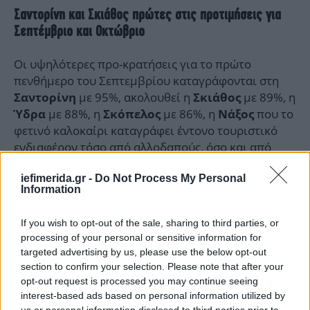
Σαντορίνη και Σκιάθος πρώτες στις προτιμήσεις για
Σεπτέμβριο και Οκτώβριο
Οι υψηλότερες προ-κρατήσεις για το πρώτο
πενθήμερο του Σεπτεμβρίου καταγράφονται στη
με 95%, ακολουθεί η
με 89%, η
Σαντορίνη
Σκιάθος
με 88%, η
με 86%, η
που το
Ύδρα
Σκόπελος
Νάξος
φετινό καλοκαίρι καταγράφει έντονο τουριστικό
ενδιαφέρον τόσο από αλλοδαπούς, όσο και από
εγχώριους ταξιδιώτες όπου αγγίζει το 82%, η
iefimerida.gr -
Do Not Process My Personal
το 79%, αλλά με μικρή δυναμική στον
Κύθνος
Information
κλάδο των βραχυχρόνιων μισθώσεων (268
ακίνητα), η
με 76%, αλλά με 2.902 ακίνητα
Πάρος
If you wish to opt-out of the sale, sharing to third parties, or
εγγεγραμμένα σε πλατφόρμες βραχυχρόνιας
processing of your personal or sensitive information for
μίσθωσης, και η
με 75% και δυναμική
Μύκονος
targeted advertising by us, please use the below opt-out
στον κλάδο της βραχυχρόνια μίσθωσης 3.615
section to confirm your selection. Please note that after your
ακίνητα.
opt-out request is processed you may continue seeing
interest-based ads based on personal information utilized by
us or personal information disclosed to third parties prior to