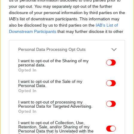
Όσον αφορά το πρώτο πενθήμερο του Οκτωβρίου,
your opt-out. You may separately opt-out of the further
οι υψηλότερες προ-κρατήσεις καταγράφονται στη
disclosure of your personal information by third parties on the
με 83% και 3.739 ακίνητα
Σαντορίνη
IAB’s list of downstream participants. This information may
εγγεγραμμένα σε πλατφόρμες βραχυχρόνιας
also be disclosed by us to third parties on the
IAB’s List of
μίσθωσης, εκ των οποίων τα 2.804 στην Airbnb.
Downstream Participants
that may further disclose it to other
Ακολουθεί η
με 74% και δυναμική στον
third parties.
Νάξος
κλάδο 2.411 ακίνητα, η
και η
με 69%
Ύδρα
Πάρος
Please note that this website/app uses one or more Google
Personal Data Processing Opt Outs
και 68% η
και η
.
Σκιάθος
Σκόπελος
services and may gather and store information including but
not limited to your visit or usage behaviour. You may click to
I want to opt-out of the Sharing of my
personal data.
grant or deny consent to Google and its third-party tags to
«Το μοντέλο του τουρισμού αλλάζει και δεν αλλάζει
Opted In
use your data for below specified purposes in below Google
μόνο στη χώρα μας αλλά σχεδόν στο σύνολο των
consent section.
I want to opt-out of the Sale of my
Ευρωπαϊκών χωρών του Νότου όπως στην Ισπανία,
Personal Data.
Ιταλία και Γαλλία όπου «εκμεταλλεύονται» τους
Opted In
πόρους του ταμείου ανάκαμψης. Αλλάζει και
I want to opt-out of processing my
δημιουργεί νέες ευκαιρίες στην εκάστοτε χώρα που
Personal Data for Targeted Advertising.
θα αντιληφθεί εγκαίρως το νέο μοντέλο, θα κινηθεί
Opted In
γρήγορα και θα ανταποκριθεί άμεσα στις
I want to opt-out of Collection, Use,
προκλήσεις της νέας «εποχής» που έρχεται και ήδη
Retention, Sale, and/or Sharing of my
Personal Data that Is Unrelated with the
διανύουμε. Ο κλάδος της οικονομίας