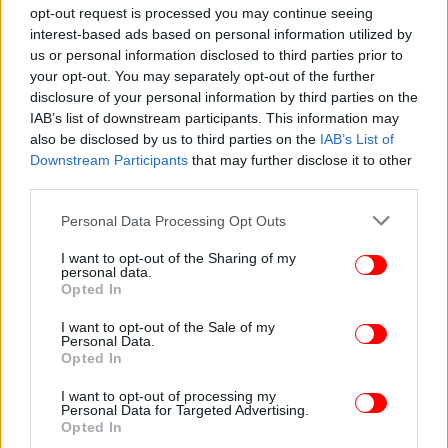
opt-out request is processed you may continue seeing
interest-based ads based on personal information utilized by
us or personal information disclosed to third parties prior to
your opt-out. You may separately opt-out of the further
ΟΙΚΟΝΟΜΙΑ
08/06/2026 07:14
disclosure of your personal information by third parties on the
Πώς η χώρα θα μπορούσε να γίνει προορισμός
IAB’s list of downstream participants. This information may
για προπονήσεις -Το νέο εγχείρημα στη Σκιάθο
also be disclosed by us to third parties on the
IAB’s List of
Downstream Participants
that may further disclose it to other
third parties.
Please note that this website/app uses one or more Google
Personal Data Processing Opt Outs
services and may gather and store information including but
not limited to your visit or usage behaviour. You may click to
I want to opt-out of the Sharing of my
personal data.
grant or deny consent to Google and its third-party tags to
Opted In
use your data for below specified purposes in below Google
consent section.
I want to opt-out of the Sale of my
Personal Data.
Opted In
I want to opt-out of processing my
Personal Data for Targeted Advertising.
Opted In
ΕΛΛΑΔΑ
21/05/2026 08:43