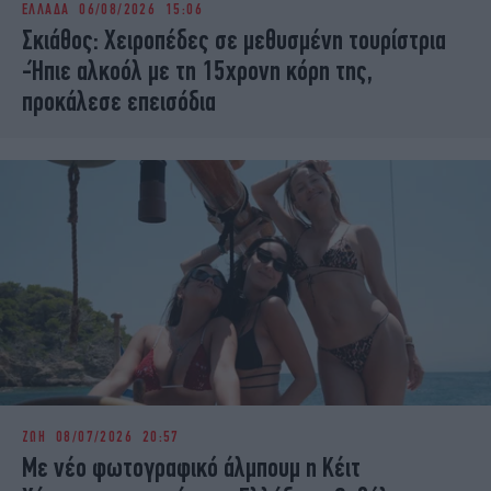
ΕΛΛΑΔΑ
06/08/2026 15:06
iBOOKS
ΖΩΔΙΑ
Σκιάθος: Χειροπέδες σε μεθυσμένη τουρίστρια
OSCARS
THE OCEAN
-Ήπιε αλκοόλ με τη 15χρονη κόρη της,
MEDIA
ELAMEFORA
προκάλεσε επεισόδια
NEWSLETTER
ΖΩΗ
08/07/2026 20:57
Με νέο φωτογραφικό άλμπουμ η Κέιτ