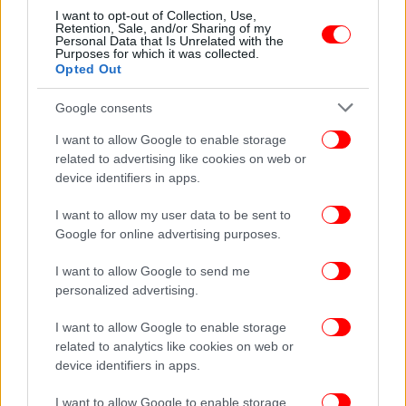
Βρετανίδα τουρίστρια τραυματίστηκε σοβαρά στη
I want to opt-out of Collection, Use,
Retention, Sale, and/or Sharing of my
Σκιάθο -Έπεσε από ύψος δύο μέτρων
Personal Data that Is Unrelated with the
Purposes for which it was collected.
Opted Out
Google consents
I want to allow Google to enable storage
related to advertising like cookies on web or
device identifiers in apps.
I want to allow my user data to be sent to
Google for online advertising purposes.
I want to allow Google to send me
personalized advertising.
ΕΛΛΑΔΑ
16/05/2026 21:43
I want to allow Google to enable storage
Σκιάθος: Αυτοκίνητο έπεσε σε είσοδο
related to analytics like cookies on web or
device identifiers in apps.
ξενοδοχείου -Τραυματίστηκε ζευγάρι,
μεταφέρθηκε στην Αθήνα με C-130 [βίντεο]
I want to allow Google to enable storage