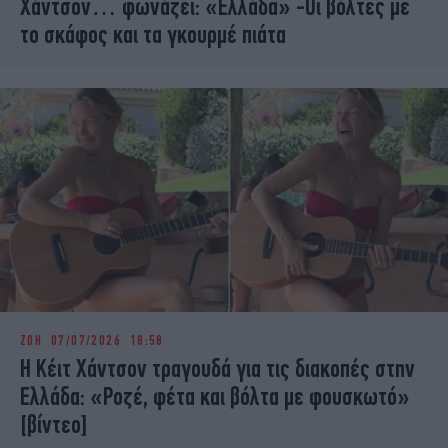
Χάντσον… φωνάζει: «Ελλάδα» -Οι βόλτες με
το σκάφος και τα γκουρμέ πιάτα
ΖΩΗ
07/07/2026 18:58
Η Κέιτ Χάντσον τραγουδά για τις διακοπές στην
Ελλάδα: «Ροζέ, φέτα και βόλτα με φουσκωτό»
[βίντεο]