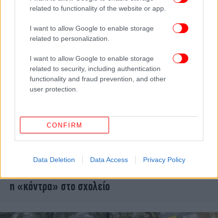
related to functionality of the website or app.
I want to allow Google to enable storage
related to personalization.
I want to allow Google to enable storage
related to security, including authentication
functionality and fraud prevention, and other
user protection.
CONFIRM
ΕΛΛΑΔΑ
14/05/2026 10:44
Σκιάθος: Μαθητές Γυμνασίου πιάστηκαν στα
Data Deletion
Data Access
Privacy Policy
χέρια και κατέληξαν στο τμήμα - Είχε ξεκινήσει
η «κόντρα» στο σχολείο