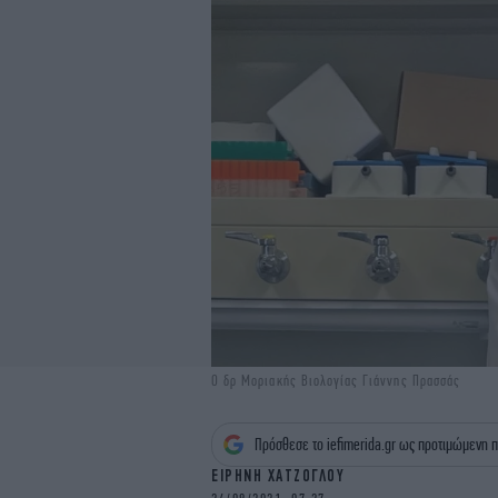
Ο δρ Μοριακής Βιολογίας Γιάννης Πρασσάς
Πρόσθεσε το iefimerida.gr ως προτιμώμενη π
ΕΙΡΗΝΗ ΧΑΤΖΟΓΛΟΥ