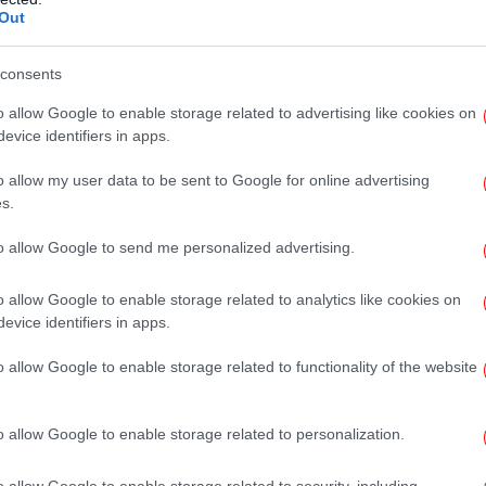
Η
Out
ιασμένοι, αντί για 7-10 μέρες, χρειαζόμαστε
consents
θούν τα κύτταρα της αναμνηστικής ανοσίας
o allow Google to enable storage related to advertising like cookies on
κά στους λεμφαδένες μας και περιμένουν
evice identifiers in apps.
Στ
ουν άμεσα τα εργαλεία ανοσίας που έχουν
o allow my user data to be sent to Google for online advertising
. Έτσι, το παράθυρο αντίδρασης γίνεται
s.
 προλαβαίνει να κάνει σοβαρό κύκλο
ευστικό. Στις λίγες ώρες που έχει συνήθως
to allow Google to send me personalized advertising.
 ανώτερο αναπνευστικό) και δημιουργεί μια
τος»,
σχολιάζει ο συνδιευθυντής ερευνητικής
o allow Google to enable storage related to analytics like cookies on
evice identifiers in apps.
ηγητή Ελευθέριο Διαμάντη ερευνούν, μεταξύ
σολογικές επιπτώσεις των λοιμώξεων.
o allow Google to enable storage related to functionality of the website
ΠΑ
 αναμνηστικής ανοσίας είναι
o allow Google to enable storage related to personalization.
 χάνεται πολύτιμος χρόνος
o allow Google to enable storage related to security, including