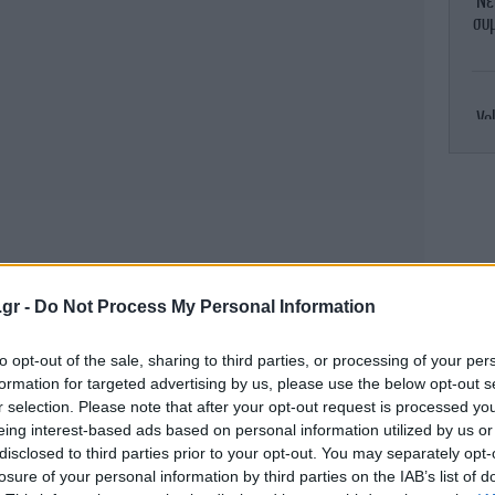
Νε
συμ
Vo
Α
πά
Βο
.gr -
Do Not Process My Personal Information
κα
to opt-out of the sale, sharing to third parties, or processing of your per
formation for targeted advertising by us, please use the below opt-out s
r selection. Please note that after your opt-out request is processed y
eing interest-based ads based on personal information utilized by us or
disclosed to third parties prior to your opt-out. You may separately opt-
ρόνο. Ο πολύς κόσμος μπερδεύεται. Η
μή
losure of your personal information by third parties on the IAB’s list of