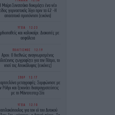
ΓΥΝΑΙΚΑ
12:38
Η Μαίρη Συνατσάκη δοκιμάζει ένα νέο
είδος γυμναστικής λίγο πριν τα 42 -Η
απαιτητική προπόνηση [εικόνα]
ΥΓΕΙΑ
12:23
ρδιοπαθείς και καλοκαίρι: Διακοπές με
ασφάλεια
ΠΟΛΙΤΙΣΜΟΣ
12:19
Apos: Ο διεθνώς αναγνωρισμένος
λλιτέχνης ζωγραφίζει για την Πάτμο, το
νησί της Αποκάλυψης [εικόνες]
ΣΠΟΡ
12:17
αρτσελόνα μεταγραφές: Συμφώνησε με
ν Ρόδρι και ξεκινάει διαπραγματεύσεις
με τη Μάντσεστερ Σίτι
ΥΓΕΙΑ
12:10
ασιλακόπουλος για τον ιό του Δυτικού