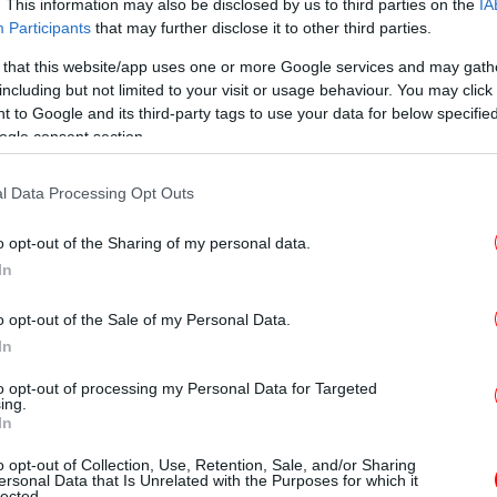
δεν λειτουργεί σαν μια νοερή ασπίδα έξω
. This information may also be disclosed by us to third parties on the
IA
Participants
that may further disclose it to other third parties.
ρέπει στον ιό να εισέλθει. Αυτό που κάνουν
ουν είναι να μικραίνουν τον χρόνο
 that this website/app uses one or more Google services and may gath
Σκη
εξηγεί.
including but not limited to your visit or usage behaviour. You may click 
 to Google and its third-party tags to use your data for below specifi
ogle consent section.
ασμένων αντιλαμβάνεται τον ιό μέσα
7 έως 10 μέρες στην αντίθεση
l Data Processing Opt Outs
o opt-out of the Sharing of my personal data.
In
ριν από τον εμβολιασμό, από τη στιγμή που
σμό μας μέσω της μύτης και θα μόλυνε τα
Σε 
o opt-out of the Sale of my Personal Data.
νο, θα έπρεπε να περάσει τουλάχιστον μία
In
ηφθούν οι συνοριοφύλακες-κύτταρα να τον
to opt-out of processing my Personal Data for Targeted
 φτιάξουν εντέλει τα εργαλεία ανοσίας
ing.
Εθ
In
ευτές κ.λπ.) που χρειάζονται για να τον
ν εβδομάδα, ο ιός ενίοτε προλαβαίνει να
o opt-out of Collection, Use, Retention, Sale, and/or Sharing
ersonal Data that Is Unrelated with the Purposes for which it
πνευμόνια και να προκαλέσει πνευμονία και
lected.