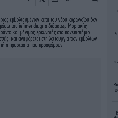
ήρως εμβολιασμένων κατά του νέου κορωνοΐού δεν
 μέσω του iefimerida.gr ο διδάκτωρ Μοριακής
ορόντο και μόνιμος ερευνητής στο πανεπιστήμιο
Κα
σσάς
, και αναφέρεται στη λειτουργία των εμβολίων
ητή η προστασία που προσφέρουν.
κα
Μπ
το
Β