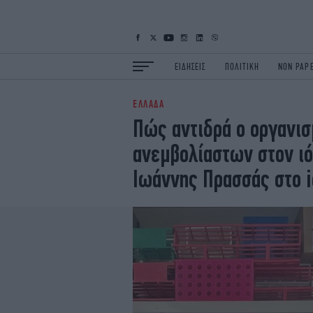
ΕΙΔΗΣΕΙΣ
ΠΟΛΙΤΙΚΗ
NON PAP
ΕΛΛΑΔΑ
ΕΙΔΗΣΕΙΣ
Π
Πώς αντιδρά ο οργανι
ΟΙΚΟΝΟΜΙΑ
Κ
ανεμβολίαστων στον ιό
ΖΩΗ
Σ
ΠΟΛΗ
S
Ιωάννης Πρασσάς στο i
ΤΕΧΝΟΛΟΓΙΑ
Υ
EURO
G
iOPINIONS
i
OSCARS
T
NEWSLETTER