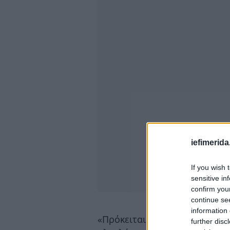
iefimerida
If you wish 
sensitive in
confirm you
continue se
information 
«Πρόκειται για μάχη με τον χ
further disc