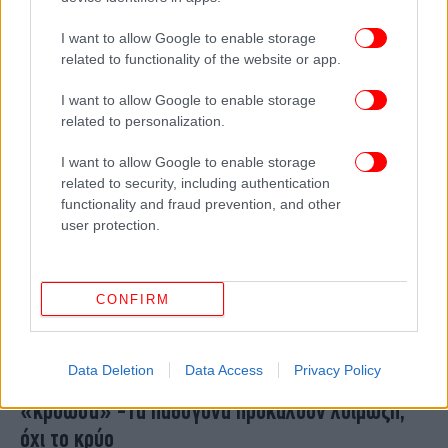
συμπτώματα, ποιοι κινδυνεύουν περισσότερο -O
I want to allow Google to enable storage
δρ Πρασσάς εξηγεί
related to functionality of the website or app.
I want to allow Google to enable storage
related to personalization.
I want to allow Google to enable storage
related to security, including authentication
functionality and fraud prevention, and other
user protection.
CONFIRM
ΕΛΛΑΔΑ
15/10/2022 07:56
Data Deletion
Data Access
Privacy Policy
Πρασσάς: Γιατί πρέπει να σταματήσουμε να λέμε
«κρύωσα» -Τα παθογόνα προκαλούν λοίμωξη,
όχι το κρύο