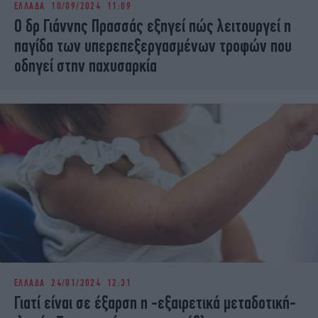
ΕΛΛΑΔΑ
10/09/2024 11:09
iBOOKS
ΖΩΔΙΑ
Ο δρ Γιάννης Πρασσάς εξηγεί πώς λειτουργεί η
OSCARS
THE OCEAN
παγίδα των υπερεπεξεργασμένων τροφών που
MEDIA
ELAMEFORA
οδηγεί στην παχυσαρκία
NEWSLETTER
ΕΛΛΑΔΑ
24/01/2024 12:31
Γιατί είναι σε έξαρση η -εξαιρετικά μεταδοτική-