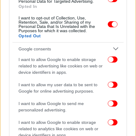
Personal Data for Targeted Advertising.
Opted In
ΥΓΕΙΑ
15/11/2022 07:05
I want to opt-out of Collection, Use,
Πρασσάς: Έρχεται κύμα ιώσεων -Οι δύο λόγοι
Retention, Sale, and/or Sharing of my
Personal Data that Is Unrelated with the
της έξαρσης
Purposes for which it was collected.
Opted Out
Google consents
I want to allow Google to enable storage
related to advertising like cookies on web or
device identifiers in apps.
I want to allow my user data to be sent to
Google for online advertising purposes.
I want to allow Google to send me
personalized advertising.
I want to allow Google to enable storage
ΥΓΕΙΑ
08/11/2022 10:16
related to analytics like cookies on web or
Τι είναι ο αναπνευστικός ιός RSV -Ποια είναι τα
device identifiers in apps.