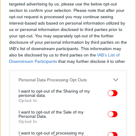
targeted advertising by us, please use the below opt-out
section to confirm your selection. Please note that after your
opt-out request is processed you may continue seeing
interest-based ads based on personal information utilized by
us or personal information disclosed to third parties prior to
ΥΓΕΙΑ
15/12/2022 07:27
your opt-out. You may separately opt-out of the further
Πρασσάς: Τα εμβόλια mRNA στην αντιμετώπιση
disclosure of your personal information by third parties on the
του καρκίνου -Τα ενθαρρυντικά στοιχεία
IAB’s list of downstream participants. This information may
also be disclosed by us to third parties on the
IAB’s List of
έρευνας
Downstream Participants
that may further disclose it to other
third parties.
Please note that this website/app uses one or more Google
Personal Data Processing Opt Outs
services and may gather and store information including but
not limited to your visit or usage behaviour. You may click to
I want to opt-out of the Sharing of my
personal data.
grant or deny consent to Google and its third-party tags to
Opted In
use your data for below specified purposes in below Google
consent section.
I want to opt-out of the Sale of my
Personal Data.
Opted In
I want to opt-out of processing my