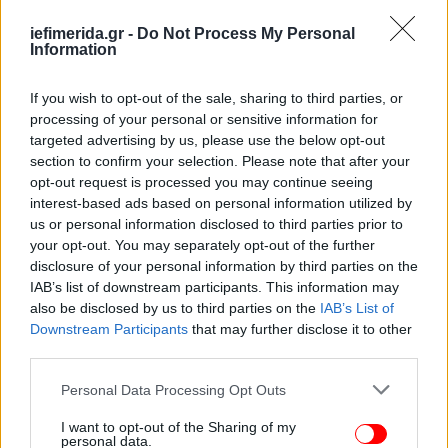
iefimerida.gr -
Do Not Process My Personal
Information
If you wish to opt-out of the sale, sharing to third parties, or
processing of your personal or sensitive information for
targeted advertising by us, please use the below opt-out
section to confirm your selection. Please note that after your
opt-out request is processed you may continue seeing
interest-based ads based on personal information utilized by
us or personal information disclosed to third parties prior to
your opt-out. You may separately opt-out of the further
Στην Αθήνα, η μέση μηνιαία τιμή απόκλισης της
disclosure of your personal information by third parties on the
IAB’s list of downstream participants. This information may
μέγιστης θερμοκρασίας ήταν +0,6 °C, με 12 από τις
also be disclosed by us to third parties on the
IAB’s List of
30 ημέρες του μήνα να είναι θερμότερες από τα
Downstream Participants
that may further disclose it to other
κανονικά για την εποχή επίπεδα. Στη Θεσσαλονίκη,
third parties.
16 ημέρες του μήνα ήταν θερμότερες από τη μέση
τιμή της περιόδου 2010-2019, όπου η μέση μέγιστη
Please note that this website/app uses one or more Google
Personal Data Processing Opt Outs
services and may gather and store information including but
θερμοκρασία του μήνα κυμάνθηκε +0,3 ºC πάνω
not limited to your visit or usage behaviour. You may click to
I want to opt-out of the Sharing of my
από τα κανονικά επίπεδα.
personal data.