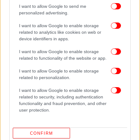
I want to allow Google to send me
personalized advertising.
ΟΛΕΣ ΟΙ ΕΙΔΗΣΕΙΣ
Ανάλυση του Politico -Πώς μπορεί να αλλάξουν οι
I want to allow Google to enable storage
ισορροπίες στη Μέση Ανατολή από τη χερσαία εισβολή
related to analytics like cookies on web or
device identifiers in apps.
του Ισραήλ στον Λίβανο
Μητσοτάκης: Το 2025 η πατρίδα μας θα διαθέτει
I want to allow Google to enable storage
κτηματολόγιο, ακριβή χάρτη δημόσιας και ιδιωτικής
related to functionality of the website or app.
ακίνητης περιουσίας
Ο καταμερισμός των προσλήψεων για το 2025: 4.016
I want to allow Google to enable storage
related to personalization.
θέσεις στην Υγεία, τι συζήτησαν στο υπουργικό
I want to allow Google to enable storage
related to security, including authentication
functionality and fraud prevention, and other
user protection.
CONFIRM