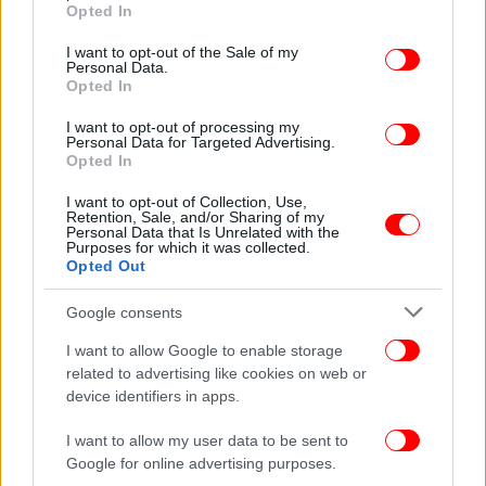
grant or deny consent to Google and its third-party tags to
Opted In
use your data for below specified purposes in below Google
Στο τελευταίο γράφημα εμφανίζονται οι τιμές των
consent section.
I want to opt-out of the Sale of my
αποκλίσεων και για τους 52 μετεωρολογικούς
Personal Data.
Opted In
σταθμούς.
I want to opt-out of processing my
Personal Data for Targeted Advertising.
Opted In
I want to opt-out of Collection, Use,
Retention, Sale, and/or Sharing of my
Personal Data that Is Unrelated with the
Purposes for which it was collected.
Opted Out
Google consents
I want to allow Google to enable storage
related to advertising like cookies on web or
device identifiers in apps.
I want to allow my user data to be sent to
Google for online advertising purposes.