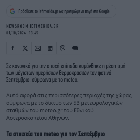
iBOOKS
ΖΩΔΙΑ
Πρόσθεσε το iefimerida.gr ως προτιμώμενη πηγή στη Google
OSCARS
THE OCEAN
MEDIA
ELAMEFORA
NEWSROOM IEFIMERIDA.GR
01/10/2024 13:45
NEWSLETTER
Σε κανονικά για την εποχή επίπεδα κυμάνθηκε η μέση τιμή
των μέγιστων ημερήσιων θερμοκρασιών τον φετινό
Σεπτέμβριο, σύμφωνα με το
meteo.
Αυτό αφορά στις περισσότερες περιοχές της χώρας,
σύμφωνα με το δίκτυο των 53 μετεωρολογικών
σταθμών του meteo.gr του Εθνικού
Αστεροσκοπείου Αθηνών.
Τα στοιχεία του meteo για τον Σεπτέμβριο