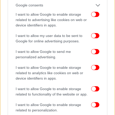
και στα νότια πελάγη από ανατολικές διευθύνσεις 4
Google consents
με 5 και τις βραδινές ώρες στο νότιο Ιόνιο τοπικά 6
μποφόρ. Η θερμοκρασία δεν θα σημειώσει
I want to allow Google to enable storage
related to advertising like cookies on web or
αξιόλογη μεταβολή
device identifiers in apps.
Πρόγνωση για την Τρίτη
I want to allow my user data to be sent to
Google for online advertising purposes.
Αραιές νεφώσεις που γρήγορα θα πυκνώσουν και
I want to allow Google to send me
θα σημειωθούν τοπικές βροχές και μεμονωμένες
personalized advertising.
καταιγίδες αρχικά στο Ιόνιο και τα δυτικά και
κεντρικά ηπειρωτικά. Βαθμιαία τα φαινόμενα θα
I want to allow Google to enable storage
επεκταθούν και στα υπόλοιπα ηπειρωτικά και μέχρι
related to analytics like cookies on web or
το βράδυ θα επηρεάσουν και περιοχές στο Αιγαίο.
device identifiers in apps.
Τα φαινόμενα από το βράδυ στα ηπειρωτικά
βαθμιαία θα εξαθενήσουν και τη νύχτα θα
I want to allow Google to enable storage
related to functionality of the website or app.
σταματήσουν.
I want to allow Google to enable storage
related to personalization.