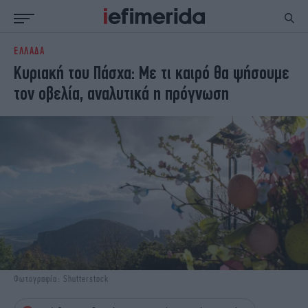
ΕΛΛΑΔΑ
ΕΙΔΗΣΕΙΣ
ΠΟΛΙΤΙΚΗ
Κυριακή του Πάσχα: Με τι καιρό θα ψήσουμε
NON PAPER
ΕΛΛΑΔΑ
τον οβελία, αναλυτικά η πρόγνωση
ΟΙΚΟΝΟΜΙΑ
ΚΟΣΜΟΣ
ΠΟΛΙΤΙΣΜΟΣ
ΠΑΝΕΛΛΗΝΙΕΣ
ΖΩΗ
ΣΠΟΡ
ΓΥΝΑΙΚΑ
ENGLISH EDITION
ΠΟΛΗ
STORIES
ΕΚΛΟΓΕΣ
TRAVEL
ΤΕΧΝΟΛΟΓΙΑ
ΥΓΕΙΑ
DESIGN
ΟΛΥΜΠΙΑΚΟΙ ΑΓΩΝΕΣ
EURO
GREEN
PODCAST
iAUTOKINITO
Φωτογραφία: Shutterstock
iOPINIONS
iGASTRONOMIE