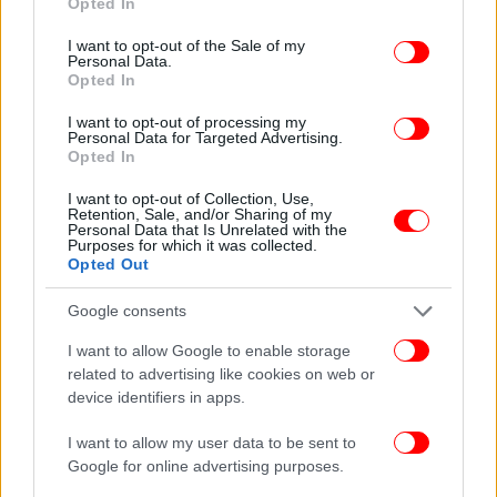
Opted In
ανήλικο που είχε συμπληρώσει τα 12 αλλά όχι τα 14
use your data for below specified purposes in below Google
έτη, πορνογραφία ανηλίκου που δεν είχε
consent section.
I want to opt-out of the Sale of my
Personal Data.
συμπληρώσει το 15ο έτος, προσέλκυση παιδιού
Opted In
που δεν είχε συμπληρώσει το 15ο έτος για
γενετήσιους λόγους και προσβολή της γενετήσιας
I want to opt-out of processing my
Personal Data for Targeted Advertising.
αξιοπρέπειας με χειρονομίες και λεκτικές
Opted In
προτάσεις καθώς και επίδειξη γεννητικών οργάνων
κατ’ εξακολούθηση.
I want to opt-out of Collection, Use,
Retention, Sale, and/or Sharing of my
Personal Data that Is Unrelated with the
Purposes for which it was collected.
Η απόφαση της έδρας και οι ποινές
Opted Out
Μετά την ολοκλήρωση της ακροαματικής
Google consents
διαδικασίας, το Μικτό Ορκωτό Δικαστήριο της Κω
I want to allow Google to enable storage
επέβαλε κάθειρξη 16 ετών και χρηματική ποινή
related to advertising like cookies on web or
30.000 ευρώ. Αξίζει να σημειωθεί ότι ο 59χρονος
device identifiers in apps.
είχε συλληφθεί στο παρελθόν για ανάλογα
αδικήματα στη Ρόδο.
I want to allow my user data to be sent to
Google for online advertising purposes.