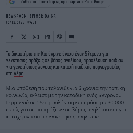
Πρόσθεσε το iefimerida.gr ως προτιμώμενη πηγή στη Google
iBOOKS
ΖΩΔΙΑ
OSCARS
THE OCEAN
NEWSROOM IEFIMERIDA.GR
MEDIA
ELAMEFORA
02/12/2025 09:51
NEWSLETTER
Το δικαστήριο της Κω έκρινε ένοχο έναν 59χρονο για
γενετήσιες πράξεις σε βάρος ανηλίκου, προσέλκυση παιδιού
για γενετήσιους λόγους και κατοχή παιδικής πορνογραφίας
στη
Λέρο
.
Μια υπόθεση που ταλάνιζε για 6 χρόνια την τοπική
κοινωνία, έκλεισε με την καταδίκη ενός 59χρονου
Γερμανού σε 16ετή φυλάκιση και πρόστιμο 30.000
ευρώ, για σειρά πράξεων σε βάρος ανηλίκου και για
κατοχή υλικού πορνογραφίας ανηλίκων.