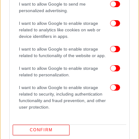
ΟΛΕΣ ΟΙ ΕΙΔΗΣΕΙΣ
I want to allow Google to send me
personalized advertising.
Πυρετός διαπραγματεύσεων για το Ουκρανικό, τα δύο
θέματα στα οποία είναι ανυποχώρητος ο Ζελένσκι
I want to allow Google to enable storage
-Σήμερα η συνάντηση Πούτιν-Γουίτκοφ
related to analytics like cookies on web or
Γιατί κατέβηκαν οι αγρότες στους δρόμους, τι
device identifiers in apps.
διεκδικούν -Ανυποχώρητο κύμα κινητοποιήσεων σε όλη
I want to allow Google to enable storage
τη χώρα
related to functionality of the website or app.
Λούτσα: «Έτρεχε πάντα με 120 χλμ. σ' αυτόν τον δρόμο,
προκαλούσε», λένε για τον οδηγό -Ποιος ήταν ο 24χρονος
I want to allow Google to enable storage
που σκοτώθηκε
related to personalization.
I want to allow Google to enable storage
related to security, including authentication
functionality and fraud prevention, and other
user protection.
CONFIRM