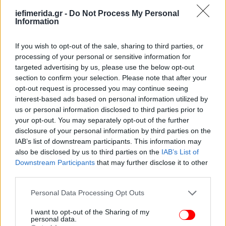
iefimerida.gr -
Do Not Process My Personal
Information
If you wish to opt-out of the sale, sharing to third parties, or
processing of your personal or sensitive information for
Η πράξη που φέρεται να τελέστηκε το Πάσχα του 2019
targeted advertising by us, please use the below opt-out
section to confirm your selection. Please note that after your
Στον φάκελο της υπόθεσης περιλαμβάνεται
opt-out request is processed you may continue seeing
περιγραφή γεγονότος κατά την περίοδο του Πάσχα
interest-based ads based on personal information utilized by
του 2019, σύμφωνα με την οποία ο ανήλικος
us or personal information disclosed to third parties prior to
πείστηκε να ακολουθήσει τον κατηγορούμενο σε
your opt-out. You may separately opt-out of the further
disclosure of your personal information by third parties on the
παραλία στην περιοχή Άλιντα, όπου τελέστηκε
IAB’s list of downstream participants. This information may
πράξη εις βάρος του. Η κατάθεση αυτή λειτούργησε
also be disclosed by us to third parties on the
IAB’s List of
ως κεντρικός άξονας για τη στοιχειοθέτηση των
Downstream Participants
that may further disclose it to other
σοβαρότερων κατηγοριών, σε συνδυασμό με τα
third parties.
ψηφιακά τεκμήρια και τις αναγνωριστικές
Please note that this website/app uses one or more Google
καταθέσεις.
Personal Data Processing Opt Outs
services and may gather and store information including but
not limited to your visit or usage behaviour. You may click to
I want to opt-out of the Sharing of my
Το κατηγορητήριο περιέλαβε γενετήσια πράξη με
personal data.
grant or deny consent to Google and its third-party tags to