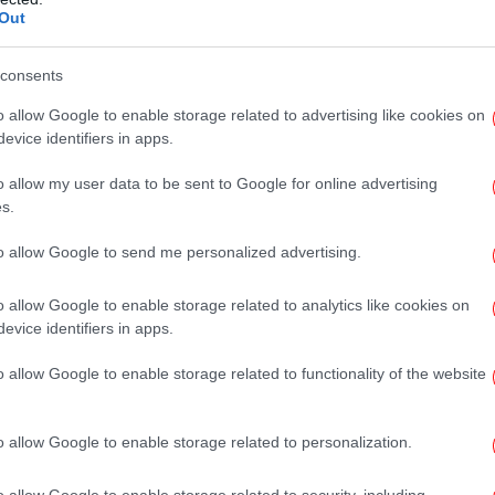
Out
Πα
consents
o allow Google to enable storage related to advertising like cookies on
τη του νέου κορωνοϊού; -Να τι απαντά ένας από τους
evice identifiers in apps.
Σύ
β
o allow my user data to be sent to Google for online advertising
π
s.
to allow Google to send me personalized advertising.
ας ανακοίνωσε
συνολικά από
20 θανάτους
κία των θανόντων να είναι 75 έτη. 14 άνδρες
o allow Google to enable storage related to analytics like cookies on
ο υποκείμενο νόσημα.
Τρεις άνθρωποι
που
evice identifiers in apps.
ν κορωνοϊό κατέληξαν σήμερα.
o allow Google to enable storage related to functionality of the website
Κ
ένος είναι ο αριθμός καταγραφών της νόσου
ία. Στην επαρχία Χουμπέι ο περιορισμός
o allow Google to enable storage related to personalization.
από την Γουχάν όπου θα σταματήσουν τα
ίωσε στα θετικά της εξέλιξης της πανδημίας ο
o allow Google to enable storage related to security, including