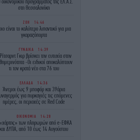
υ οικονομικού προγράμματος της ΕΛ.Α.Σ.
στη Θεσσαλονίκη
ΖΩΗ
14:46
οιο είναι το καλύτερο λιπαντικό για μια
γκαραζόπορτα
ΓΥΝΑΙΚΑ
14:39
Ρίτσαρντ Γκιρ βρίσκει την ευτυχία στην
θημερινότητα -Οι ειδικοί αποκαλύπτουν
τι τον κρατά νέο στα 76 του
ΕΛΛΑΔΑ
14:36
Άνεμοι έως 9 μποφόρ και 39άρια
υναγερμός για πυρκαγιές τις επόμενες
ημέρες, οι περιοχές σε Red Code
ΟΙΚΟΝΟΜΙΑ
14:28
 «χάρτης» των πληρωμών από e-ΕΦΚΑ
και ΔΥΠΑ, από 10 έως 14 Αυγούστου