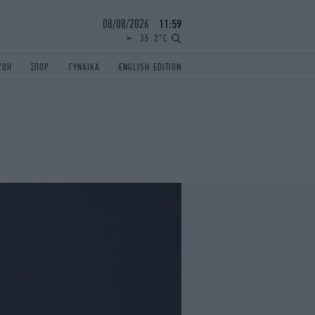
08/08/2026
12:00
35.2°C
ΖΩΗ
ΣΠΟΡ
ΓΥΝΑΙΚΑ
ENGLISH EDITION
ΕΛΛΑΔΑ
ΠΑΝΕΛΛΗΝΙΕΣ
ENGLISH EDITION
TRAVEL
ΟΛΥΜΠΙΑΚΟΙ ΑΓΩΝΕΣ
iAUTOKINITO
ΖΩΔΙΑ
ELAMEFORA