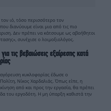
Μ
Θρί
τον ιό, τόσο περισσότερο τον
σε
ου διανύουμε είναι μια από τις πιο
κριση. Δεν πρέπει να κάτσουμε ως αβοήθητοι
τασης», συνέχισε ο λοιμοξιολόγος.
A
 για τις βεβαιώσεις εξαίρεσης κατά
ρίας
π
ύσ
απαγόρευση κυκλοφορίας έδωσε ο
ολίτη, Νίκος Χαρδαλιάς. Όπως είπε, η
κίνηση από και προς την εργασία, θα πρέπει
Η 
δα του εργοδότη. Η μη ύπαρξη καθιστά την
ακ