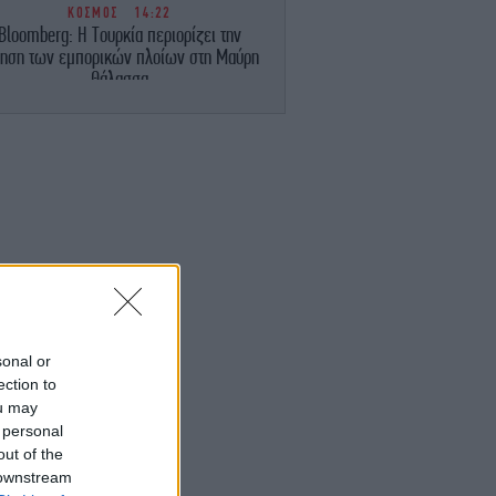
ΚΟΣΜΟΣ
14:22
Bloomberg: Η Τουρκία περιορίζει την
νηση των εμπορικών πλοίων στη Μαύρη
Θάλασσα
ΠΟΛΙΤΙΣΜΟΣ
14:16
Αριστουργηματικό» -Στο Θέατρο Οδού
υκλάδων έρχεται το έργο που ύμνησε ο
Guardian: «Σκοτεινό και αδυσώπητο»
ΣΠΟΡ
14:10
Άρσεναλ, μεταγραφές: Δικός της και
πίσημα ο Μπρούνο Γκιμαράες [βίντεο]
ΚΟΣΜΟΣ
14:05
sonal or
απωνία: Ο τυφώνας Dolphin έπληξε την
ection to
Οκινάουα -Η Κίνα έκλεισε λιμάνια,
ou may
αμένεται ότι θα πληγεί η ανατολική ακτή
 personal
της
out of the
 downstream
ΓΥΝΑΙΚΑ
13:59