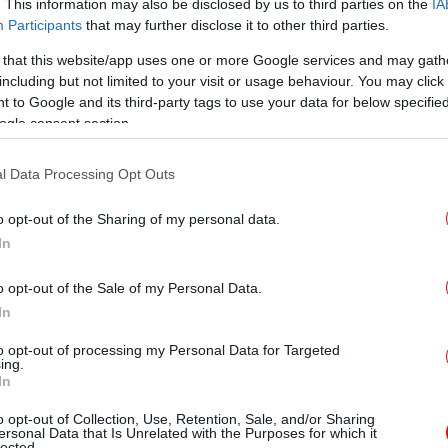
οσηλεύονται με διαγνωσμένο Covid-19
. This information may also be disclosed by us to third parties on the
IA
Εφ
Participants
that may further disclose it to other third parties.
οψηφία τους είναι άνδρες. Όπως είπε ο
τ
νοσηλεύονται διασωληνωμένοι, με μέση
 that this website/app uses one or more Google services and may gath
 οι περισσότεροι είναι άνδρες. Η αύξηση
including but not limited to your visit or usage behaviour. You may click 
 to Google and its third-party tags to use your data for below specifi
ει και με στοιχεία από προηγούμενες μέρες.
ogle consent section.
ημαντική και αυξάνει την δυνατότητα
μέλ
όδρας.
l Data Processing Opt Outs
ρωνοϊό στην Ελλάδα
o opt-out of the Sharing of my personal data.
In
α
o opt-out of the Sale of my Personal Data.
In
ό της Καστοριάς - Εμενε στο σπίτι της
Τα 
to opt-out of processing my Personal Data for Targeted
ing.
In
στ
o opt-out of Collection, Use, Retention, Sale, and/or Sharing
ersonal Data that Is Unrelated with the Purposes for which it
fimerida.gr -«Κοινωνικοποιηθείτε στο μέγιστο, αλλά
lected.