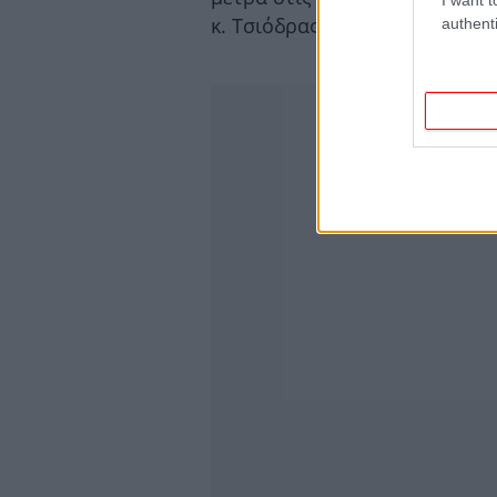
κ. Τσιόδρας.
authenti