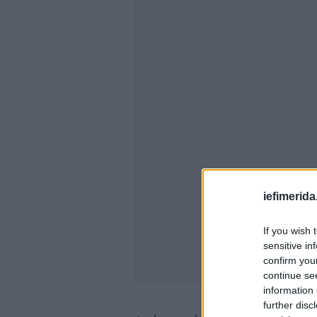
iefimerida
If you wish 
sensitive in
confirm you
continue se
information 
further disc