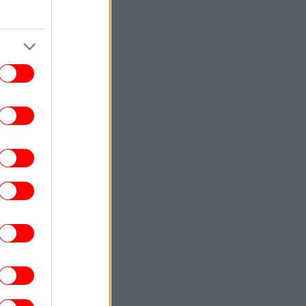
ΖΩΗ
13:44
20 χρόνια από τον θάνατο του Δημήτρη
παμιχαήλ: Το βίντεο της Φίνος Φιλμ για
το γοητευτικό «λεβεντόπαιδο»
ΕΛΛΑΔΑ
13:38
σκεψη υπουργών για την αποτροπή της
ίας κατά των υγειονομικών του ΕΣΥ θα
ροκαλέσει ο ΙΣΑ -Ο Γιώργος Πατούλης
εξηγεί στο iefimerida
ΕΛΛΑΔΑ
13:31
Χαλκιδική: 8χρονος τραυματίστηκε στο
κεφάλι μετά από βουτιά στη θάλασσα
ΣΠΟΡ
13:26
ίναν Έβανς για την επιστροφή του στη
Ζαλγκίρις: «Όταν λέω οικογένεια το...
εννοώ»
ΓΥΝΑΙΚΑ
13:22