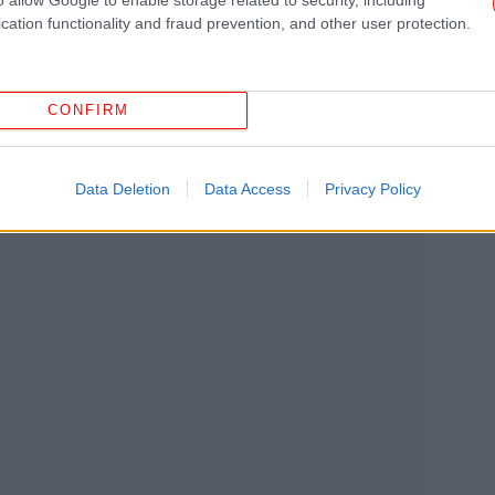
To
cation functionality and fraud prevention, and other user protection.
πι
CONFIRM
Αυ
Data Deletion
Data Access
Privacy Policy
Τζο
Αθ