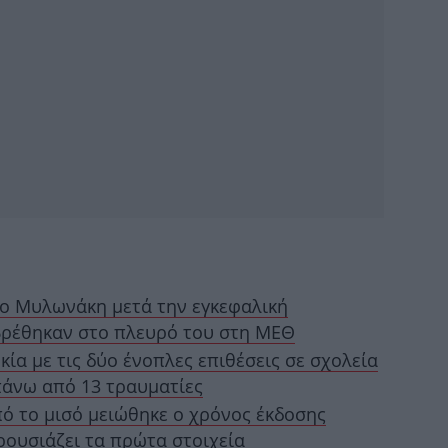
Β
Pr
Έφ
σ
γο Μυλωνάκη μετά την εγκεφαλική
Ισ
βρέθηκαν στο πλευρό του στη ΜΕΘ
Πρ
κία με τις δύο ένοπλες επιθέσεις σε σχολεία
 πάνω από 13 τραυματίες
πό το μισό μειώθηκε ο χρόνος έκδοσης
Ε
ρουσιάζει τα πρώτα στοιχεία