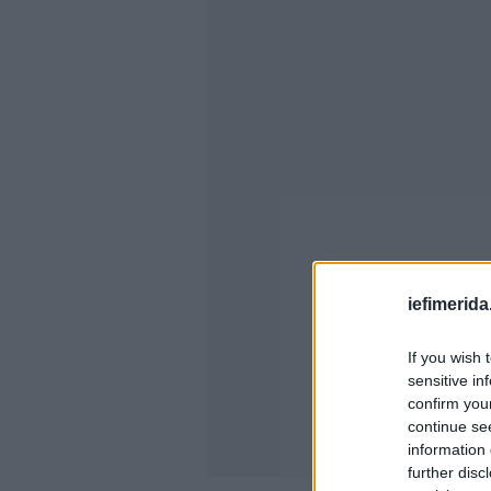
iefimerida
If you wish 
sensitive in
confirm you
continue se
information 
further disc