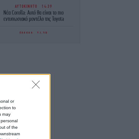
ΑΥΤΟΚΙΝΗΤΟ
14:39
Νέα Corolla: Αυτό θα είναι το πιο
εντυπωσιακό μοντέλο της Toyota
ΕΛΛΑΔΑ
14:38
ύο συλλήψεις για παράνομη μεταφορά
μεταναστών σε Έβρο και Ροδόπη
ΓΥΝΑΙΚΑ
14:30
Η μεγαλύτερη τάση στο καλοκαιρινό
ικιούρ είναι τα άβαφα νύχια -Κομψά και
μίνιμαλ
ΚΟΣΜΟΣ
14:28
Άρχισαν οι συνοριακοί έλεγχοι της
sonal or
πανίας σε ταξιδιώτες από την Ιταλία: Οι
ection to
αρμόδιες αρχές έλεγξαν περίπου 200
ou may
επισκέπτες
 personal
out of the
ΚΟΣΜΟΣ
14:25
 downstream