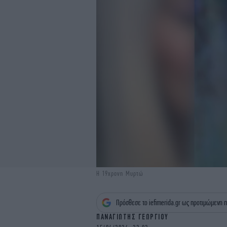
Η 19χρονη Μυρτώ
Πρόσθεσε το iefimerida.gr ως προτιμώμενη π
ΠΑΝΑΓΙΩΤΗΣ ΓΕΩΡΓΙΟΥ