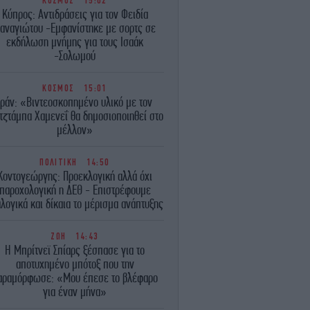
ΚΟΣΜΟΣ
15:02
Κύπρος: Αντιδράσεις για τον Φειδία
αναγιώτου -Εμφανίστηκε με σορτς σε
εκδήλωση μνήμης για τους Ισαάκ
-Σολωμού
ΚΟΣΜΟΣ
15:01
Ιράν: «Βιντεοσκοπημένο υλικό με τον
τζτάμπα Χαμενεΐ θα δημοσιοποιηθεί στο
μέλλον»
ΠΟΛΙΤΙΚΗ
14:50
Κοντογεώργης: Προεκλογική αλλά όχι
παροχολογική η ΔΕΘ - Επιστρέφουμε
λογικά και δίκαια το μέρισμα ανάπτυξης
ΖΩΗ
14:43
Η Μπρίτνεϊ Σπίαρς ξέσπασε για το
αποτυχημένο μπότοξ που την
αραμόρφωσε: «Μου έπεσε το βλέφαρο
για έναν μήνα»