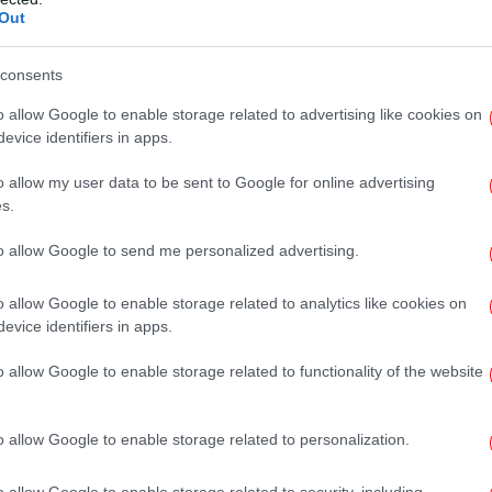
Out
Αύ
consents
τις δηλώσεις για τα ναρκωτικά
και
o allow Google to enable storage related to advertising like cookies on
evice identifiers in apps.
ονομική θέση των κατηγορουμένων. Θέλουν
 Και να αποδοθεί δικαιοσύνη σε βάρος
o allow my user data to be sent to Google for online advertising
s.
οιου που έπρεπε να κάνει κάτι και δεν το
Παγ
ο. Και φυσικά να ηρεμήσουν για να
to allow Google to send me personalized advertising.
ς την Παρασκευή και να βιώσουν την οδύνη
τή η έκφραση. Για όλα αυτά που έχουν
o allow Google to enable storage related to analytics like cookies on
Στ
ν, και τα υπόλοιπα που έχουν ακουστεί τα
evice identifiers in apps.
ματα. Γι' αυτό και οι γονείς της αποφάσισαν
o allow Google to enable storage related to functionality of the website
 προσθέτει.
Οι
πο
λώνω ότι δεν θα τοποθετηθούμε πλέον επί
o allow Google to enable storage related to personalization.
θα
ύμε σε πράγματα που υπάρχουν στη
o allow Google to enable storage related to security, including