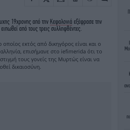
Π
τυχης 19χρονης από την
Κεφαλονιά
εξέφρασε την
 ειπωθεί από τους τρεις συλληφθέντες.
οποίος εκτός από δικηγόρος είναι και ο
Μο
αλληνία, επισήμανε στο iefimerida
ότι το
στιγμή τους γονείς της Μυρτώς είναι να
οθεί δικαιοσύνη.
ανα
π