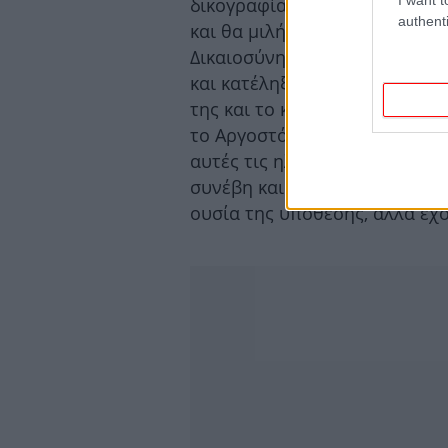
δικογραφία. Σεβόμαστε την α
authenti
και θα μιλήσουμε όταν πρέπει
Δικαιοσύνης. Ουδέποτε η Μυρ
και κατέληξε: «Πάντως, η μητ
της και το κορίτσι ήταν καλά
το Αργοστόλι είναι μια μικρή
αυτές τις ηλικίες. Δεν θέλουμ
συνέβη και πώς βρέθηκε η Μυρ
ουσία της υπόθεσης, αλλά έχ