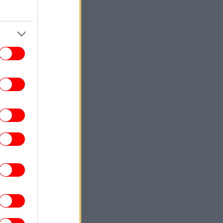
μικρός, δείτε φωτογραφίες
ΠΟΛΗ
13:55
γουστος στην Αθηναϊκή Ριβιέρα με ήλιο
 θάλασσα: 3 all day μαγαζιά για φαγητό,
ποτό και μουσική
ΕΛΛΑΔΑ
13:51
Ο Έλληνας massage therapist που
κατέκτησε το ασημένιο μετάλλιο στο
κόσμιο Πρωτάθλημα μιλά στο iefimerida
ΣΠΟΡ
13:49
αύρος Πήλιος: «Έχω να δώσω ακόμα πιο
πολλά στην ΑΕΚ» [βίντεο]
ΖΩΗ
13:45
 5 viral συμβουλές για παγωμένο καφέ
υ κάνουν τη διαφορά - Πέντε κόλπα που
 απογειώσουν τον παγωμένο καφέ σας