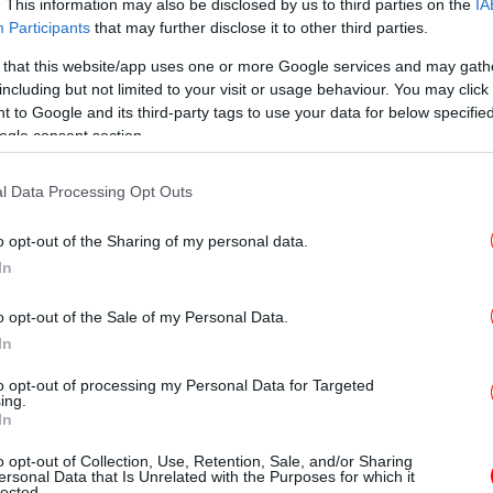
Πέ
. This information may also be disclosed by us to third parties on the
IA
Participants
that may further disclose it to other third parties.
μη ψυχολογική κατάσταση. Αυτό που ζητά
 that this website/app uses one or more Google services and may gath
ι να αποδοθεί δικαιοσύνη. Δεν μπορούν να
including but not limited to your visit or usage behaviour. You may click 
αιδιού τους και αυτό που τους "καίει" είναι
 to Google and its third-party tags to use your data for below specifi
Βα
 θα συμβεί τις επόμενες ημέρες. Θα μάθουμε
ogle consent section.
τ
νε. Έχουμε εμπιστοσύνη στην ελληνική
merida.
l Data Processing Opt Outs
Φ
o opt-out of the Sharing of my personal data.
In
χρονου φίλου της Μυρτώς για το πώς την
o opt-out of the Sale of my Personal Data.
ν ότι τη βρήκαν στον δρόμο»
In
ελλ
to opt-out of processing my Personal Data for Targeted
ing.
In
Η 
 στιγμή που ο αρσιβαρίστας μεταφέρει τη Μυρτώ σε
o opt-out of Collection, Use, Retention, Sale, and/or Sharing
σ
ersonal Data that Is Unrelated with the Purposes for which it
χείου
lected.