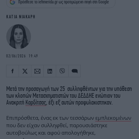
Πρόσθεσε το iefimerida.gr ως προτιμώμενη πηγή στη Google
iBOOKS
ΖΩΔΙΑ
OSCARS
THE OCEAN
ΚΑΤΙΑ ΝΙΑΚΑΡΗ
MEDIA
ELAMEFORA
NEWSLETTER
02/06/2026 19:49
Μετά την προσαγωγή των 25 συλληφθέντων για την υπόθεση
των κλοπών Μετασχηματιστών του ΔΕΔΔΗΕ ενώπιον του
Ανακριτή
Καρδίτσας
, έξι εξ αυτών προφυλακιστηκαν.
Επιπρόσθετα, ένας εκ των τεσσάρων
εμπλεκομένων
που δεν είχαν συλληφθεί, παρουσιάστηκε
αυτοβούλως και αφού απολογήθηκε,