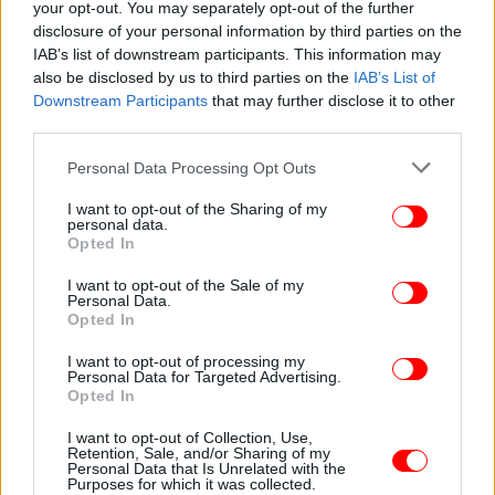
your opt-out. You may separately opt-out of the further
disclosure of your personal information by third parties on the
IAB’s list of downstream participants. This information may
also be disclosed by us to third parties on the
IAB’s List of
Downstream Participants
that may further disclose it to other
third parties.
Please note that this website/app uses one or more Google
Personal Data Processing Opt Outs
services and may gather and store information including but
not limited to your visit or usage behaviour. You may click to
I want to opt-out of the Sharing of my
personal data.
grant or deny consent to Google and its third-party tags to
Opted In
use your data for below specified purposes in below Google
consent section.
I want to opt-out of the Sale of my
Personal Data.
Opted In
ΠΕΡΙΣΣΟΤΕΡΑ ΒΙΝΤΕΟ
I want to opt-out of processing my
Personal Data for Targeted Advertising.
Opted In
Ακολουθήστε το
στο Google News
και μάθετε
πρώτοι όλες τις ειδήσεις
I want to opt-out of Collection, Use,
Retention, Sale, and/or Sharing of my
Personal Data that Is Unrelated with the
Purposes for which it was collected.
Δείτε όλες τις τελευταίες
Ειδήσεις
από την Ελλάδα και τον Κόσμο,