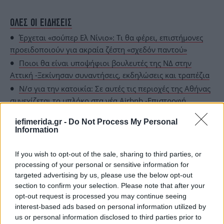
ΟΛΕΣ ΟΙ ΕΙΔΗΣΕΙΣ
Έρχεται «σούπερ Ελ Νίνιο»: Τι θα φέρει, επιστήμονες
προειδοποιούν για ακραία ζέστη «σχεδόν παντού»
Ποιοι θα είναι υποψήφιοι βουλευτές της ΝΔ στην
Αττική -Ξεκίνησαν συναντήσεις, εκδηλώσεις και τραπέζια
Ν/σ για την κατοικία: Σε αυτές τις περιοχές της Αθήνας
συνεχίζεται το μπλόκο στα νέα Airbnb -Επιστροφή
ενοικίου, κίνητρα για νέες κατοικίες
iefimerida.gr -
Do Not Process My Personal
Information
If you wish to opt-out of the sale, sharing to third parties, or
processing of your personal or sensitive information for
targeted advertising by us, please use the below opt-out
section to confirm your selection. Please note that after your
opt-out request is processed you may continue seeing
interest-based ads based on personal information utilized by
us or personal information disclosed to third parties prior to