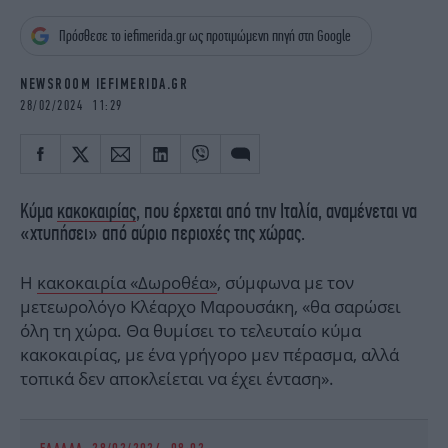
iBOOKS
ΖΩΔΙΑ
Πρόσθεσε το iefimerida.gr ως προτιμώμενη πηγή στη Google
OSCARS
THE OCEAN
MEDIA
ELAMEFORA
NEWSROOM IEFIMERIDA.GR
28/02/2024 11:29
NEWSLETTER
Κύμα
κακοκαιρίας
, που έρχεται από την Ιταλία, αναμένεται να
«χτυπήσει» από αύριο περιοχές της χώρας.
Η
κακοκαιρία «Δωροθέα»
, σύμφωνα με τον
μετεωρολόγο Κλέαρχο Μαρουσάκη, «θα σαρώσει
όλη τη χώρα. Θα θυμίσει το τελευταίο κύμα
κακοκαιρίας, με ένα γρήγορο μεν πέρασμα, αλλά
τοπικά δεν αποκλείεται να έχει ένταση».