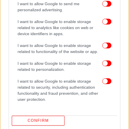
σποραδικές καταιγίδες πιθανώς κατά τόπους
I want to allow Google to send me
ισχυρές με βαθμιαία βελτίωση από το απόγευμα
personalized advertising.
στα δυτικά.
I want to allow Google to enable storage
related to analytics like cookies on web or
device identifiers in apps.
I want to allow Google to enable storage
related to functionality of the website or app.
I want to allow Google to enable storage
related to personalization.
I want to allow Google to enable storage
related to security, including authentication
functionality and fraud prevention, and other
user protection.
Τη νύχτα θα σημειωθούν εκ νέου βροχές στα νησιά
CONFIRM
του Ιονίου.