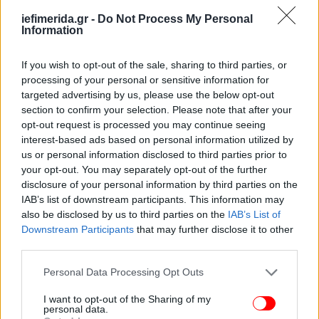
iefimerida.gr -
Do Not Process My Personal
Information
If you wish to opt-out of the sale, sharing to third parties, or
processing of your personal or sensitive information for
targeted advertising by us, please use the below opt-out
section to confirm your selection. Please note that after your
opt-out request is processed you may continue seeing
interest-based ads based on personal information utilized by
us or personal information disclosed to third parties prior to
your opt-out. You may separately opt-out of the further
disclosure of your personal information by third parties on the
IAB’s list of downstream participants. This information may
also be disclosed by us to third parties on the
IAB’s List of
Τη νύχτα τα φαινόμενα στο Ιόνιο θα είναι πιθανώς
Downstream Participants
that may further disclose it to other
ισχυρά.
third parties.
Τοπικά περιορισμένη ορατότητα στα
Please note that this website/app uses one or more Google
Personal Data Processing Opt Outs
services and may gather and store information including but
βορειοανατολικά ηπειρωτικά τις πρωινές ώρες. Οι
not limited to your visit or usage behaviour. You may click to
I want to opt-out of the Sharing of my
μετεωρολογικές συνθήκες ευνοούν τη μεταφορά
personal data.
grant or deny consent to Google and its third-party tags to