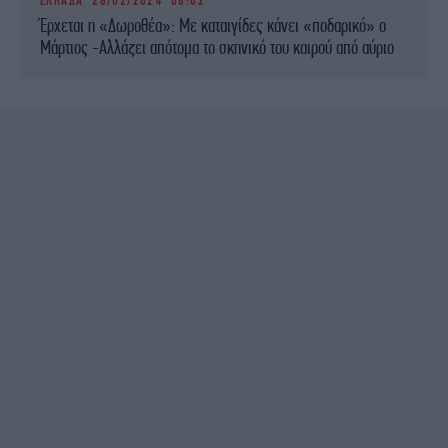
ΕΛΛΑΔΑ
28/02/2024 08:02
Έρχεται η «Δωροθέα»: Με καταιγίδες κάνει «ποδαρικό» ο
Μάρτιος -Αλλάζει απότομα το σκηνικό του καιρού από αύριο