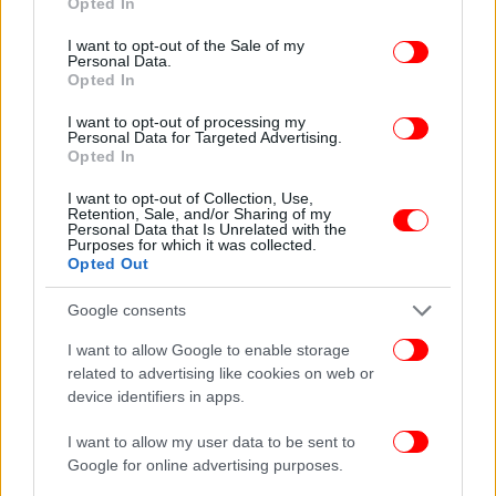
αφρικανικής σκόνης.
Opted In
use your data for below specified purposes in below Google
consent section.
I want to opt-out of the Sale of my
Οι άνεμοι θα πνέουν ανατολικοί-νοτιοανατολικοί,
Personal Data.
Opted In
στα δυτικά 5 με 7 και τοπικά στο Ιόνιο 8 μποφόρ,
στα ανατολικά 4 με 6 και στα νότια πελάγη από το
I want to opt-out of processing my
Personal Data for Targeted Advertising.
απόγευμα 7, τοπικά 8 μποφόρ.
Opted In
Η θερμοκρασία θα παραμείνει σε υψηλά για την
I want to opt-out of Collection, Use,
Retention, Sale, and/or Sharing of my
εποχή επίπεδα και θα φτάσει τους 19 με 20 και κατά
Personal Data that Is Unrelated with the
Purposes for which it was collected.
τόπους τους 21 βαθμούς Κελσίου.
Opted Out
Την Παρασκευή, στη Θράκη, τα νησιά του
Google consents
ανατολικού Αιγαίου και τα Δωδεκάνησα
I want to allow Google to enable storage
προβλέπονται νεφώσεις και από το απόγευμα
related to advertising like cookies on web or
τοπικές βροχές και βαθμιαία σποραδικές
device identifiers in apps.
καταιγίδες.
I want to allow my user data to be sent to
Google for online advertising purposes.
Στην υπόλοιπη χώρα νεφώσεις με βροχές και