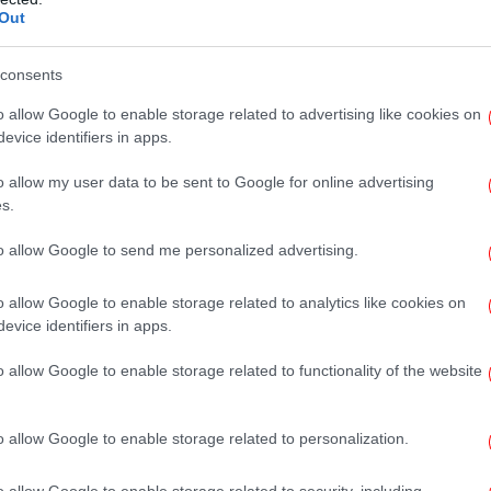
 07 με 08 βαθμούς Κελσίου.
Out
Νί
Σ
 ΔΥΤΙΚΗ ΣΤΕΡΕΑ, ΔΥΤΙΚΗ
consents
o allow Google to enable storage related to advertising like cookies on
evice identifiers in apps.
o allow my user data to be sent to Google for online advertising
ς με βροχές και σποραδικές καταιγίδες.
s.
6 και στο Ιόνιο μέχρι το απόγευμα 7 μποφόρ.
8 με 19 βαθμούς Κελσίου. Στο εσωτερικό
to allow Google to send me personalized advertising.
αθμούς Κελσίου.
o allow Google to enable storage related to analytics like cookies on
δη
evice identifiers in apps.
ΤΕΡΕΑ, ΕΥΒΟΙΑ, ΑΝΑΤΟΛΙΚΗ
o allow Google to enable storage related to functionality of the website
Ο Τ
ικ
o allow Google to enable storage related to personalization.
ά αυξημένες με τοπικές βροχές κυρίως στην
πόννησο όπου είναι πιθανόν στα νότια να
o allow Google to enable storage related to security, including