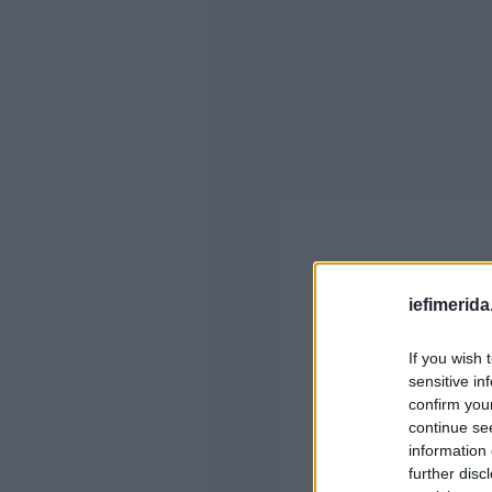
iefimerida
If you wish 
sensitive in
confirm you
continue se
information 
further disc