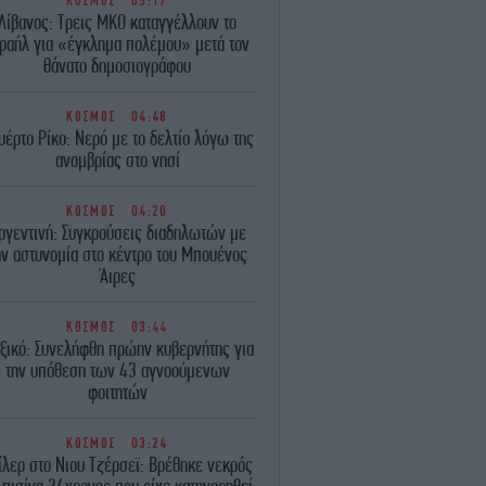
ΚΟΣΜΟΣ
05:17
Λίβανος: Τρεις ΜΚΟ καταγγέλλουν το
ραήλ για «έγκλημα πολέμου» μετά τον
θάνατο δημοσιογράφου
ΚΟΣΜΟΣ
04:48
υέρτο Ρίκο: Νερό με το δελτίο λόγω της
ανομβρίας στο νησί
ΚΟΣΜΟΣ
04:20
ργεντινή: Συγκρούσεις διαδηλωτών με
ην αστυνομία στο κέντρο του Μπουένος
Άιρες
ΚΟΣΜΟΣ
03:44
ξικό: Συνελήφθη πρώην κυβερνήτης για
την υπόθεση των 43 αγνοούμενων
φοιτητών
ΚΟΣΜΟΣ
03:24
ίλερ στο Νιου Τζέρσεϊ: Βρέθηκε νεκρός