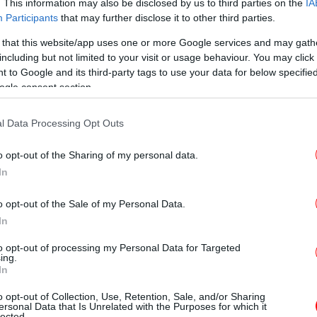
. This information may also be disclosed by us to third parties on the
IA
Participants
that may further disclose it to other third parties.
Ρό
 that this website/app uses one or more Google services and may gath
-Έσ
including but not limited to your visit or usage behaviour. You may click 
 to Google and its third-party tags to use your data for below specifi
νοδο και θα φτάσει στα βόρεια και τα
ogle consent section.
ε 15 και τοπικά τους 16 βαθμούς και στις
Χω
ς τους 17 με 19 βαθμούς Κελσίου.
l Data Processing Opt Outs
ΕΜΥ ανά περιοχή για σήμερα (3/1)
o opt-out of the Sharing of my personal data.
In
o opt-out of the Sale of my Personal Data.
In
Τρο
ς με τοπικές βροχές, κυρίως στη Θράκη.
to opt-out of processing my Personal Data for Targeted
ing.
 5, τοπικά στα θαλάσσια - παραθαλάσσια 6
In
χ
o opt-out of Collection, Use, Retention, Sale, and/or Sharing
4 με 15 και τοπικά 16 βαθμούς Κελσίου. Στη
ersonal Data that Is Unrelated with the Purposes for which it
lected.