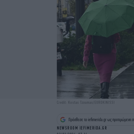
Credit: Kostas Tzoumas/EUROKINISSI
Πρόσθεσε το iefimerida.gr ως προτιμώμενη π
NEWSROOM IEFIMERIDA.GR