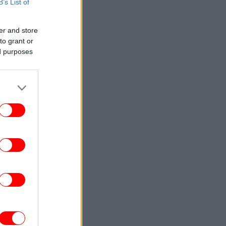
B’s List of
ΕΛΛΑΔΑ
01:28
δος: Τραυματίστηκε 53χρονος ναυτικός
er and store
πασε κάβος πλοίου και τον χτύπησε στο
to grant or
κεφάλι
ed purposes
ΕΛΛΑΔΑ
01:09
ρίς ενεργό μέτωπο η φωτιά στη Σκύρο
-Παραμένουν ισχυρές δυνάμεις της
Πυροσβεστικής
ΚΟΣΜΟΣ
00:51
Τραμπ: «Ο πόλεμος με το Ιράν θα
τελειώσει πολύ σύντομα»
ΖΩΗ
00:40
χαίο ατύχημα για τον ράπερ Mike -«Δεν
θα μπορέσω να εργαστώ για κάποιο
ρονικό διάστημα» έγραψε σε ανάρτησή
του