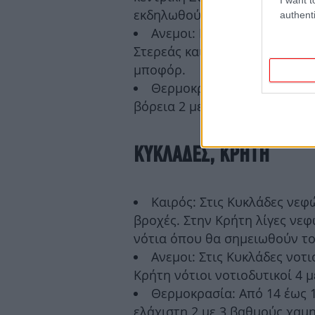
εκδηλωθούν και μεμονωμένες 
authenti
Ανεμοι: Νοτιοδυτικοί 4 με 
Στερεάς και τα νότια και ανα
μποφόρ.
Θερμοκρασία: Από 09 έως 1
βόρεια 2 με 3 βαθμούς χαμηλ
ΚΥΚΛΑΔΕΣ, ΚΡΗΤΗ
Καιρός: Στις Κυκλάδες νεφ
βροχές. Στην Κρήτη λίγες νεφ
νότια όπου θα σημειωθούν το
Ανεμοι: Στις Κυκλάδες νοτι
Κρήτη νότιοι νοτιοδυτικοί 4 μ
Θερμοκρασία: Από 14 έως 1
ελάχιστη 2 με 3 βαθμούς χαμ