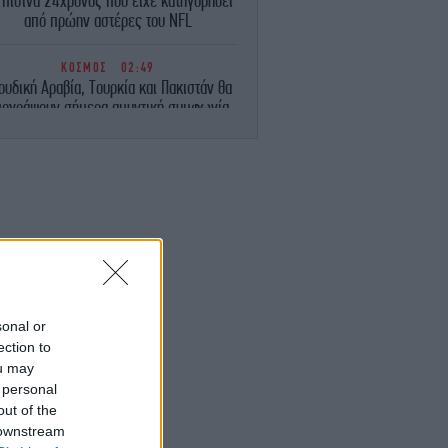
 πισίνα 24χρονος που είχε κατηγορηθεί
από πρώην αστέρες του NFL
ΚΟΣΜΟΣ
02:49
ουδική Αραβία, Τουρκία και Πακιστάν θα
πογράψουν σήμερα αμυντική συμφωνία
ΚΟΣΜΟΣ
02:25
πίθεση Χούθι στη Σαουδική Αραβία: 11
αχοι τραυματίες, ανάμεσά τους παιδί 4
ετών
ΚΟΣΜΟΣ
02:01
υναγερμός στη Σαουδική Αραβία: Φόβοι
για επιθέσεις από φιλοϊρανικές
οργανώσεις
sonal or
ection to
ou may
ΕΛΛΑΔΑ
01:50
βαρό τροχαίο στο Καρπενήσι: 30χρονος
 personal
διασωληνωμένος στη ΜΕΘ μετά από
out of the
εκτροπή του ΙΧ
 downstream