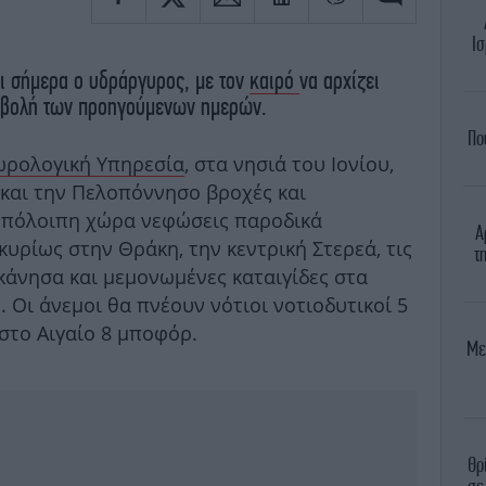
Ισ
αι σήμερα ο υδράργυρος, με τον
καιρό
να αρχίζει
ισβολή των προηγούμενων ημερών.
Πο
ωρολογική Υπηρεσία
, στα νησιά του Ιονίου,
 και την Πελοπόννησο βροχές και
 υπόλοιπη χώρα νεφώσεις παροδικά
Α
κυρίως στην Θράκη, την κεντρική Στερεά, τις
τ
κάνησα και μεμονωμένες καταιγίδες στα
. Οι άνεμοι θα πνέουν νότιοι νοτιοδυτικοί 5
 στο Αιγαίο 8 μποφόρ.
Με
Θρ