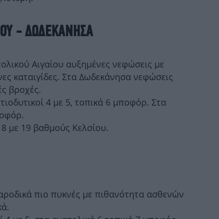
ΙΟΥ - ΔΩΔΕΚΑΝΗΣΑ
πι
τολικού Αιγαίου αυξημένες νεφώσεις με
Στα
νες καταιγίδες. Στα Δωδεκάνησα νεφώσεις
ές βροχές.
οτιοδυτικοί 4 με 5, τοπικά 6 μποφόρ. Στα
ποφόρ.
8 με 19 βαθμούς Κελσίου.
«
απ
παροδικά πιο πυκνές με πιθανότητα ασθενών
δ
ά.