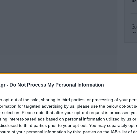
σε
Σα
υ
Ε
άμ
.gr -
Do Not Process My Personal Information
Σ
to opt-out of the sale, sharing to third parties, or processing of your per
formation for targeted advertising by us, please use the below opt-out s
r selection. Please note that after your opt-out request is processed y
Σο
eing interest-based ads based on personal information utilized by us or
disclosed to third parties prior to your opt-out. You may separately opt-
losure of your personal information by third parties on the IAB’s list of