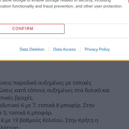
καταιγίδες.
cation functionality and fraud prevention, and other user protection.
5 και στην Εύβοια, τα ανατολικά τμήματα της
τ
τολικά τμήματα της Πελοποννήσου 6 με 7
CONFIRM
8 και τοπικά 19 βαθμούς Κελσίου. Στα
Η Τ
ότερη.
Data Deletion
Data Access
Privacy Policy
έδ
ώσεις παροδικά αυξημένες με τοπικές
ώσεις κατά τόπους αυξημένες στα δυτικά και
πικές βροχές.
οδυτικοί 6 με 7, τοπικά 8 μποφόρ. Στην
ε 5, τοπικά 6 μποφόρ.
-Σ
8 με 19 βαθμούς Κελσίου. Στην Κρήτη η
ηλότερη.