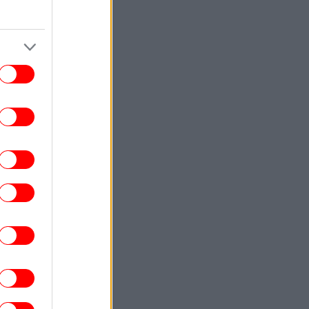
ΣΠΟΡ
00:20
κησε και ετοιμάζεται για... ΟΦΗ η ΤΣΣΚΑ
όφιας - Προβάδισμα για την Μπεσίκτας
απέναντι στην Χράντετς Κράλοβε
ΣΠΟΡ
00:03
Λίσι: «Μας άξιζε κάτι καλύτερο, θα
παλέψουμε για την πρόκριση μέσα στο
Βέλγιο» [βίντεο]
ΚΟΣΜΟΣ
23:58
Οργή της Μόσχας για την απόφαση της
Γαλλίας να απελάσει τη Ρωσίδα
μοσιογράφο Ξένια Φεντόροβα -Μπαρό:
Είναι πράκτορας επιρροής
ΚΟΣΜΟΣ
23:56
ραμπ επαίνεσε τον Χέγσκεθ: Είμαι πολύ
ανοποιημένος με τη δουλειά του -Έβαλε
τέλος στις φήμες περί σύγκρουσης