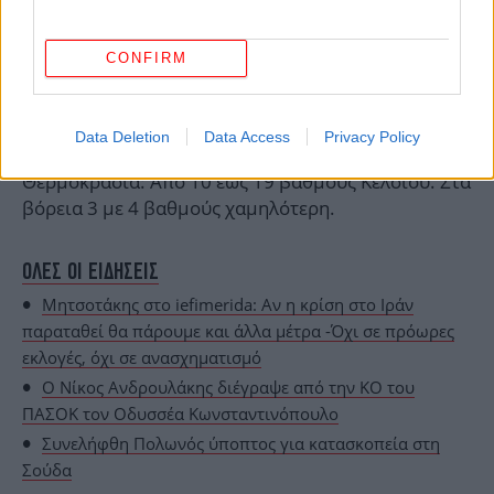
CONFIRM
Άνεμοι: Από βόρειες διευθύνσεις 4 με 5 και τοπικά
στο βόρειο Αιγαίο έως 6 μποφόρ.
Data Deletion
Data Access
Privacy Policy
Θερμοκρασία: Από 10 έως 19 βαθμούς Κελσίου. Στα
βόρεια 3 με 4 βαθμούς χαμηλότερη.
ΟΛΕΣ ΟΙ ΕΙΔΗΣΕΙΣ
Μητσοτάκης στο iefimerida: Αν η κρίση στο Ιράν
παραταθεί θα πάρουμε και άλλα μέτρα -Όχι σε πρόωρες
εκλογές, όχι σε ανασχηματισμό
Ο Νίκος Ανδρουλάκης διέγραψε από την ΚΟ του
ΠΑΣΟΚ τον Οδυσσέα Κωνσταντινόπουλο
Συνελήφθη Πολωνός ύποπτος για κατασκοπεία στη
Σούδα