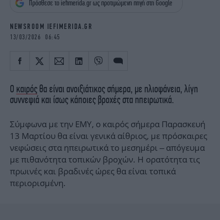
Πρόσθεσε το iefimerida.gr ως προτιμώμενη πηγή στη Google
iBOOKS
ΖΩΔΙΑ
OSCARS
THE OCEAN
NEWSROOM IEFIMERIDA.GR
MEDIA
ELAMEFORA
13/03/2026 06:45
NEWSLETTER
Ο
καιρός
θα είναι ανοιξιάτικος σήμερα, με ηλιοφάνεια, λίγη
συννεφιά και ίσως κάποιες βροχές στα ηπειρωτικά.
Σύμφωνα με την ΕΜΥ, ο καιρός σήμερα Παρασκευή
13 Μαρτίου θα είναι γενικά αίθριος, με πρόσκαιρες
νεφώσεις στα ηπειρωτικά το μεσημέρι – απόγευμα
με πιθανότητα τοπικών βροχών. Η ορατότητα τις
πρωινές και βραδινές ώρες θα είναι τοπικά
περιορισμένη.