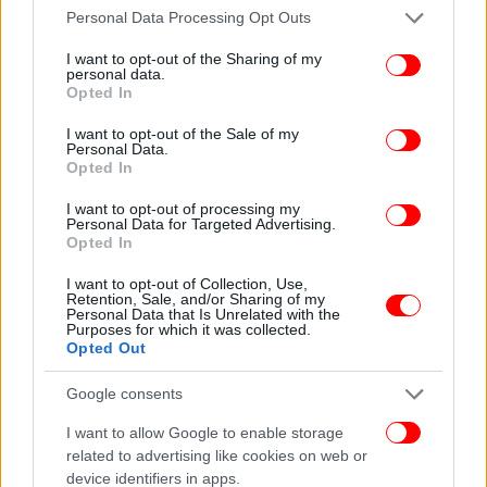
αραιές νεφώσεις κατά περιόδους πιο πυκνές με
Please note that this website/app uses one or more Google
Personal Data Processing Opt Outs
πιθανότητα ασθενών τοπικών βροχών.
services and may gather and store information including but
not limited to your visit or usage behaviour. You may click to
I want to opt-out of the Sharing of my
personal data.
Άνεμοι: Από βόρειες διευθύνσεις 4 με 5 μποφόρ.
grant or deny consent to Google and its third-party tags to
Opted In
use your data for below specified purposes in below Google
consent section.
I want to opt-out of the Sale of my
Θερμοκρασία: Από 10 έως 17 με 18 και στη νότια
Personal Data.
Κρήτη τοπικά 19 βαθμούς Κελσίου.
Opted In
I want to opt-out of processing my
Νησιά Ανατολικού Αιγαίου – Δωδεκάνησα
Personal Data for Targeted Advertising.
Opted In
Καιρός: Γενικά αίθριος. Στα Δωδεκάνησα αραιές
I want to opt-out of Collection, Use,
νεφώσεις κατά περιόδους πιο πυκνές με
Retention, Sale, and/or Sharing of my
Personal Data that Is Unrelated with the
πιθανότητα ασθενών τοπικών βροχών.
Purposes for which it was collected.
Opted Out
Google consents
I want to allow Google to enable storage
related to advertising like cookies on web or
device identifiers in apps.