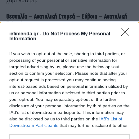
χαμηλότερη.
Θεσσαλία – Ανατολική Στερεά – Εύβοια – Ανατολική
Πελοπόννησος
iefimerida.gr -
Do Not Process My Personal
Καιρός: Γενικά αίθριος. Πρόσκαιρες νεφώσεις στα
Information
ορεινά το μεσημέρι – απόγευμα με πιθανότητα
ασθενών τοπικών βροχών στα ορεινά της
If you wish to opt-out of the sale, sharing to third parties, or
Θεσσαλίας.
processing of your personal or sensitive information for
targeted advertising by us, please use the below opt-out
section to confirm your selection. Please note that after your
Άνεμοι: Βόρειοι βορειοανατολικοί 3 με 5 και στα
opt-out request is processed you may continue seeing
ανατολικά τοπικά 6 μποφόρ.
interest-based ads based on personal information utilized by
us or personal information disclosed to third parties prior to
your opt-out. You may separately opt-out of the further
Θερμοκρασία: Από 04 έως 18 βαθμούς Κελσίου.
disclosure of your personal information by third parties on the
IAB’s list of downstream participants. This information may
Κυκλάδες – Κρήτη
also be disclosed by us to third parties on the
IAB’s List of
Downstream Participants
that may further disclose it to other
Καιρός: Στις Κυκλάδες γενικά αίθριος. Στην Κρήτη
third parties.