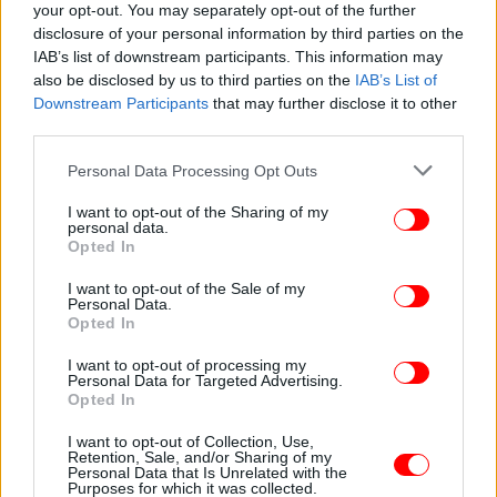
your opt-out. You may separately opt-out of the further
ΑΥΤΕΣ ΤΙΣ ΘΕΡΜΟΚΡΑΣΙΕΣ ;
disclosure of your personal information by third parties on the
IAB’s list of downstream participants. This information may
Το αν τελικά η θερμοκρασία ανέβει ακόμη
also be disclosed by us to third parties on the
IAB’s List of
παραπάνω και αγγίξει τους 36-37°C σε πολύ τοπικά
Downstream Participants
that may further disclose it to other
τμήματα της ηπειρωτικής Ελλάδας ή αν δεν
third parties.
καταφέρει να ξεπεράσει τους 35°C είναι κάτι που
Please note that this website/app uses one or more Google
Personal Data Processing Opt Outs
δεν μπορεί ακόμη να αξιολογηθεί ακόμη λόγω του
services and may gather and store information including but
ότι έχουμε ακόμη μπροστά μας αρκετά τρεξίματα
not limited to your visit or usage behaviour. You may click to
I want to opt-out of the Sharing of my
personal data.
των προγνωστικών μοντέλων και ενδέχεται να
grant or deny consent to Google and its third-party tags to
Opted In
υπάρξουν μικροαλλαγές.
use your data for below specified purposes in below Google
consent section.
I want to opt-out of the Sale of my
Personal Data.
Το μόνο σίγουρο όμως, είναι ότι έρχεται ένα
Opted In
καλοκαιρινό Σαββατοκύριακο. Να το απολαύσετε».
I want to opt-out of processing my
Personal Data for Targeted Advertising.
Opted In
I want to opt-out of Collection, Use,
Retention, Sale, and/or Sharing of my
Personal Data that Is Unrelated with the
Purposes for which it was collected.