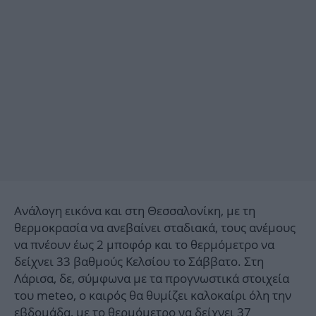
Ανάλογη εικόνα και στη Θεσσαλονίκη, με τη
θερμοκρασία να ανεβαίνει σταδιακά, τους ανέμους
να πνέουν έως 2 μποφόρ και το θερμόμετρο να
δείχνει 33 βαθμούς Κελσίου το Σάββατο. Στη
Λάρισα, δε, σύμφωνα με τα προγνωστικά στοιχεία
του meteo, ο καιρός θα θυμίζει καλοκαίρι όλη την
εβδομάδα, με το θερμόμετρο να δείχνει 37