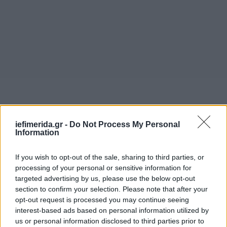
iefimerida.gr -
Do Not Process My Personal
Information
Αν λοιπόν, διατηρηθούν τα τρέχοντα προγνωστικά
στοιχεία, η θερμοκρασία μέσα στο Σαββατοκύριακο
θα προσεγγίσει στις ευπαθείς στη ζέστη περιοχές
If you wish to opt-out of the sale, sharing to third parties, or
processing of your personal or sensitive information for
της πεδινής ηπειρωτικής χώρας, κατά μέσο όρο,
targeted advertising by us, please use the below opt-out
τους 34-35°C και πιθανότατα τοπικά ακόμη και λίγο
section to confirm your selection. Please note that after your
παραπάνω.
opt-out request is processed you may continue seeing
interest-based ads based on personal information utilized by
ΜΠΟΡΕΙ ΝΑ ΣΗΜΕΙΩΘΟΥΝ ΚΑΙ ΥΨΗΛΟΤΕΡΕΣ ΑΠΟ
us or personal information disclosed to third parties prior to