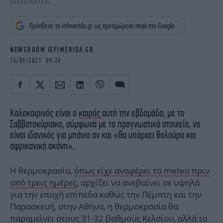
ΠΑΠΑΔΟΠΟΥΛΟΣ
iBOOKS
ΖΩΔΙΑ
OSCARS
THE OCEAN
Πρόσθεσε το iefimerida.gr ως προτιμώμενη πηγή στη Google
MEDIA
ELAMEFORA
NEWSROOM IEFIMERIDA.GR
NEWSLETTER
15/09/2021 09:26
Καλοκαιρινός είναι ο
καιρός
αυτή την εβδομάδα, με το
Σαββατοκύριακο, σύμφωνα με τα προγνωστικά στοιχεία, να
είναι ιδανικός για μπάνιο αν και «θα υπάρχει θολούρα και
αφρικανική σκόνη».
Η θερμοκρασία,
όπως είχε αναφέρει το meteo πριν
από τρεις ημέρες
, αρχίζει να ανεβαίνει σε υψηλά
για την εποχή επίπεδα καθώς την Πέμπτη και την
Παρασκευή, στην Αθήνα, η θερμοκρασία θα
παραμείνει στους 31-32 βαθμούς Κελσίου, αλλά το