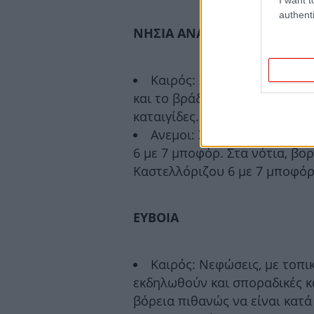
authenti
ΝΗΣΙΑ ΑΝΑΤΟΛΙΚΟΥ ΑΙΓΑΙΟΥ
Καιρός: Στα βόρεια νεφώσε
και το βράδυ στα νησιά του 
καταιγίδες. Στα νότια γενικά α
Ανεμοι: Στα βόρεια, βορειο
6 με 7 μποφόρ. Στα νότια, βορ
Καστελλόριζου 6 με 7 μποφόρ
ΕΥΒΟΙΑ
Καιρός: Νεφώσεις, με τοπι
εκδηλωθούν και σποραδικές κ
βόρεια πιθανώς να είναι κατά