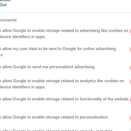
Out
ΡΕΑ, ΑΝΑΤΟΛΙΚΗ ΠΕΛΟΠΟΝΝΗΣΟΣ
Λέ
consents
o allow Google to enable storage related to advertising like cookies on
ά αυξημένες, με τοπικές βροχές. Σποραδικές
evice identifiers in apps.
Τ
ικά στα βόρεια και βαθμιαία και στις
o allow my user data to be sent to Google for online advertising
α
s.
4 με 5, ενισχυόμενοι από το βράδυ και από
to allow Google to send me personalized advertising.
o allow Google to enable storage related to analytics like cookies on
Γι
evice identifiers in apps.
o allow Google to enable storage related to functionality of the website
πό αργά το απόγευμα στις Κυκλάδες θα
 βράδυ θα σημειωθούν τοπικές βροχές.
Μ
οφόρ, ενισχυόμενοι τη νύχτα από τα βόρεια
o allow Google to enable storage related to personalization.
ό
o allow Google to enable storage related to security, including