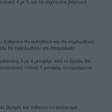
ολικοί 4 με 5, και τη νύχτα στα βόρεια 6
Μα
δρά
γ
Η Έ
ου βαθμιαία θα αυξηθούν και θα σημειωθούν
ράδυ θα εκδηλωθούν και σποραδικές
ευθύνσεις 3 με 4 μποφόρ. Από το βράδυ θα
κ
ανατολικοί τοπικά 5 μποφόρ, ενισχυόμενοι
Σ
τ
κές βροχές και πιθανόν το απόγευμα