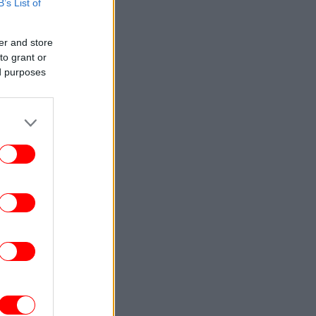
B’s List of
ΓΥΝΑΙΚΑ
11:17
ύτε μπαλαρίνες ούτε γόβες: Η Κένταλ
ζένερ επαναφέρει τα «ξεπερασμένα»
er and store
παπούτσια που γίνονται ξανά τάση
to grant or
ed purposes
ΟΙΚΟΝΟΜΙΑ
11:13
κτρονικό «μάτι» σαρώνει τις παραλίες:
εγχοι με drones και MyCoast -Πρόστιμα
και σφραγίσεις
ΕΛΛΑΔΑ
11:02
Συνολάκης-Καραγιάννης: «Οι μεγάλες
πυρκαγιές κερδίζονται πριν ανάψει η
ρώτη σπίθα» -Οι 5 παρεμβάσεις-τομές
που προτείνουν
ΓΥΝΑΙΚΑ
10:59
Η τσάντα από τα Marks & Spencer που
νείς δεν θα πιστεύει ότι κοστίζει κάτω
από 10 ευρώ