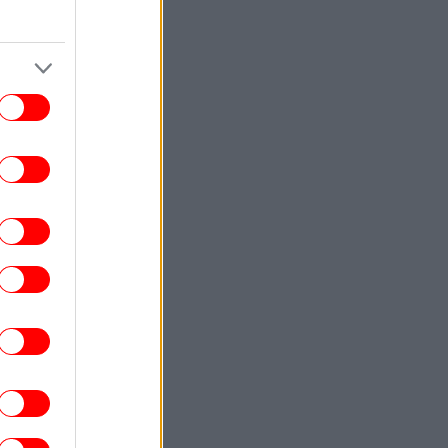
ΕΛΛΑΔΑ
10:59
Στο Α' Νεκροταφείο το μνημόσυνο της
νας Σαμαρά, έναν χρόνο από τον θάνατό
της
ΕΛΛΑΔΑ
10:53
ροχαίο στις Σέρρες: Βίντεο σοκ από τη
στιγμή της σφοδρής σύγκρουσης του
υτοκινήτου με φορτηγό -Νεκροί μητέρα
και γιος
ΣΠΟΡ
10:49
Το εντυπωσιακό σώμα... φέτες του
αμπουσέλε πριν τις προπονήσεις με τον
Παναθηναϊκό [εικόνες]
ΚΟΣΜΟΣ
10:47
Θρίλερ με σενάρια για την υγεία του
οτζτάμπα Χαμενεΐ στο Ιράν -Αναφορές
τι μπορεί να πεθάνει ανά πάσα στιγμή