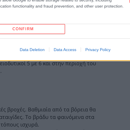
cation functionality and fraud prevention, and other user protection.
H 
 - ΔΩΔΕΚΑΝΗΣΑ
τη
CONFIRM
ις, παροδικά αυξημένες με τοπικές βροχές,
Α
βορειοανατολικού Αιγαίου σποραδικές
Κ
ίθριος.
Data Deletion
Data Access
Privacy Policy
α
ανατολικοί 5 με 6 και βαθμιαία από το βράδυ
ειοδυτικοί 5 με 6 και στην περιοχή του
.
29
κές βροχές. Βαθμιαία από τα βόρεια θα
αταιγίδες. Το βράδυ τα φαινόμενα στα
 τόπους ισχυρά.