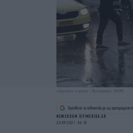
«Αγριεύει» ο καιρός / Φωτογραφία: INTIME
Πρόσθεσε το iefimerida.gr ως προτιμώμενη π
NEWSROOM IEFIMERIDA.GR
23/09/2021 06:18