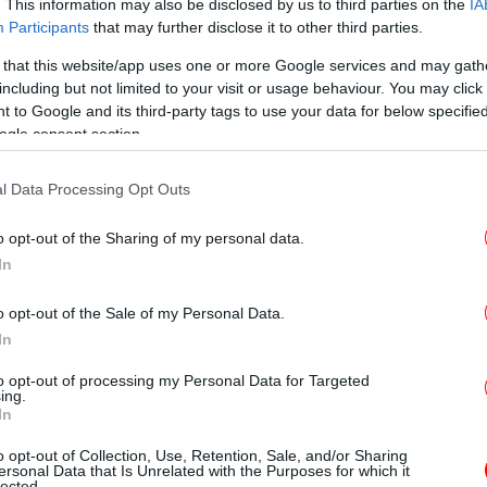
. This information may also be disclosed by us to third parties on the
IA
Participants
that may further disclose it to other third parties.
Ο
αιρού της ΕΜΥ
Τ
 that this website/app uses one or more Google services and may gath
including but not limited to your visit or usage behaviour. You may click 
 to Google and its third-party tags to use your data for below specifi
ogle consent section.
Ηλε
Έλ
ά αυξημένες, με τοπικές βροχές, και στην
l Data Processing Opt Outs
α και βαθμιαία στη Θράκη σποραδικές
ρού από το βράδυ στη δυτική Μακεδονία.
o opt-out of the Sharing of my personal data.
νσεις 4 με 5, βαθμιαία 5 με 6 και από το
In
ρακικό τοπικά 7 μποφόρ.
π
o opt-out of the Sale of my Personal Data.
In
ΥΤΙΚΗ ΣΤΕΡΕΑ, ΔΥΤΙΚΗ ΠΕΛΟΠΟΝΝΗΣΟΣ
to opt-out of processing my Personal Data for Targeted
ing.
In
κα
αροδικά αυξημένες.
o opt-out of Collection, Use, Retention, Sale, and/or Sharing
ε 6 μποφόρ.
ersonal Data that Is Unrelated with the Purposes for which it
lected.