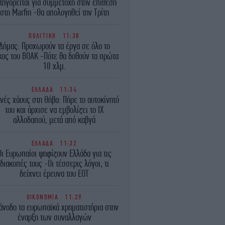
τηγορείται για συμμετοχή στην επίθεση
στη Marfin -Θα απολογηθεί την Τρίτη
ΠΟΛΙΤΙΚΗ
11:38
Δήμας: Προχωρούν τα έργα σε όλο το
κος του ΒΟΑΚ -Πότε θα δοθούν τα πρώτα
10 χλμ.
ΕΛΛΑΔΑ
11:34
νές χάους στη Θήβα: Πήρε το αυτοκίνητό
του και άρχισε να εμβολίζει το ΙΧ
αλλοδαπού, μετά από καβγά
ΕΛΛΑΔΑ
11:32
Οι Ευρωπαίοι ψηφίζουν Ελλάδα για τις
διακοπές τους -Οι τέσσερις λόγοι, τι
δείχνει έρευνα του ΕΟΤ
ΟΙΚΟΝΟΜΙΑ
11:29
άνοδο τα ευρωπαϊκά χρηματιστήρια στην
έναρξη των συναλλαγών