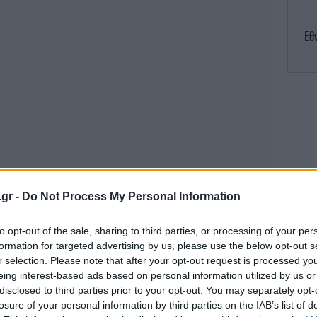
Εθ
Η
Στ
.gr -
Do Not Process My Personal Information
to opt-out of the sale, sharing to third parties, or processing of your per
formation for targeted advertising by us, please use the below opt-out s
 σε 6 μποφόρ στο Ιόνιο και τοπικά 7
r selection. Please note that after your opt-out request is processed y
ΠΑ
eing interest-based ads based on personal information utilized by us or
disclosed to third parties prior to your opt-out. You may separately opt-
losure of your personal information by third parties on the IAB’s list of
αισθητή πτώση στα κεντρικά και τα βόρεια.