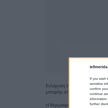
iefimerida
If you wish 
sensitive in
Ενίσχυση των βόρειων ανέμων,
confirm you
μποφόρ στο Αιγαίο.
continue se
information 
further disc
Η θερμοκρασία θα σημειώσει 