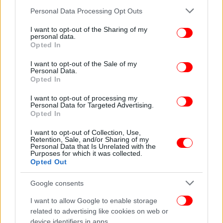
και από μεσημέρι μεταβλητές με την ίδια ένταση.
Please note that this website/app uses one or more Google
Personal Data Processing Opt Outs
services and may gather and store information including but
not limited to your visit or usage behaviour. You may click to
I want to opt-out of the Sharing of my
personal data.
grant or deny consent to Google and its third-party tags to
Opted In
use your data for below specified purposes in below Google
consent section.
I want to opt-out of the Sale of my
Personal Data.
Opted In
I want to opt-out of processing my
Personal Data for Targeted Advertising.
Opted In
I want to opt-out of Collection, Use,
Retention, Sale, and/or Sharing of my
Personal Data that Is Unrelated with the
Purposes for which it was collected.
Opted Out
Θερμοκρασία: Από 23 έως 35 βαθμούς
Google consents
Κελσίου. Στα παραθαλάσσια η μέγιστη που είναι 2
I want to allow Google to enable storage
με 3 βαθμούς χαμηλότερη.
related to advertising like cookies on web or
device identifiers in apps.