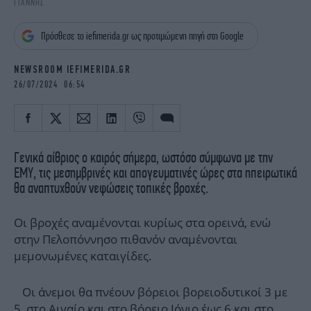
ΓΙΑΝΝΗΣ
iBOOKS
ΖΩΔΙΑ
OSCARS
THE OCEAN
Πρόσθεσε το iefimerida.gr ως προτιμώμενη πηγή στη Google
MEDIA
ELAMEFORA
NEWSROOM IEFIMERIDA.GR
NEWSLETTER
26/07/2024 06:54
Γενικά αίθριος ο καιρός σήμερα, ωστόσο σύμφωνα με την
ΕΜΥ, τις μεσημβρινές και απογευματινές ώρες στα ηπειρωτικά
θα αναπτυχθούν νεφώσεις τοπικές βροχές.
Οι βροχές αναμένονται κυρίως στα ορεινά, ενώ
στην Πελοπόννησο πιθανόν αναμένονται
μεμονωμένες καταιγίδες.
Οι άνεμοι θα πνέουν βόρειοι βορειοδυτικοί 3 με
5, στο Αιγαίο και στο βόρειο Ιόνιο έως 6 και στο