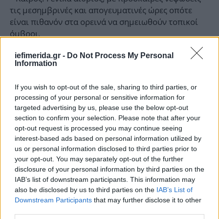
τις μεσημβρινές και απογευματινές ώρες οπότε
είναι πιθανόν στα ορεινά να σημειωθούν τοπικοί
όμβροι.
iefimerida.gr -
Do Not Process My Personal
Ανέμοι: Από βόρειες διευθύνσεις 3 με 4 μποφόρ
Information
και πρόσκαιρα τις πρωινές ώρες στα ανατολικά
βόρεια βορειοδυτικά 5 με 6 μποφόρ.
If you wish to opt-out of the sale, sharing to third parties, or
processing of your personal or sensitive information for
Θερμοκρασία: Από 20 έως 37 βαθμούς Κελσίου.
targeted advertising by us, please use the below opt-out
section to confirm your selection. Please note that after your
opt-out request is processed you may continue seeing
ΑΤΤΙΚΗ
interest-based ads based on personal information utilized by
us or personal information disclosed to third parties prior to
Καιρός: Γενικά αίθριος, με πρόσκαιρες νεφώσεις
your opt-out. You may separately opt-out of the further
τις μεσημβρινές και απογευματινές ώρες οπότε
disclosure of your personal information by third parties on the
IAB’s list of downstream participants. This information may
είναι πιθανόν να σημειωθούν τοπικοί όμβροι.
also be disclosed by us to third parties on the
IAB’s List of
Downstream Participants
that may further disclose it to other
Ανέμοι: Από βόρειες διευθύνσεις 3 με 4 μποφόρ
third parties.