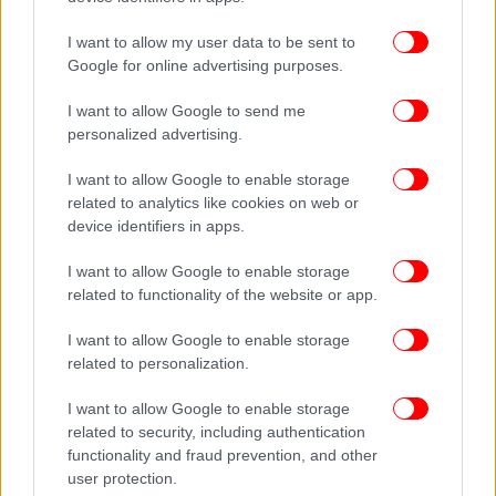
ΘΕΣΣΑΛΟΝΙΚΗ
I want to allow my user data to be sent to
Google for online advertising purposes.
Καιρός: Γενικά αίθριος
I want to allow Google to send me
Ανέμοι: Βόρειοι βορειοδυτικοί 3 με 4 πρόσκαιρα
personalized advertising.
τις πρωινές ώρες έως 5 μποφόρ.
I want to allow Google to enable storage
related to analytics like cookies on web or
Θερμοκρασία: Από 23 έως 33 βαθμούς Κελσίου.
device identifiers in apps.
I want to allow Google to enable storage
ΠΡΟΓΝΩΣΗ ΓΙΑ ΤΟ ΣΑΒΒΑΤΟ 27-07-2024
related to functionality of the website or app.
Γενικά αίθριος καιρός με λίγες πρόσκαιρες
I want to allow Google to enable storage
νεφώσεις στα βόρεια ηπειρωτικά το μεσημέρι -
related to personalization.
απόγευμα.
I want to allow Google to enable storage
related to security, including authentication
Οι άνεμοι θα πνέουν στα δυτικά μεταβλητοί
functionality and fraud prevention, and other
ασθενείς και πρόσκαιρα τις μεσημβρινές ώρες
user protection.