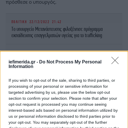
πρόσθεσε ο υπουργός.
ΠΟΛΙΤΙΚΗ
22/12/2022 21:42
Το υπουργείο Μετανάστευσης φιλοξένησε πρόγραμμα
εκπαίδευσης επαγγελματιών υγείας για το trafficking
ΤΕΧΝΟΛΟΓΙΑ
04/03/2026 14:18
Η TELEKOM στο MWC 2026: Καινοτομία με επίκεντρο το ΑΙ
iefimerida.gr -
Do Not Process My Personal
Information
If you wish to opt-out of the sale, sharing to third parties, or
Κίνδυνοι: Παραπληροφόρηση και χειραγώγηση
processing of your personal or sensitive information for
targeted advertising by us, please use the below opt-out
section to confirm your selection. Please note that after your
opt-out request is processed you may continue seeing
interest-based ads based on personal information utilized by
us or personal information disclosed to third parties prior to
your opt-out. You may separately opt-out of the further