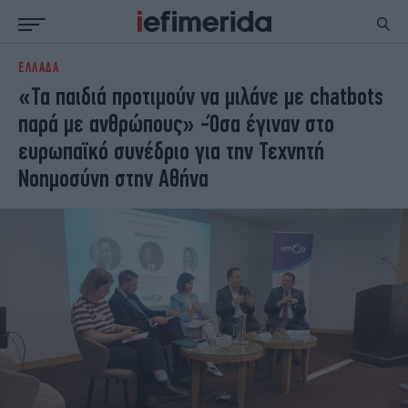
ΕΛΛΑΔΑ
ΕΙΔΗΣΕΙΣ
ΠΟΛΙΤΙΚΗ
«Τα παιδιά προτιμούν να μιλάνε με chatbots
NON PAPER
ΕΛΛΑΔΑ
παρά με ανθρώπους» -Όσα έγιναν στο
ΟΙΚΟΝΟΜΙΑ
ΚΟΣΜΟΣ
ευρωπαϊκό συνέδριο για την Τεχνητή
ΠΟΛΙΤΙΣΜΟΣ
ΠΑΝΕΛΛΗΝΙΕΣ
Νοημοσύνη στην Αθήνα
ΖΩΗ
ΣΠΟΡ
ΓΥΝΑΙΚΑ
ENGLISH EDITION
ΠΟΛΗ
STORIES
ΕΚΛΟΓΕΣ
TRAVEL
ΤΕΧΝΟΛΟΓΙΑ
ΥΓΕΙΑ
DESIGN
ΟΛΥΜΠΙΑΚΟΙ ΑΓΩΝΕΣ
EURO
GREEN
PODCAST
iAUTOKINITO
iOPINIONS
iGASTRONOMIE