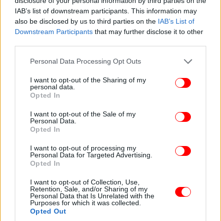
disclosure of your personal information by third parties on the
IAB’s list of downstream participants. This information may
also be disclosed by us to third parties on the
IAB’s List of
Downstream Participants
that may further disclose it to other
third parties.
Please note that this website/app uses one or more Google
Personal Data Processing Opt Outs
services and may gather and store information including but
not limited to your visit or usage behaviour. You may click to
I want to opt-out of the Sharing of my
personal data.
grant or deny consent to Google and its third-party tags to
Opted In
use your data for below specified purposes in below Google
consent section.
I want to opt-out of the Sale of my
Personal Data.
Opted In
I want to opt-out of processing my
Personal Data for Targeted Advertising.
Opted In
I want to opt-out of Collection, Use,
Retention, Sale, and/or Sharing of my
Personal Data that Is Unrelated with the
Purposes for which it was collected.
Opted Out