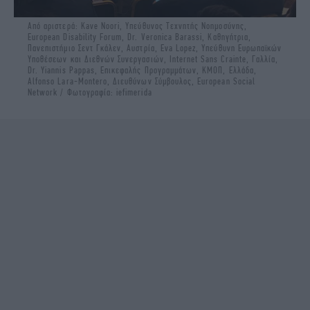
Από αριστερά: Kave Noori, Υπεύθυνος Τεχνητής Νοημοσύνης,
European Disability Forum, Dr. Veronica Barassi, Καθηγήτρια,
Πανεπιστήμιο Σεντ Γκάλεν, Αυστρία, Eva Lopez, Υπεύθυνη Ευρωπαϊκών
Υποθέσεων και Διεθνών Συνεργασιών, Internet Sans Crainte, Γαλλία,
Dr. Yiannis Pappas, Επικεφαλής Προγραμμάτων, ΚΜΟΠ, Ελλάδα,
Alfonso Lara-Montero, Διευθύνων Σύμβουλος, European Social
Network / Φωτογραφία: iefimerida