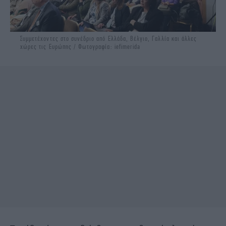
Συμμετέχοντες στο συνέδριο από Ελλάδα, Βέλγιο, Γαλλία και άλλες
χώρες τις Ευρώπης / Φωτογραφία: iefimerida