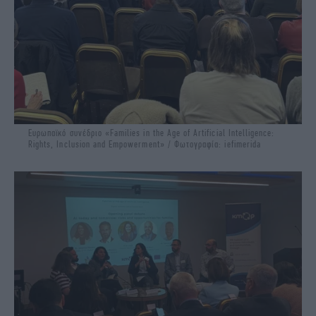
Eυρωπαϊκό συνέδριο «Families in the Age of Artificial Intelligence:
Rights, Inclusion and Empowerment» / Φωτογραφία: iefimerida