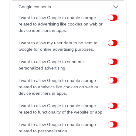
Οι σύγχρονες AI τεχνολογίες είναι σχεδιασμένες να
Google consents
πείθουν, γεγονός που εγκυμονεί κινδύνους, ιδίως
I want to allow Google to enable storage
για τα παιδιά:
related to advertising like cookies on web or
device identifiers in apps.
Deepfakes
και ψηφιακή εξαπάτηση
I want to allow my user data to be sent to
Δημιουργία ψευδαισθήσεων και
Google for online advertising purposes.
παραπληροφόρηση
Έλλειψη διαφάνειας («black box» μοντέλα)
I want to allow Google to send me
personalized advertising.
Η Αντωνία Τορρένς, γενική διευθύντρια του
I want to allow Google to enable storage
ΚΜΟΠ και πρόεδρος της COFACE Europe,
related to analytics like cookies on web or
μιλώντας στο iefimerida, τόνισε:
device identifiers in apps.
I want to allow Google to enable storage
«Η τεχνητή νοημοσύνη είναι εδώ. Θα μείνει μαζί
related to functionality of the website or app.
μας. Δεν μεταμορφώνει μόνο τις οικονομίες και
τους θεσμούς. Με έναν αθόρυβο τρόπο
I want to allow Google to enable storage
μεταμορφώνει και τη ζωή των ανθρώπων, των
related to personalization.
οικογενειών, την καθημερινότητά μας, που αλλάζει