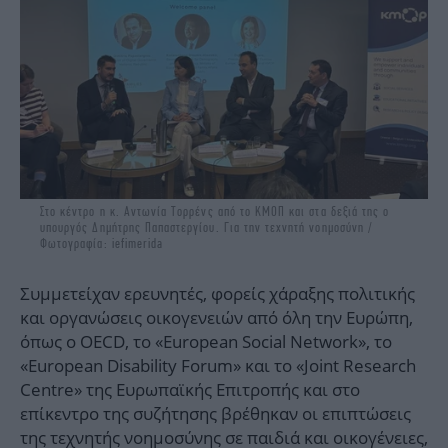
Στο κέντρο η κ. Αντωνία Τορρένς από το ΚΜΟΠ και στα δεξιά της ο
υπουργός Δημήτρης Παπαστεργίου. Για την τεχνητή νοημοσύνη /
Φωτογραφία: iefimerida
Συμμετείχαν ερευνητές, φορείς χάραξης πολιτικής
και οργανώσεις οικογενειών από όλη την Ευρώπη,
όπως ο OECD, το «European Social Network», το
«European Disability Forum» και το «Joint Research
Centre» της Ευρωπαϊκής Επιτροπής και στο
επίκεντρο της συζήτησης βρέθηκαν οι επιπτώσεις
της τεχνητής νοημοσύνης σε παιδιά και οικογένειες,