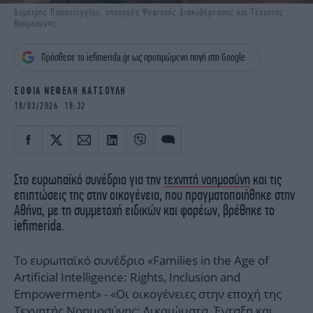
iBOOKS
ΖΩΔΙΑ
Δημήτρης Παπαστεργίου, υπουργός Ψηφιακής Διακυβέρνησης και Τεχνητής
Νοημοσύνης
OSCARS
THE OCEAN
MEDIA
ELAMEFORA
Πρόσθεσε το iefimerida.gr ως προτιμώμενη πηγή στη Google
NEWSLETTER
ΣΟΦΙΑ ΝΕΦΕΛΗ ΚΑΤΣΟΥΛΗ
18/03/2026 18:32
Στο ευρωπαϊκό συνέδριο για την
τεχνητή νοημοσύνη
και τις
επιπτώσεις της στην οικογένεια, που πραγματοποιήθηκε στην
Αθήνα, με τη συμμετοχή ειδικών και φορέων, βρέθηκε το
iefimerida.
To ευρωπαϊκό συνέδριο «Families in the Age of
Artificial Intelligence: Rights, Inclusion and
Empowerment» - «Οι οικογένειες στην εποχή της
Τεχνητής Νοημοσύνης: Δικαιώματα, Ένταξη και