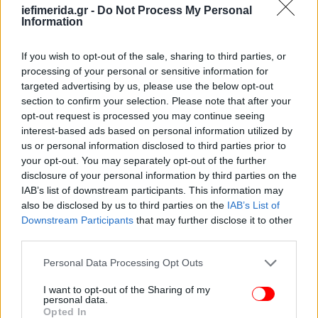
ετών ή ανήκουν σε ευπαθείς ομάδες».
iefimerida.gr -
Do Not Process My Personal
Information
Συμπλήρωσε μάλιστα ότι «ξεκίνησαν και
οι
If you wish to opt-out of the sale, sharing to third parties, or
εμβολιασμοί των καθηγητών και των μαθητών άνω
processing of your personal or sensitive information for
των 16 ετών στα Ειδικά Σχολεία
. Όσοι δήλωσαν ότι
targeted advertising by us, please use the below opt-out
επιθυμούν να εμβολιαστούν, μπορούν να μπουν
section to confirm your selection. Please note that after your
στην πλατφόρμα και να κλείσουν ραντεβού για τον
opt-out request is processed you may continue seeing
εμβολιασμό τους».
interest-based ads based on personal information utilized by
us or personal information disclosed to third parties prior to
your opt-out. You may separately opt-out of the further
Τέλος, αναφορικά με τα voucher των 200 ευρώ για
disclosure of your personal information by third parties on the
laptop και υπολογιστές, ο κ. Γεωργαντάς είπε ότι
IAB’s list of downstream participants. This information may
πολύ άμεσα, εντός των ημερών θα ξεκινήσει η
also be disclosed by us to third parties on the
IAB’s List of
λειτουργία της πλατφόρμας για τις αιτήσεις και θα
Downstream Participants
that may further disclose it to other
γίνει η καταβολή των ποσών στους δικαιούχους,
third parties.
καθώς το θέμα αποτελεί προτεραιότητα για την
Please note that this website/app uses one or more Google
Personal Data Processing Opt Outs
Κυβέρνηση.
services and may gather and store information including but
not limited to your visit or usage behaviour. You may click to
I want to opt-out of the Sharing of my
personal data.
grant or deny consent to Google and its third-party tags to
Opted In