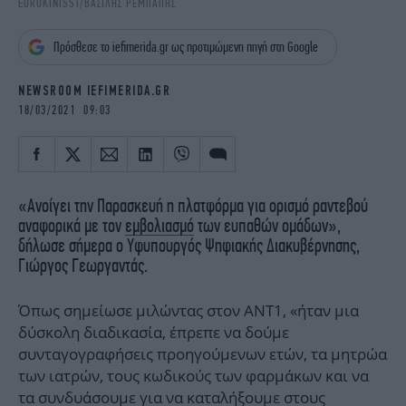
EUROKINISSI/ΒΑΣΙΛΗΣ ΡΕΜΠΑΠΗΣ
iBOOKS
ΖΩΔΙΑ
OSCARS
THE OCEAN
Πρόσθεσε το iefimerida.gr ως προτιμώμενη πηγή στη Google
MEDIA
ELAMEFORA
NEWSROOM IEFIMERIDA.GR
NEWSLETTER
18/03/2021 09:03
«Ανοίγει την Παρασκευή η πλατφόρμα για ορισμό ραντεβού
αναφορικά με τον
εμβολιασμό
των ευπαθών ομάδων»,
δήλωσε σήμερα ο Υφυπουργός Ψηφιακής Διακυβέρνησης,
Γιώργος Γεωργαντάς.
Όπως σημείωσε μιλώντας στον ΑΝΤ1, «ήταν μια
δύσκολη διαδικασία, έπρεπε να δούμε
συνταγογραφήσεις προηγούμενων ετών, τα μητρώα
των ιατρών, τους κωδικούς των φαρμάκων και να
τα συνδυάσουμε για να καταλήξουμε στους