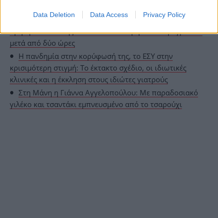
-Ερχονται δύο αλλαγές
Data Deletion
Data Access
Privacy Policy
Μάχη να κρατηθεί στη ζωή το παιδί 2,5 ετών στην
Κρήτη– Διασώστης του ΕΚΑΒ επανέφερε τον σφυγμό του
μετά από δύο ώρες
Η πανδημία στην κορύφωσή της, το ΕΣΥ στην
κρισιμότερη στιγμή: Το έκτακτο σχέδιο, οι ιδιωτικές
κλινικές και η έκκληση στους ιδιώτες γιατρούς
Στη Μάνη η Γιάννα Αγγελοπούλου: Με παραδοσιακό
γιλέκο και τσαντάκι εμπνευσμένο από το τσαρούχι