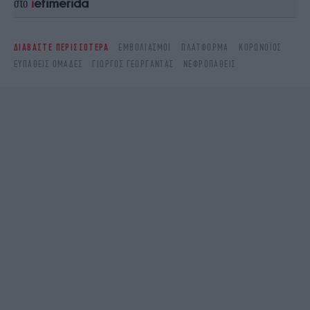
στο
ΔΙΑΒΑΣΤΕ ΠΕΡΙΣΣΟΤΕΡΑ
ΕΜΒΟΛΙΑΣΜΟΊ
ΠΛΑΤΦΌΡΜΑ
ΚΟΡΩΝΟΪΌΣ
ΕΥΠΑΘΕΊΣ ΟΜΆΔΕΣ
ΓΙΏΡΓΟΣ ΓΕΩΡΓΑΝΤΆΣ
ΝΕΦΡΟΠΑΘΕΊΣ