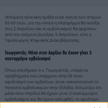
«Επόμενη ηλικιακή ομάδα είναι εκείνη των ατόμων
65-69 ετών, για την οποία η πλατφόρμα θα ανοίξει
στις 2 Απριλίου και οι εμβολιασμοί θα αρχίσουν
από την επόμενη Δευτέρα, 5 Απριλίου», είπε ο
Υφυπουργός Ψηφιακής Διακυβέρνησης.
Γεωργαντάς: Μέσα στον Απρίλιο θα έχουν γίνει 3
εκατομμύρια εμβολιασμοί
Όπως επεσήμανε ο κ. Γεωργαντάς, «παρά τα
προβλήματα που υπάρχουν στην ΕΕ στον
εφοδιασμό των εμβολίων, είναι ικανοποιητικό το
ποσοστό εμβολιασμών στην Ελλάδα. Εκτιμούμε ότι
μέσα στον Απρίλιο θα έχουν γίνει 3 εκατομμύρια
εμβολιασμοί και θα έχουν καλυφθεί, το αργότερο
έως τα μέσα Μαΐου, όλοι όσοι είναι άνω των 60