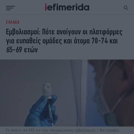
ΕΛΛΑΔΑ
ΕΙΔΗΣΕΙΣ
ΠΟΛΙΤΙΚΗ
Εμβολιασμοί: Πότε ανοίγουν οι πλατφόρμες
NON PAPER
ΕΛΛΑΔΑ
για ευπαθείς ομάδες και άτομα 70-74 και
ΟΙΚΟΝΟΜΙΑ
ΚΟΣΜΟΣ
65-69 ετών
ΠΟΛΙΤΙΣΜΟΣ
ΠΑΝΕΛΛΗΝΙΕΣ
ΖΩΗ
ΣΠΟΡ
ΓΥΝΑΙΚΑ
ENGLISH EDITION
ΠΟΛΗ
STORIES
ΕΚΛΟΓΕΣ
TRAVEL
ΤΕΧΝΟΛΟΓΙΑ
ΥΓΕΙΑ
DESIGN
ΟΛΥΜΠΙΑΚΟΙ ΑΓΩΝΕΣ
EURO
GREEN
PODCAST
iAUTOKINITO
iOPINIONS
iGASTRONOMIE
Το σχόλιο του ΚΚΕ για τους υποχρεωτικούς εμβολιασμούς / Φωτογραφία: