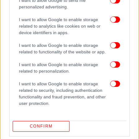
I want to allow Google to send me
personalized advertising.
I want to allow Google to enable storage
related to analytics like cookies on web or
device identifiers in apps.
I want to allow Google to enable storage
related to functionality of the website or app.
ΚΟΣΜΟΣ
18/03/2021 07:04
Αποφασίζει ο ΕΜΑ για το εμβόλιο της AstraZeneca -Ο ΠΟΥ
I want to allow Google to enable storage
συστήνει συνέχιση εμβολιασμών
related to personalization.
I want to allow Google to enable storage
related to security, including authentication
ΕΛΛΑΔΑ
18/03/2021 07:56
functionality and fraud prevention, and other
Δερμιτζάκης: Ανοίξτε τα πάντα, όλες τις δραστηριότητες σε
user protection.
εξωτερικούς χώρους
ΟΛΕΣ ΟΙ ΕΙΔΗΣΕΙΣ
CONFIRM
Προς χαλάρωση τα μέτρα από το Σαββατοκύριακο