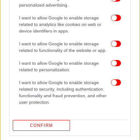
personalized advertising.
I want to allow Google to enable storage
related to analytics like cookies on web or
device identifiers in apps.
I want to allow Google to enable storage
Είναι η δεύτερη φορά που επισκέπτεται η κυρία
related to functionality of the website or app.
Αγγελοπούλου
τη Μάνη. Την Τετάρτη, στην
I want to allow Google to enable storage
Αρεόπολη, οι εκδηλώσεις ήταν λιτές, με τήρηση
related to personalization.
όλων των υγειονομικών μέτρων. Οι επίσημοι,
μεταξύ των οποίων ο τέως υπουργός Εσωτερικών
I want to allow Google to enable storage
και ο δήμαρχος της
Τάκης Θεοδωρικάκος
related to security, including authentication
περιοχής Πέτρος Ανδρεάκος, παρακολούθησαν την
functionality and fraud prevention, and other
επίσημη δοξολογία στον Ιερό Ναό των
user protection.
Παμμεγίστων Ταξιαρχών, στην οποία χοροστάτησε
ο Σεβασμιώτατος Μητροπολίτης Μάνης κ.
Χρυσόστομος Γ'. Στη συνέχεια μετέβησαν στην
CONFIRM
Πλατεία των Αθανάτων, όπου ετελέστη
Επιμνημόσυνη Δέηση στο Ηρώο της ιστορικής