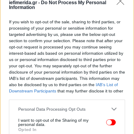
iefimerida.gr -
Do Not Process My Personal
πολιτισμού, ο οποίος πρέπει να έρθει στο
Information
προσκήνιο και να αποτελέσει πηγή έμπνευσης για
τους νεότερους τεχνίτες.
If you wish to opt-out of the sale, sharing to third parties, or
processing of your personal or sensitive information for
targeted advertising by us, please use the below opt-out
section to confirm your selection. Please note that after your
opt-out request is processed you may continue seeing
interest-based ads based on personal information utilized by
us or personal information disclosed to third parties prior to
your opt-out. You may separately opt-out of the further
disclosure of your personal information by third parties on the
IAB’s list of downstream participants. This information may
also be disclosed by us to third parties on the
IAB’s List of
Downstream Participants
that may further disclose it to other
third parties.
Please note that this website/app uses one or more Google
Personal Data Processing Opt Outs
services and may gather and store information including but
not limited to your visit or usage behaviour. You may click to
I want to opt-out of the Sharing of my
personal data.
grant or deny consent to Google and its third-party tags to
Opted In
use your data for below specified purposes in below Google