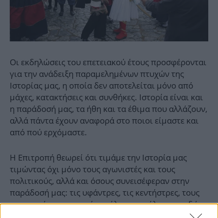
Οι εκδηλώσεις του επετειακού έτους προσφέρονται
για την ανάδειξη παραμελημένων πτυχών της
Ιστορίας μας, η οποία δεν αποτελείται μόνο από
μάχες, κατακτήσεις και συνθήκες. Ιστορία είναι και
η παράδοσή μας, τα ήθη και τα έθιμα που αλλάζουν,
αλλά πάντα έχουν αναφορά στο ποιοι είμαστε και
από πού ερχόμαστε.
Η Επιτροπή θεωρεί ότι τιμάμε την Ιστορία μας
τιμώντας όχι μόνο τους αγωνιστές και τους
πολιτικούς, αλλά και όσους συνεισέφεραν στην
παράδοσή μας: τις υφάντρες, τις κεντήστρες, τους
μουσικούς, τους τεχνίτες, όλους και όλες που εδώ
και πολλές γενιές σώρευσαν τον πλούτο του λαϊκού