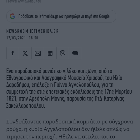
Γιάννα Αγγελοπούλου
iBOOKS
ΖΩΔΙΑ
OSCARS
THE OCEAN
Πρόσθεσε το iefimerida.gr ως προτιμώμενη πηγή στη Google
MEDIA
ELAMEFORA
NEWSROOM IEFIMERIDA.GR
NEWSLETTER
17/03/2021 18:50
Ενα παραδοσιακό μανιάτικο γιλέκο και ζώνη, από το
Εθνογραφικό και Λαογραφικό Μουσείο Χρισσού, του Ηλία
Δαραδήμου, επέλεξε η
Γιάννα Αγγελοπούλου
, για τη
συμμετοχή της στις επετειακές εκδηλώσεις της 17ης Μαρτίου
1821, στην Αρεόπολη Μάνης, παρουσία της ΠτΔ
Κατερίνας
Σακελλαροπούλου.
Συνδυάζοντας παραδοσιακά κομμάτια με σύγχρονα
ρούχα, η κυρία Αγγελοπούλου δεν ήθελε απλώς να
τιμήσει την περιοχή. Ηθελε να στείλει και το