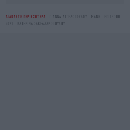
ΔΙΑΒΑΣΤΕ ΠΕΡΙΣΣΟΤΕΡΑ
ΓΙΆΝΝΑ ΑΓΓΕΛΟΠΟΎΛΟΥ
ΜΆΝΗ
ΕΠΙΤΡΟΠΉ
2021
ΚΑΤΕΡΊΝΑ ΣΑΚΕΛΛΑΡΟΠΟΎΛΟΥ