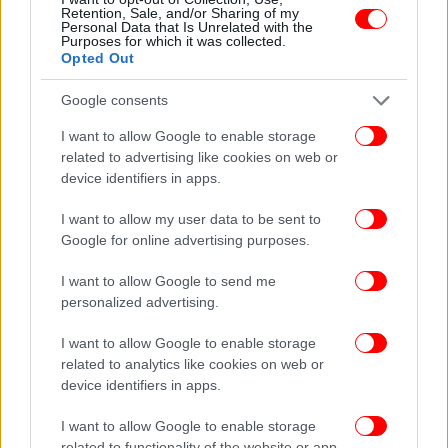
Retention, Sale, and/or Sharing of my
Ακολουθήστε το
στο Google News
και μάθετε
Personal Data that Is Unrelated with the
Purposes for which it was collected.
πρώτοι όλες τις ειδήσεις
Opted Out
Δείτε όλες τις τελευταίες
Ειδήσεις
από την Ελλάδα και τον Κόσμο,
Google consents
στο
I want to allow Google to enable storage
related to advertising like cookies on web or
device identifiers in apps.
ΔΙΑΒΑΣΤΕ ΠΕΡΙΣΣΟΤΕΡΑ
ΠΥΡΟΒΟΛΙΣΜΟΊ
ΛΈΣΒΟΣ
ΜΥΤΗΛΊΝΗ
ΠΟΙΝΉ
ΦΥΛΆΚΙΣΗΣ
I want to allow my user data to be sent to
Google for online advertising purposes.
I want to allow Google to send me
personalized advertising.
I want to allow Google to enable storage
related to analytics like cookies on web or
device identifiers in apps.
I want to allow Google to enable storage
related to functionality of the website or app.