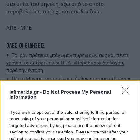
στο σπίτι του μηνυτή, έξω από το οποίο
πυροβολούσε, υπήρχε κατοικίδιο ζώο.
ΑΠΕ - ΜΠΕ
ΟΛΕΣ ΟΙ ΕΙΔΗΣΕΙΣ
Το Ιράν πρότεινε «πάγωμα» πυρηνικών έως και πέντε
χρόνια, το απέρριψαν οι ΗΠΑ -«Παράθυρο» διαλόγου,
παρά την ένταση
Πέτερ Μάγιαρ, ποιος είναι ο άνθρωπος που εκθρόνισε
τον Όρμπαν από την εξουσία, μετά από 16 χρόνια
iefimerida.gr -
Do Not Process My Personal
Χριστός Ανέστη από το Χόλιγουντ: Το ελληνικό Πάσχα
Information
της Νία Βαρντάλος παρέα με τον Τομ Χανκς και φίλους
If you wish to opt-out of the sale, sharing to third parties, or
processing of your personal or sensitive information for
targeted advertising by us, please use the below opt-out
section to confirm your selection. Please note that after your
opt-out request is processed you may continue seeing