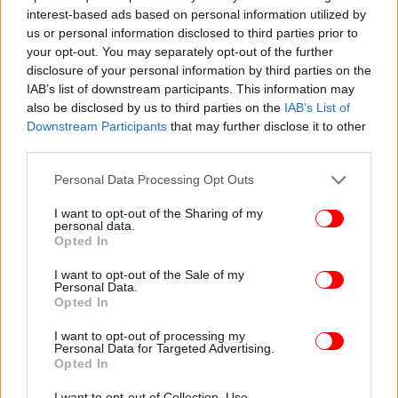
interest-based ads based on personal information utilized by
us or personal information disclosed to third parties prior to
your opt-out. You may separately opt-out of the further
disclosure of your personal information by third parties on the
IAB’s list of downstream participants. This information may
also be disclosed by us to third parties on the
IAB’s List of
Downstream Participants
that may further disclose it to other
third parties.
Please note that this website/app uses one or more Google
Personal Data Processing Opt Outs
services and may gather and store information including but
not limited to your visit or usage behaviour. You may click to
I want to opt-out of the Sharing of my
personal data.
grant or deny consent to Google and its third-party tags to
Opted In
use your data for below specified purposes in below Google
consent section.
I want to opt-out of the Sale of my
Personal Data.
Opted In
I want to opt-out of processing my
ΠΕΡΙΣΣΟΤΕΡΑ ΒΙΝΤΕΟ
Personal Data for Targeted Advertising.
Opted In
I want to opt-out of Collection, Use,