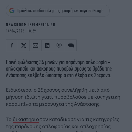
iBOOKS
ΖΩΔΙΑ
Πρόσθεσε το iefimerida.gr ως προτιμώμενη πηγή στη Google
OSCARS
THE OCEAN
MEDIA
ELAMEFORA
NEWSROOM IEFIMERIDA.GR
14/04/2026 10:29
NEWSLETTER
Ποινή φυλάκισης 34 μηνών για παράνομη οπλοφορία -
οπλοχρησία και άσκοπους πυροβολισμούς το βράδυ της
Ανάστασης επέβαλε δικαστήριο στη
Λέσβο
σε 25χρονο.
Ειδικότερα, ο 25χρονος συνελήφθη μετά από
μήνυση ιδιώτη γιατί
πυροβολούσε
με κυνηγετική
καραμπίνα τα μεσάνυχτα της Ανάστασης.
Το
δικαστήριο
τον καταδίκασε για τις κατηγορίες
της παράνομης οπλοφορίας και οπλοχρησίας,