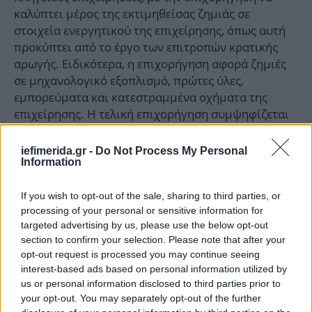
καλύπτει μέρος της εκτιμηθείσας ζημιάς σε
στοιχεία ενεργητικού της επιχείρησης, όπως αυτή
προκύπτει από το έργο των επιτροπών κρατικής
αρωγής. Ειδικότερα, η επιχορήγηση αφορά ζημιές
σε μηχανολογικό εξοπλισμό, πρώτες ύλες,
εμπορεύματα και κατεστραμμένα οχήματα της
επιχείρησης. Η τελική επιχορήγηση συμψηφίζεται
με τη χορηγηθείσα πρώτη αρωγή και προκαταβολή,
ενώ στο ίδιο πλαίσιο εντάσσονται και οι αγροτικές
iefimerida.gr -
Do Not Process My Personal
Information
εκμεταλλεύσεις. Σε ένα πλαίσιο συνεργασίας και
συντονισμού που ξεκίνησε άμεσα με τις
Περιφέρειες, οι οποίες συστήνουν τις επιτροπές
If you wish to opt-out of the sale, sharing to third parties, or
processing of your personal or sensitive information for
κρατικής αρωγής, προωθείται η διαδικασία
targeted advertising by us, please use the below opt-out
εκτίμησης των ζημιών στις επιχειρήσεις και στις
section to confirm your selection. Please note that after your
αγροτικές εκμεταλλεύσεις, ώστε -αφού
opt-out request is processed you may continue seeing
ολοκληρωθεί η εκτιμητική διαδικασία- να
interest-based ads based on personal information utilized by
χορηγηθεί και το τελικό ποσό της επιχορήγησης,
us or personal information disclosed to third parties prior to
λαμβάνοντας υπόψη όλα τα σχετικά δεδομένα.
your opt-out. You may separately opt-out of the further