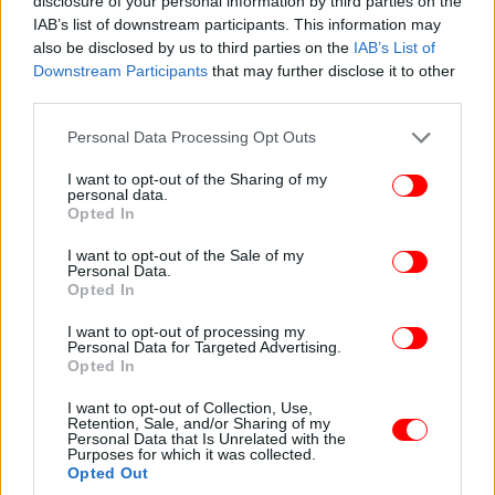
Τέλος, όσον αφορά τις αγροτικές εκμεταλλεύσεις,
disclosure of your personal information by third parties on the
IAB’s list of downstream participants. This information may
και εφόσον κριθεί απαραίτητο, θα ενεργοποιηθεί το
also be disclosed by us to third parties on the
IAB’s List of
σχήμα επιχορήγησης επί των φυτικών μέσων
Downstream Participants
that may further disclose it to other
παραγωγής από την κρατική αρωγή, σε ένα πλαίσιο
third parties.
συνεργασίας με τα συναρμόδια υπουργεία και τον
Please note that this website/app uses one or more Google
ΕΛΓΑ.
Personal Data Processing Opt Outs
services and may gather and store information including but
not limited to your visit or usage behaviour. You may click to
I want to opt-out of the Sharing of my
7. Αποζημιώσεις για τις πρώτες ανάγκες των
personal data.
grant or deny consent to Google and its third-party tags to
Opted In
νοικοκυριών και για οικοσκευή
use your data for below specified purposes in below Google
consent section.
I want to opt-out of the Sale of my
Personal Data.
Opted In
I want to opt-out of processing my
Personal Data for Targeted Advertising.
Opted In
I want to opt-out of Collection, Use,
Retention, Sale, and/or Sharing of my
Personal Data that Is Unrelated with the
Purposes for which it was collected.
Opted Out