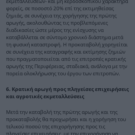
εκμεταλλεύσεων- και μη κερδοσκοπικού χαρακτήρα
φορείς, σε ποσοστό 20% επί της εκτιμηθείσας
ζημιάς, σε συνέχεια της χορήγησης της πρώτης
αρωγής, ακολουθώντας τις προβλεπόμενες
διαδικασίες ώστε μέρος της ενίσχυσης να
καταβάλλεται σε σύντομο χρονικό διάστημα μετά
τη φυσική καταστροφή. Η προκαταβολή χορηγείται
σε συνέχεια της καταγραφής και εκτίμησης ζημιών
που πραγματοποιείται από τις επιτροπές κρατικής
αρωγής της Περιφέρειας, σταδιακά, ανάλογα με την
πορεία ολοκλήρωσης του έργου των επιτροπών.
6. Κρατική αρωγή προς πληγείσες επιχειρήσεις
και αγροτικές εκμεταλλεύσεις
Μετά την καταβολή της πρώτης αρωγής και της
προκαταβολής θα προχωρήσει και η χορήγηση του
τελικού ποσού της επιχορήγησης προς τις
πληγείσες επιχειρήσεις, με την επιχορήγηση να