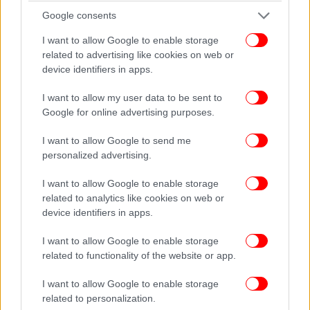
Google consents
I want to allow Google to enable storage
related to advertising like cookies on web or
device identifiers in apps.
Στα πληγέντα από την πυρκαγιά νοικοκυριά θα
καταβληθούν, σε συνεργασία με τους δήμους,
I want to allow my user data to be sent to
χρηματικά ποσά ενισχύσεων, ανάλογα με την
Google for online advertising purposes.
καταγραφή των ζημιών. Συγκεκριμένα,
I want to allow Google to send me
προβλέπεται η καταβολή αποζημιώσεων προς τα
personalized advertising.
νοικοκυριά που επλήγησαν, ως εξής: Α. Οικονομική
ενίσχυση, ποσού 600 ευρώ, σε κάθε νοικοκυριό που
I want to allow Google to enable storage
έχει πληγεί η κύρια κατοικία του, για την κάλυψη
related to analytics like cookies on web or
των πρώτων αναγκών του, προσαυξημένο ανάλογα
device identifiers in apps.
για πολύτεκνες οικογένειες και άτομα με ειδικές
I want to allow Google to enable storage
ανάγκες. Β. Οικονομική ενίσχυση ποσού μέχρι
related to functionality of the website or app.
6.000 ευρώ ανά νοικοκυριό για την επισκευή ή την
αντικατάσταση οικοσκευής της κύριας πληγείσας
I want to allow Google to enable storage
κατοικίας, ενώ η εν λόγω ενίσχυση περιορίζεται στο
related to personalization.