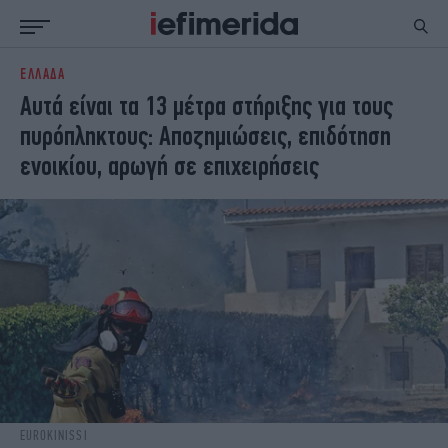
ΕΛΛΑΔΑ
ΕΙΔΗΣΕΙΣ
ΠΟΛΙΤΙΚΗ
Αυτά είναι τα 13 μέτρα στήριξης για τους
NON PAPER
ΕΛΛΑΔΑ
πυρόπληκτους: Αποζημιώσεις, επιδότηση
ΟΙΚΟΝΟΜΙΑ
ΚΟΣΜΟΣ
ενοικίου, αρωγή σε επιχειρήσεις
ΠΟΛΙΤΙΣΜΟΣ
ΠΑΝΕΛΛΗΝΙΕΣ
ΖΩΗ
ΣΠΟΡ
ΓΥΝΑΙΚΑ
ENGLISH EDITION
ΠΟΛΗ
STORIES
ΕΚΛΟΓΕΣ
TRAVEL
ΤΕΧΝΟΛΟΓΙΑ
ΥΓΕΙΑ
DESIGN
ΟΛΥΜΠΙΑΚΟΙ ΑΓΩΝΕΣ
EURO
GREEN
PODCAST
iAUTOKINITO
iOPINIONS
iGASTRONOMIE
EUROKINISSI