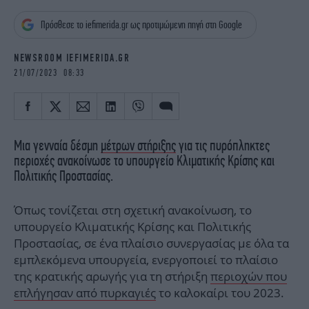
iBOOKS
ΖΩΔΙΑ
Πρόσθεσε το iefimerida.gr ως προτιμώμενη πηγή στη Google
OSCARS
THE OCEAN
MEDIA
ELAMEFORA
NEWSROOM IEFIMERIDA.GR
21/07/2023 08:33
NEWSLETTER
Μια γενναία δέσμη
μέτρων στήριξης
για τις πυρόπληκτες
περιοχές ανακοίνωσε το υπουργείο Κλιματικής Κρίσης και
Πολιτικής Προστασίας.
Όπως τονίζεται στη σχετική ανακοίνωση, το
υπουργείο Κλιματικής Κρίσης και Πολιτικής
Προστασίας, σε ένα πλαίσιο συνεργασίας με όλα τα
εμπλεκόμενα υπουργεία, ενεργοποιεί το πλαίσιο
της κρατικής αρωγής για τη στήριξη
περιοχών που
επλήγησαν από πυρκαγιές
το καλοκαίρι του 2023.