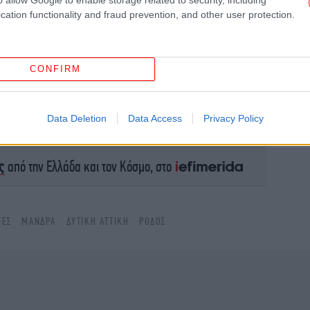
cation functionality and fraud prevention, and other user protection.
φο
CONFIRM
Data Deletion
Data Access
Privacy Policy
το Google News
και μάθετε πρώτοι όλες τις ειδήσεις
φα
ς
από την Ελλάδα και τον Κόσμο, στο
έρ
ΓΕΣ
ΜΆΝΔΡΑ
ΔΥΤΙΚΉ ΑΤΤΙΚΉ
ΡΌΔΟΣ
Η
τ
Λ