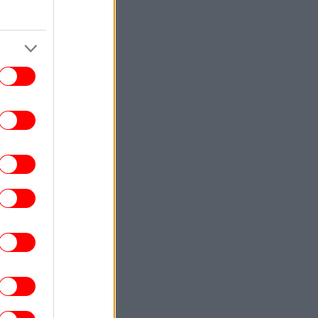
 υψηλό τριετίας οι τιμές των τροφίμων
παγκοσμίως -«Εκρηκτικό κοκτέιλ»
παραγόντων φέρνει νέο κύμα
ανατιμήσεων, λέει ο ΟΗΕ
ΓΥΝΑΙΚΑ
21:00
Τη βλέπεις σε ένα Σαββατοκύριακο: Η
ιρά των 8 επεισοδίων με το φινάλε που
ανατρέπει τα πάντα
ΚΟΣΜΟΣ
20:55
TikTok: Από λάθος χειρισμό δεν
αφαιρέθηκε αμέσως το live του Πέρεζ
λτον με περιεχόμενο αυτοτραυματισμού
ΠΟΛΙΤΙΣΜΟΣ
20:53
arner Bros. επιβεβαιώνει: Ο Τζιμ Κάρεϊ
 πρωταγωνιστήσει σε κινηματογραφική
μεταφορά αγαπημένης σειράς
επιστημονικής φαντασίας