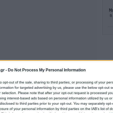
Mε
η
«
θε
.gr -
Do Not Process My Personal Information
to opt-out of the sale, sharing to third parties, or processing of your per
formation for targeted advertising by us, please use the below opt-out s
r selection. Please note that after your opt-out request is processed y
eing interest-based ads based on personal information utilized by us or
disclosed to third parties prior to your opt-out. You may separately opt-
ρεψε και πάλι ο εφιάλτης στη Δυτική Αττική,
νό
losure of your personal information by third parties on the IAB’s list of
ση που βγήκε γρήγορα εκτός ελέγχου και