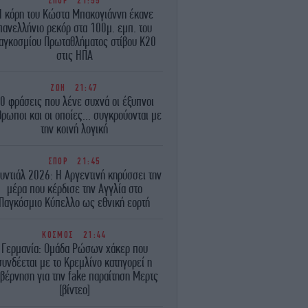
ΣΠΟΡ
21:55
Η κόρη του Κώστα Μπακογιάννη έκανε
πανελλήνιο ρεκόρ στα 100μ. εμπ. του
αγκοσμίου Πρωταθλήματος στίβου Κ20
στις ΗΠΑ
ΖΩΗ
21:47
0 φράσεις που λένε συχνά οι έξυπνοι
ρωποι και οι οποίες... συγκρούονται με
την κοινή λογική
ΣΠΟΡ
21:45
υντιάλ 2026: Η Αργεντινή κηρύσσει την
μέρα που κέρδισε την Αγγλία στο
Παγκόσμιο Κύπελλο ως εθνική εορτή
ΚΟΣΜΟΣ
21:44
Γερμανία: Ομάδα Ρώσων χάκερ που
συνδέεται με το Κρεμλίνο κατηγορεί η
βέρνηση για την fake παραίτηση Μερτς
[βίντεο]