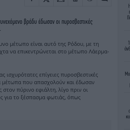
Π
 συνεχόμενο βράδυ έδωσαν οι πυροσβεστικές
.
1
δυνο μέτωπο είναι αυτό της Ρόδου, με τη
άνθ
χτα να επικεντρώνεται στο μέτωπο Λάερμα-
Μο
τας ισχυρότατες επίγειες πυροσβεστικές
ία μέτωπα που απασχολούν και έδωσαν
ς στον πύρινο εφιάλτη, λίγο πριν οι
ές για το ξέσπασμα φωτιάς, όπως
κυ