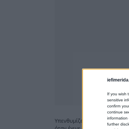
iefimerida
If you wish 
sensitive in
confirm you
continue se
information 
Υπενθυμίζεται ότι χθες επέστ
further disc
όταν έγινε μεγάλη αναζωπύρω