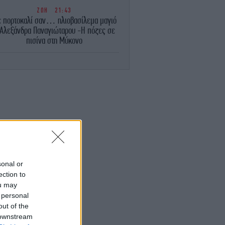
ΖΩΗ
21:43
 πορτοκαλί σαν… ηλιοβασίλεμα μαγιό
 Αλεξάνδρα Παναγιώταρου -Η πόζες σε
πισίνα στη Μύκονο
ΖΩΗ
21:43
Ο κόσμος δεν χρησιμοποιεί σωστά το
κλιματιστικό-Ρυθμίστε την ιδανική
ρμοκρασία και αφήστε το να δουλέψει»
εξηγεί ψυκτικός
ΖΩΗ
21:39
Ο Χρήστος Δάντης κάνει λόγο για
αχαριστία: «Σχεδόν κανένας δεν με
αναφέρει στους δημιουργούς του “My
sonal or
Number One”»
ection to
ou may
GASTRONOMIE
21:36
 personal
Σεφ αποκαλύπτει το μυστικό για τα πιο
out of the
στιμα καρότα: Όχι βραστά, αλλά ψητά με
 downstream
μπαχαρικά, λεμόνι και καρύδια