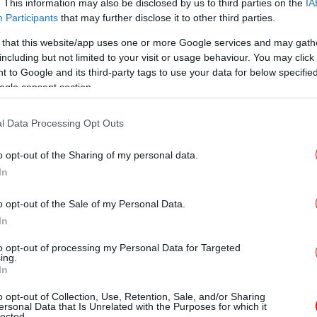
. This information may also be disclosed by us to third parties on the
IA
χή. Εκκενώθηκαν επτά οικισμοί στη Μάνδρα
Participants
that may further disclose it to other third parties.
ροσβεστικές δυνάμεις, με 22 εναέρια μέσα
Η 
 that this website/app uses one or more Google services and may gath
ής Αττικής, καταφέρουν να τη θέσουν υπό
- 
including but not limited to your visit or usage behaviour. You may click 
 to Google and its third-party tags to use your data for below specifi
ogle consent section.
τη Λακωνία, επίσης μεγάλη, τέθηκε υπό
Σφ
l Data Processing Opt Outs
δυνάμεις να μένουν εκεί όλη νύχτα και να
η κατάσβεση.
Κί
o opt-out of the Sharing of my personal data.
In
Θλ
o opt-out of the Sale of my Personal Data.
«Ά
Παρασκευή και Σαββατοκύριακο -Έως και
In
κίνδυνος για πυρκαγιές
to opt-out of processing my Personal Data for Targeted
τις αναζωπυρώσεις στη Δ. Αττική, μαίνεται η
«
ing.
In
 στη Λακωνία
ν και Χάρι -Ήθελαν να επιστρέψουν με το
o opt-out of Collection, Use, Retention, Sale, and/or Sharing
ersonal Data that Is Unrelated with the Purposes for which it
 της Ελισάβετ
lected.