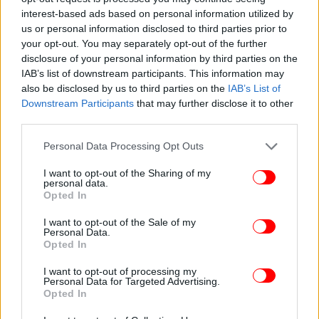
και φτάνει έως την Πεντέλη.
interest-based ads based on personal information utilized by
us or personal information disclosed to third parties prior to
your opt-out. You may separately opt-out of the further
Προβληματική είναι η κατάσταση και στο κέντρο
disclosure of your personal information by third parties on the
της πόλης, με αυξημένη κίνηση σε βασικούς
IAB’s list of downstream participants. This information may
δρόμους, όπως η Αλεξάνδρας, η Μεσογείων, η
also be disclosed by us to third parties on the
IAB’s List of
Κατεχάκη (ρεύμα από Ηλιούπολη), η Βασιλέως
Downstream Participants
that may further disclose it to other
Κωνσταντίνου, η Αχιλλέως, η Συγγρού (άνοδος), η
third parties.
Βεΐκου και η Βουλιαγμένης.
Please note that this website/app uses one or more Google
Personal Data Processing Opt Outs
services and may gather and store information including but
not limited to your visit or usage behaviour. You may click to
I want to opt-out of the Sharing of my
personal data.
grant or deny consent to Google and its third-party tags to
Opted In
use your data for below specified purposes in below Google
consent section.
I want to opt-out of the Sale of my
Personal Data.
Opted In
I want to opt-out of processing my
Personal Data for Targeted Advertising.
Opted In