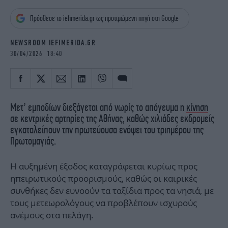
iBOOKS
ΖΩΔΙΑ
Πρόσθεσε το iefimerida.gr ως προτιμώμενη πηγή στη Google
OSCARS
THE OCEAN
MEDIA
ELAMEFORA
NEWSROOM IEFIMERIDA.GR
30/04/2026 18:40
NEWSLETTER
Μετ’ εμποδίων διεξάγεται από νωρίς το απόγευμα η
κίνηση
σε κεντρικές αρτηρίες της Αθήνας, καθώς χιλιάδες εκδρομείς
εγκαταλείπουν την πρωτεύουσα ενόψει του τριημέρου της
Πρωτομαγιάς.
Η αυξημένη έξοδος καταγράφεται κυρίως προς
ηπειρωτικούς προορισμούς, καθώς οι καιρικές
συνθήκες δεν ευνοούν τα ταξίδια προς τα νησιά, με
τους μετεωρολόγους να προβλέπουν ισχυρούς
ανέμους στα πελάγη.