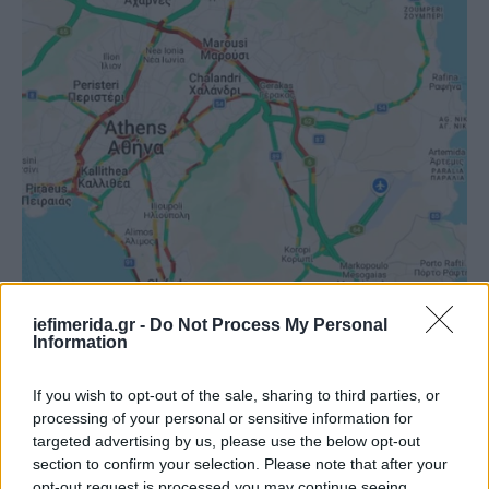
iefimerida.gr -
Do Not Process My Personal
Information
If you wish to opt-out of the sale, sharing to third parties, or
Καθυστερήσεις σημειώνονται επίσης στη Λεωφόρο
processing of your personal or sensitive information for
Αθηνών, από το Δαφνί έως τον Σκαραμαγκά, ενώ
targeted advertising by us, please use the below opt-out
στη Λεωφόρο Κηφισίας η κίνηση στο ρεύμα ανόδου
section to confirm your selection. Please note that after your
ξεκινά από τη συμβολή με τη Λεωφόρο Αλεξάνδρας
opt-out request is processed you may continue seeing