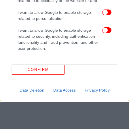
related to functionality of the website or app.
εκδρομέων αναμένεται να συνεχιστεί και τις
I want to allow Google to enable storage
επόμενες ώρες.
related to personalization.
ΟΛΕΣ ΟΙ ΕΙΔΗΣΕΙΣ
I want to allow Google to enable storage
related to security, including authentication
Μεγάλη φωτιά σε κατάστημα ανταλλακτικών
functionality and fraud prevention, and other
αυτοκινήτων στο Ίλιον, κάηκαν και διαμερίσματα [εικόνες
user protection.
& βίντεο]
Βίντεο: Καβγάς Ζωής-Δουδωνή εκτός ορίων, τον
κατηγόρησε για σύμπραξη με τη ΝΔ -«Μείζον σκάνδαλο»
CONFIRM
-«Υπηρετείτε σχέδιο»
Αστυνομικός εκτός υπηρεσίας συνέλαβε επ’ αυτοφώρω
34χρονο για απόπειρα διάρρηξης στον Κολωνό, δείτε
Data Deletion
Data Access
Privacy Policy
βίντεο