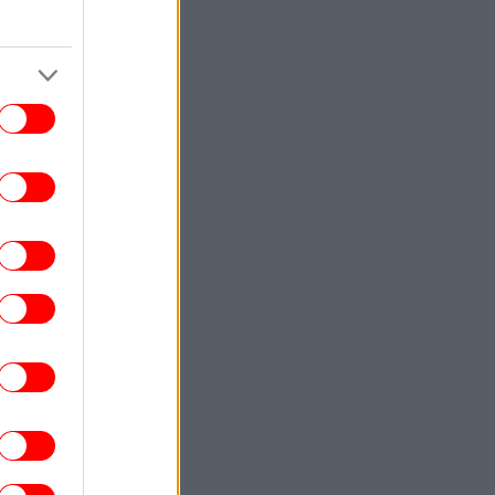
ete, Eastern Aegean Islands Placed on
Red Alert as Strong Winds, 39°C Heat
Raise Fire Risk
ΓΥΝΑΙΚΑ
09:45
ι beauty τάσεις του φθινοπώρου είναι
εντυπωσιακές και πολυτελείς -Spider
lashes, μπλε σκιές και φούξια ρουζ
ΣΠΟΡ
09:44
Η λέξη στη φανέλα του Σαλάχ που
οκάλεσε γέλια και ξεκαρδιστικά σχόλια
στην Ελλάδα
ΣΠΟΡ
09:36
άλ Μαδρίτης: Η «επανάσταση» του Ζοσέ
ουρίνιο -Οι τρεις μεγάλες αλλαγές του
Πορτογάλου στη «βασίλισσα»
ΣΠΟΡ
09:34
«Μία θεά για τον θεό» -Η κυρία Μέσι