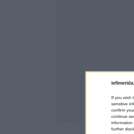
iefimerida
If you wish 
sensitive in
confirm you
continue se
information 
further disc