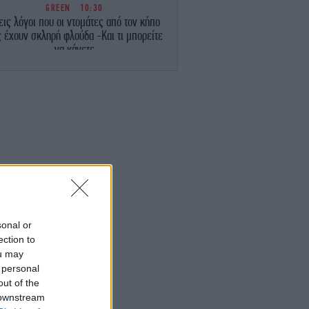
GREEN
10:30
εις λόγοι που οι ντομάτες από τον κήπο
 έχουν σκληρή φλούδα -Και τι μπορείτε
να κάνετε
STORIES
10:24
λικά ο Οδυσσέας ταξίδευε με πλοίο των
Βίκινγκ; Η επιλογή του Νόλαν και η
πραγματική μυκηναϊκή ναυπηγική
ΣΠΟΡ
10:19
ούς τους ποδοσφαιριστές τους είχες για
λαίμαχους, αλλά παίζουν ακόμα μπάλα
ΣΠΟΡ
10:11
sonal or
Νέες σκιές για τον Ινφαντίνο: Η UEFA
ection to
λήρωσε εξαψήφιο ποσό σε φερόμενη
ou may
σύντροφό του, λέει η Telegraph -Tο
 personal
αρνείται ο ίδιος
out of the
 downstream
ΖΩΗ
10:07