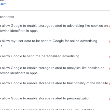
Cr
Out
consents
o allow Google to enable storage related to advertising like cookies on
Ο
evice identifiers in apps.
o allow my user data to be sent to Google for online advertising
s.
to allow Google to send me personalized advertising.
πρ
μποφόρ στο Αιγαίο και έως 6-7 μποφόρ στο
o allow Google to enable storage related to analytics like cookies on
ξεπεράσει τους 15 με 16 βαθμούς, με
evice identifiers in apps.
κού και Νοτίου Αιγαίου όπου θα φτάνει τους
Ρε
o allow Google to enable storage related to functionality of the website
Μ
o allow Google to enable storage related to personalization.
o allow Google to enable storage related to security, including