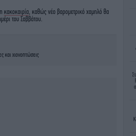
 η
κακοκαιρία
, καθώς νέο βαρομετρικό χαμηλό θα
μέρι του Σαββάτου.
ες και χιονοπτώσεις
Σ
α
Κ