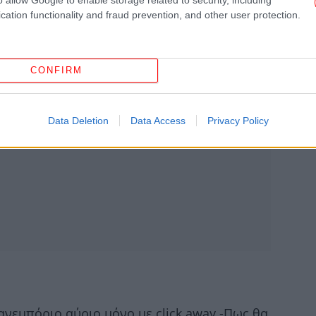
«μ
cation functionality and fraud prevention, and other user protection.
Τ
CONFIRM
πε
Data Deletion
Data Access
Privacy Policy
Λασ
ι
υ
«π
Πρ
ιανεμπόριο αύριο μόνο με click away -Πως θα