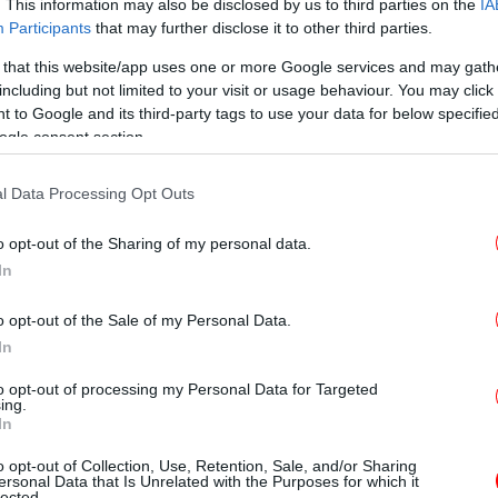
. This information may also be disclosed by us to third parties on the
IA
Η
γνωστικά δεδομένα του Εθνικού
Participants
that may further disclose it to other third parties.
χέ
eo.gr, τα κυριότερα χαρακτηριστικά της
 that this website/app uses one or more Google services and may gath
είναι οι ισχυρές κατά τόπους βροχοπτώσεις
including but not limited to your visit or usage behaviour. You may click 
ειωθούν κατά κύριο λόγο στις νησιωτικές και
 to Google and its third-party tags to use your data for below specifi
λα χιονοπτώσεις αναμένονται στα ορεινά
Fro
ogle consent section.
14
l Data Processing Opt Outs
ρουσιάζεται η πορεία τού βαρομετρικού
o opt-out of the Sharing of my personal data.
χή που αναμένεται από το μεσημέρι του
Ανα
πη
In
14 Δεκεμβρίου 2020.
π
o opt-out of the Sale of my Personal Data.
In
M
δε
to opt-out of processing my Personal Data for Targeted
ing.
In
o opt-out of Collection, Use, Retention, Sale, and/or Sharing
ersonal Data that Is Unrelated with the Purposes for which it
lected.