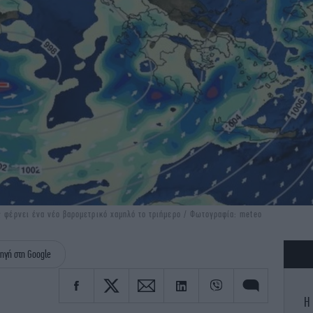
ς φέρνει ένα νέο βαρομετρικό χαμηλό το τριήμερο / Φωτογραφία: meteo
ηγή στη Google
H 