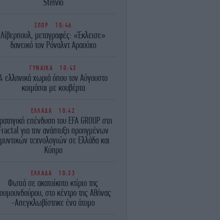
Stelvio
ΣΠΟΡ
10:46
Λίβερπουλ, μεταγραφές: «Έκλεισε»
δανεικό τον Ρόναλντ Αραούχο
ΓΥΝΑΙΚΑ
10:43
4 ελληνικά χωριά όπου τον Αύγουστο
κοιμάσαι με κουβέρτα
ΕΛΛΑΔΑ
10:42
τρατηγική επένδυση του EFA GROUP στη
Fractal για την ανάπτυξη προηγμένων
μυντικών τεχνολογιών σε Ελλάδα και
Κύπρο
ΕΛΛΑΔΑ
10:33
Φωτιά σε ακατοίκητο κτίριο της
ουμουνδούρου, στο κέντρο της Αθήνας
-Απεγκλωβίστηκε ένα άτομο