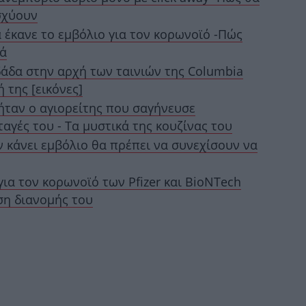
ισχύουν
 έκανε το εμβόλιο για τον κορωνοϊό -Πώς
τά
Αθ
 δάδα στην αρχή των ταινιών της Columbia
 της [εικόνες]
ήταν ο αγιορείτης που σαγήνευσε
αγές του - Τα μυστικά της κουζίνας του
ν κάνει εμβόλιο θα πρέπει να συνεχίσουν να
Πα
για τον κορωνοϊό των Pfizer και BioNTech
ση διανομής του
Νέ