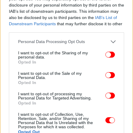
disclosure of your personal information by third parties on the
«Όχι» στην πόλωση της αντιπολίτευσης, λέει η
IAB’s list of downstream participants. This information may
κυβέρνηση -Στο επίκεντρο η ακρίβεια και επιπλέον μέτρα
also be disclosed by us to third parties on the
IAB’s List of
στήριξης
Downstream Participants
that may further disclose it to other
third parties.
Τραγωδία στο Χονγκ Κονγκ: Εμπορικό αεροσκάφος
κατέληξε στη θάλασσα μετά την προσγείωση - Δύο νεκροί
Please note that this website/app uses one or more Google
Personal Data Processing Opt Outs
[βίντεο]
services and may gather and store information including but
Πάνω από 50 δισ. ευρώ η παραοικονομία
not limited to your visit or usage behaviour. You may click to
I want to opt-out of the Sharing of my
personal data.
grant or deny consent to Google and its third-party tags to
-Μονόδρομος η ενίσχυση των ψηφιακών πληρωμών
Opted In
use your data for below specified purposes in below Google
consent section.
I want to opt-out of the Sale of my
Personal Data.
Opted In
I want to opt-out of processing my
Personal Data for Targeted Advertising.
Opted In
I want to opt-out of Collection, Use,
Retention, Sale, and/or Sharing of my
Personal Data that Is Unrelated with the
Purposes for which it was collected.
Opted Out