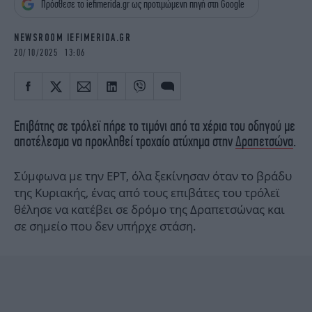
Πρόσθεσε το iefimerida.gr ως προτιμώμενη πηγή στη Google
iBOOKS
ΖΩΔΙΑ
OSCARS
THE OCEAN
NEWSROOM IEFIMERIDA.GR
MEDIA
ELAMEFORA
20/10/2025 13:06
NEWSLETTER
Επιβάτης σε τρόλεϊ πήρε το τιμόνι από τα χέρια του οδηγού με
αποτέλεσμα να προκληθεί τροχαίο ατύχημα στην
Δραπετσώνα
.
Σύμφωνα με την ΕΡΤ, όλα ξεκίνησαν όταν το βράδυ
της Κυριακής, ένας από τους επιβάτες του τρόλεϊ
θέλησε να κατέβει σε δρόμο της Δραπετσώνας και
σε σημείο που δεν υπήρχε στάση.