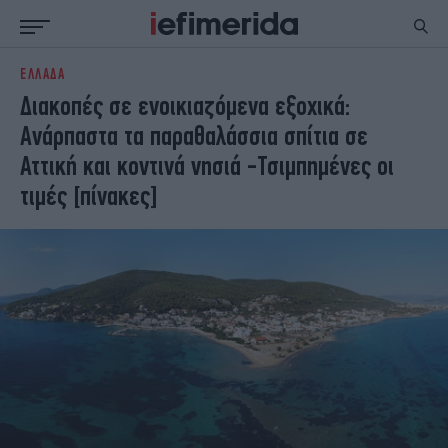
ΕΛΛΑΔΑ
ΕΙΔΗΣΕΙΣ
ΠΟΛΙΤΙΚΗ
Διακοπές σε ενοικιαζόμενα εξοχικά:
NON PAPER
ΕΛΛΑΔΑ
Ανάρπαστα τα παραθαλάσσια σπίτια σε
ΟΙΚΟΝΟΜΙΑ
ΚΟΣΜΟΣ
Αττική και κοντινά νησιά -Τσιμπημένες οι
ΠΟΛΙΤΙΣΜΟΣ
ΠΑΝΕΛΛΗΝΙΕΣ
τιμές [πίνακες]
ΖΩΗ
ΣΠΟΡ
ΓΥΝΑΙΚΑ
ENGLISH EDITION
ΠΟΛΗ
STORIES
ΕΚΛΟΓΕΣ
TRAVEL
ΤΕΧΝΟΛΟΓΙΑ
ΥΓΕΙΑ
DESIGN
ΟΛΥΜΠΙΑΚΟΙ ΑΓΩΝΕΣ
EURO
GREEN
PODCAST
iAUTOKINITO
iOPINIONS
iGASTRONOMIE