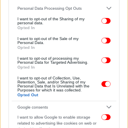
καθημερινά. Η ιστοσελίδα βραχυχρόνιων
Please note that this website/app uses one or more Google
Personal Data Processing Opt Outs
μισθώσεων «Airbnb» σε σχετική της ανακοίνωση
services and may gather and store information including but
πριν λίγο καιρό είχε αναφέρει ότι καταγράφεται
not limited to your visit or usage behaviour. You may click to
I want to opt-out of the Sharing of my
personal data.
grant or deny consent to Google and its third-party tags to
αύξηση των καταχωρήσεων σε σχέση με την προ
Opted In
use your data for below specified purposes in below Google
Covid -19 εποχή. Από τον Φεβρουάριο του 2021 και
consent section.
I want to opt-out of the Sale of my
μετά οι συνολικές καταχωρήσεις αυξήθηκαν κατά
Personal Data.
2,5% σε σχέση με τα επίπεδα προ COVID-19, ενώ
Opted In
νέες καταχωρίσεις καταλυμάτων στην Airbnb
I want to opt-out of processing my
καταγράφονται τόσο σε ορεινές όσο και σε
Personal Data for Targeted Advertising.
παράκτιες τοποθεσίες διεθνώς. Η αυξημένη ζήτηση
Opted In
έχει ως αποτέλεσμα να καταγράφεται έλλειψη
I want to opt-out of Collection, Use,
σπιτιών για βραχυχρόνια μίσθωση.
Retention, Sale, and/or Sharing of my
Personal Data that Is Unrelated with the
Purposes for which it was collected.
Η πλατφόρμα αναφέρει ότι τους επόμενους μήνες
Opted Out
αναμένεται «έκρηξη» της ζήτησης για σπίτια και
Google consents
εναλλακτικά καταλύματα και υψηλότερες κρατήσεις
αυτό το καλοκαίρι σε σύγκριση με το περυσινό. Γι’
I want to allow Google to enable storage
αυτό και σπεύδει να προειδοποιήσει ότι δεν θα έχει
related to advertising like cookies on web or