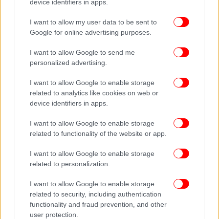
αρκετούς οικοδεσπότες για να καλύψει τη ζήτηση.
device identifiers in apps.
I want to allow my user data to be sent to
ΟΛΕΣ ΟΙ ΕΙΔΗΣΕΙΣ
Google for online advertising purposes.
Στην «απομόνωση» βάζει την Λευκορωσία η διεθνής
I want to allow Google to send me
κοινότητα -Κυρώσεις από ΕΕ, καταδίκη από Τζο Μπάιντεν
personalized advertising.
Στον ανακριτή ο δάσκαλος που συνελήφθη για
σεξουαλική παρενόχληση -Τα μηνύματα σοκ που έστελνε
I want to allow Google to enable storage
related to analytics like cookies on web or
σε ανήλικες μαθήτριές του
device identifiers in apps.
Ανατροπή στο αφορολόγητο των παιδιών -Και στους
δύο χωρισμένους γονείς η μείωση φόρου
I want to allow Google to enable storage
related to functionality of the website or app.
I want to allow Google to enable storage
related to personalization.
I want to allow Google to enable storage
related to security, including authentication
functionality and fraud prevention, and other
user protection.