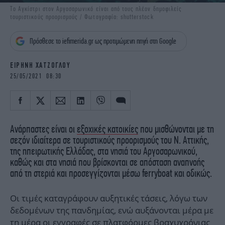
iBOOKS
ΖΩΔΙΑ
Το Αγκίστρι στον Αργοσαρωνικό είναι από τους πλέον δημοφιλείς
τουριστικούς προορισμούς / Φωτογραφία: shutterstock
OSCARS
THE OCEAN
MEDIA
ELAMEFORA
Πρόσθεσε το iefimerida.gr ως προτιμώμενη πηγή στη Google
NEWSLETTER
ΕΙΡΗΝΗ ΧΑΤΖΟΓΛΟΥ
25/05/2021 08:30
Ανάρπαστες είναι οι
εξοχικές κατοικίες
που μισθώνονται με τη
σεζόν ιδιαίτερα σε τουριστικούς προορισμούς του Ν. Αττικής,
της ηπειρωτικής Ελλάδας, στα νησιά του Αργοσαρωνικού,
καθώς και στα νησιά που βρίσκονται σε απόσταση αναπνοής
από τη στεριά και προσεγγίζονται μέσω ferryboat και οδικώς.
Οι τιμές καταγράφουν αυξητικές τάσεις, λόγω των
δεδομένων της πανδημίας, ενώ αυξάνονται μέρα με
τη μέρα οι εγγραφές σε
πλατφόρμες βραχυχρόνιας