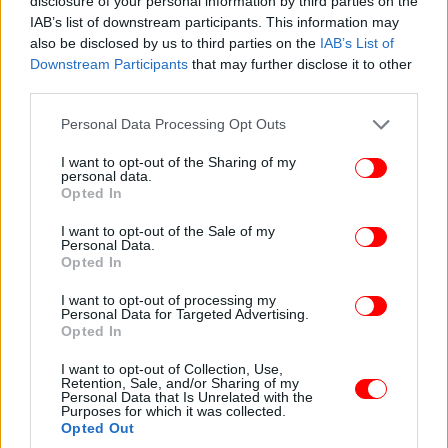
disclosure of your personal information by third parties on the
Λίγα χιόνια θα πέσουν στα ορεινά της δυτικής
IAB’s list of downstream participants. This information may
Μακεδονίας.
also be disclosed by us to third parties on the
IAB’s List of
Άνεμοι: Από νότιες διευθύνσεις 3 με 4 μποφόρ και
Downstream Participants
that may further disclose it to other
το βράδυ ανατολικοί-βορειοανατολικοί με την ίδια
third parties.
ένταση.
Please note that this website/app uses one or more Google
Personal Data Processing Opt Outs
Θερμοκρασία: Από 10 έως 19 βαθμούς Κελσίου. Στη
services and may gather and store information including but
δυτική Μακεδονία 2 με 3 βαθμούς χαμηλότερη.
not limited to your visit or usage behaviour. You may click to
I want to opt-out of the Sharing of my
personal data.
grant or deny consent to Google and its third-party tags to
Opted In
ΝΗΣΙΑ ΙΟΝΙΟΥ, ΗΠΕΙΡΟΣ, ΔΥΤΙΚΗ ΣΤΕΡΕΑ, ΔΥΤΙΚΗ
use your data for below specified purposes in below Google
consent section.
ΠΕΛΟΠΟΝΝΗΣΟΣ
I want to opt-out of the Sale of my
Personal Data.
Opted In
Καιρός: Αυξημένες νεφώσεις με τοπικές βροχές
I want to opt-out of processing my
κατά διαστήματα. Μεμονωμένες καταιγίδες
Personal Data for Targeted Advertising.
πιθανώς να εκδηλωθούν στο Ιόνιο και στην Ήπειρο
Opted In
τις πρωινές ώρες. Λίγα χιόνια θα πέσουν στα ορεινά
I want to opt-out of Collection, Use,
της Ηπείρου.
Retention, Sale, and/or Sharing of my
Personal Data that Is Unrelated with the
Άνεμοι: Ανατολικοί-νοτιοανατολικοί 4 με 6 και στο
Purposes for which it was collected.
Ιόνιο πρόσκαιρα τοπικά 7 μποφόρ.
Opted Out