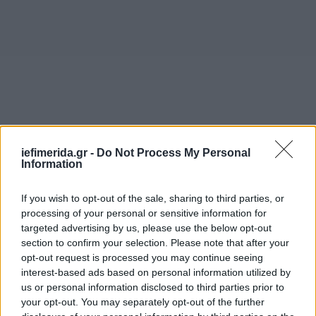
iefimerida.gr -
Do Not Process My Personal
Information
ΕΜΥ: Ο καιρός σήμερα (26/3) ανά περιοχή
If you wish to opt-out of the sale, sharing to third parties, or
processing of your personal or sensitive information for
ΜΑΚΕΔΟΝΙΑ, ΘΡΑΚΗ
targeted advertising by us, please use the below opt-out
section to confirm your selection. Please note that after your
Καιρός: Αναμένονται αυξημένες νεφώσεις με
opt-out request is processed you may continue seeing
τοπικές βροχές κατά διαστήματα. Από το απόγευμα
interest-based ads based on personal information utilized by
us or personal information disclosed to third parties prior to
τα φαινόμενα στην ανατολική Μακεδονία και στη
your opt-out. You may separately opt-out of the further
Θράκη θα σταματήσουν.