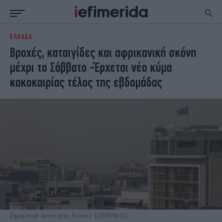
ΕΛΛΑΔΑ
ΕΙΔΗΣΕΙΣ
ΠΟΛΙΤΙΚΗ
Βροχές, καταιγίδες και αφρικανική σκόνη
NON PAPER
ΕΛΛΑΔΑ
μέχρι το Σάββατο -Έρχεται νέο κύμα
ΟΙΚΟΝΟΜΙΑ
ΚΟΣΜΟΣ
κακοκαιρίας τέλος της εβδομάδας
ΠΟΛΙΤΙΣΜΟΣ
ΠΑΝΕΛΛΗΝΙΕΣ
ΖΩΗ
ΣΠΟΡ
ΓΥΝΑΙΚΑ
ENGLISH EDITION
ΠΟΛΗ
STORIES
ΕΚΛΟΓΕΣ
TRAVEL
ΤΕΧΝΟΛΟΓΙΑ
ΥΓΕΙΑ
DESIGN
ΟΛΥΜΠΙΑΚΟΙ ΑΓΩΝΕΣ
EURO
GREEN
PODCAST
iAUTOKINITO
iOPINIONS
iGASTRONOMIE
Αφρικανική σκόνη στην Αττική / EUROKINISSI