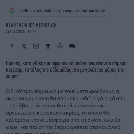
iBOOKS
ΖΩΔΙΑ
Πρόσθεσε το iefimerida.gr ως προτιμώμενη πηγή στη Google
OSCARS
THE OCEAN
MEDIA
ELAMEFORA
NEWSROOM IEFIMERIDA.GR
26/03/2025 14:42
NEWSLETTER
Βροχές, καταιγίδες και
αφρικανική σκόνη
αναμένονται σήμερα
και μέχρι το τέλος της εβδομάδας στο μεγαλύτερο μέρος της
χώρας.
Ειδικότερα, σύμφωνα με τους μετεωρολόγους, η
αφρικανική σκόνη θα απομακρυνθεί σιγά-σιγά από
το Σάββατο, όταν και θα έρθει ένα νέο και
οργανωμένο κύμα κακοκαιρίας, το οποίο θα
καθαρίσει την ατμόσφαιρα από τη σκόνη, ενώ θα
φέρει και πτώση της θερμοκρασίας στα κανονικά