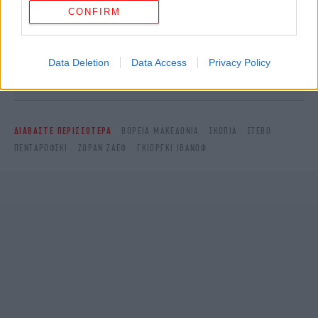
CONFIRM
Ακολουθήστε το
στο Google News
και μάθετε
πρώτοι όλες τις ειδήσεις
Data Deletion
Data Access
Privacy Policy
Δείτε όλες τις τελευταίες
Ειδήσεις
από την Ελλάδα και τον Κόσμο,
στο
ΔΙΑΒΑΣΤΕ ΠΕΡΙΣΣΟΤΕΡΑ
ΒΟΡΕΙΑ ΜΑΚΕΔΟΝΙΑ
ΣΚΌΠΙΑ
ΣΤΈΒΟ
ΠΕΝΤΑΡΌΦΣΚΙ
ΖΌΡΑΝ ΖΆΕΦ
ΓΚΙΌΡΓΚΙ ΙΒΆΝΟΦ