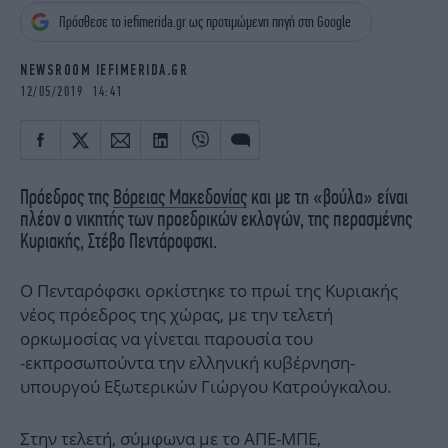
iBOOKS
ΖΩΔΙΑ
Πρόσθεσε το iefimerida.gr ως προτιμώμενη πηγή στη Google
OSCARS
THE OCEAN
MEDIA
ELAMEFORA
NEWSROOM IEFIMERIDA.GR
12/05/2019 14:41
NEWSLETTER
Πρόεδρος της
Βόρειας Μακεδονίας
και με τη «βούλα» είναι
πλέον ο νικητής των προεδρικών εκλογών, της περασμένης
Κυριακής, Στέβο Πεντάροφσκι.
Ο Πενταρόφσκι ορκίστηκε το πρωί της Κυριακής
νέος πρόεδρος της χώρας, με την τελετή
ορκωμοσίας να γίνεται παρουσία του
-εκπροσωπούντα την ελληνική κυβέρνηση-
υπουργού Εξωτερικών Γιώργου Κατρούγκαλου.
Στην τελετή, σύμφωνα με το ΑΠΕ-ΜΠΕ,