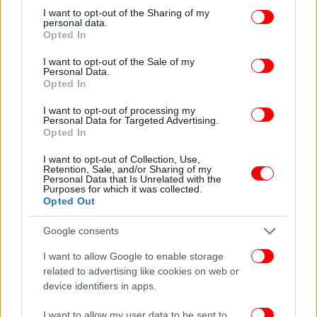
not limited to your visit or usage behaviour. You may click to
I want to opt-out of the Sharing of my
personal data.
grant or deny consent to Google and its third-party tags to
Opted In
use your data for below specified purposes in below Google
consent section.
I want to opt-out of the Sale of my
Personal Data.
Opted In
I want to opt-out of processing my
Personal Data for Targeted Advertising.
Ο 56χρονος Στέβο Πεντάροφσκι διαδέχεται στο
Opted In
αξίωμα του προέδρου της
Βόρειας Μακεδονίας
τον
I want to opt-out of Collection, Use,
Γκιόργκι Ιβάνοφ, ο οποίος προέρχεται από το
Retention, Sale, and/or Sharing of my
VMRO-DPMNE.
Personal Data that Is Unrelated with the
Purposes for which it was collected.
Opted Out
Η θητεία του προέδρου της Βόρειας Μακεδονίας
Google consents
διαρκεί πέντε χρόνια.
I want to allow Google to enable storage
related to advertising like cookies on web or
device identifiers in apps.
I want to allow my user data to be sent to