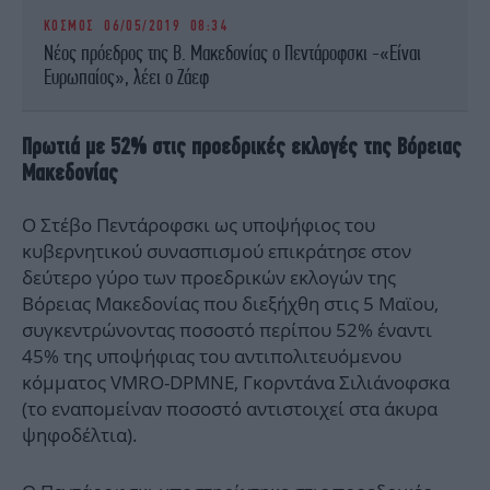
ΚΟΣΜΟΣ
06/05/2019 08:34
Νέος πρόεδρος της Β. Μακεδονίας ο Πεντάροφσκι -«Είναι
Ευρωπαίος», λέει o Ζάεφ
Πρωτιά με 52% στις προεδρικές εκλογές της Βόρειας
Μακεδονίας
Ο Στέβο Πεντάροφσκι ως υποψήφιος του
κυβερνητικού συνασπισμού επικράτησε στον
δεύτερο γύρο των προεδρικών εκλογών της
Βόρειας Μακεδονίας που διεξήχθη στις 5 Μαϊου,
συγκεντρώνοντας ποσοστό περίπου 52% έναντι
45% της υποψήφιας του αντιπολιτευόμενου
κόμματος VMRO-DPMNE, Γκορντάνα Σιλιάνοφσκα
(το εναπομείναν ποσοστό αντιστοιχεί στα άκυρα
ψηφοδέλτια).