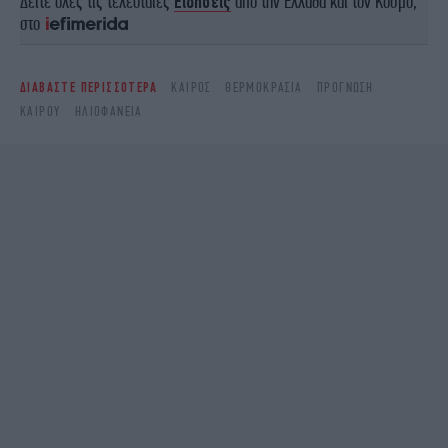
Δείτε όλες τις τελευταίες
Ειδήσεις
από την Ελλάδα και τον Κόσμο,
στο
ΔΙΑΒΑΣΤΕ ΠΕΡΙΣΣΟΤΕΡΑ
ΚΑΙΡΌΣ
ΘΕΡΜΟΚΡΑΣΊΑ
ΠΡΌΓΝΩΣΗ
ΚΑΙΡΟΎ
ΗΛΙΟΦΆΝΕΙΑ