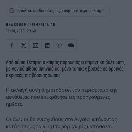
iBOOKS
ΖΩΔΙΑ
Πρόσθεσε το iefimerida.gr ως προτιμώμενη πηγή στη Google
OSCARS
THE OCEAN
MEDIA
ELAMEFORA
NEWSROOM IEFIMERIDA.GR
19/08/2025 23:40
NEWSLETTER
Από αύριο Τετάρτη ο
καιρός
παρουσιάζει σημαντική βελτίωση,
με γενικά αίθριο σκηνικό και μόνο τοπικές βροχές σε ορεινές
περιοχές της βόρειας χώρας.
Η αλλαγή αυτή σηματοδοτεί τον περιορισμό της
αστάθειας που επικράτησε τις προηγούμενες
ημέρες.
Οι άνεμοι θα ενισχυθούν στο Αιγαίο, φτάνοντας
κατά τόπους τα 6-7 μποφόρ, χωρίς ωστόσο να