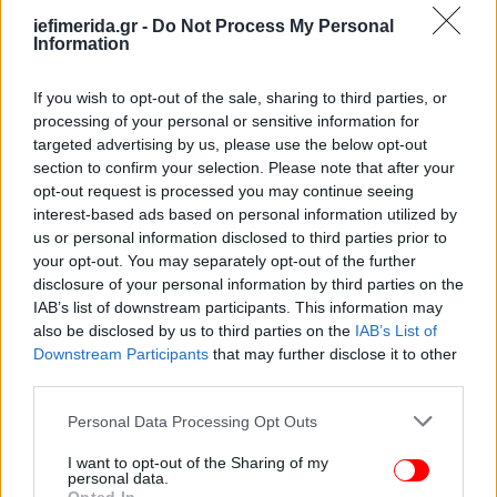
iefimerida.gr -
Do Not Process My Personal
Information
If you wish to opt-out of the sale, sharing to third parties, or
Φωτογραφία: meteo.gr
processing of your personal or sensitive information for
targeted advertising by us, please use the below opt-out
Η πρόγνωση του καιρού από την ΕΜΥ
section to confirm your selection. Please note that after your
opt-out request is processed you may continue seeing
interest-based ads based on personal information utilized by
Τετάρτη 20/8
us or personal information disclosed to third parties prior to
your opt-out. You may separately opt-out of the further
disclosure of your personal information by third parties on the
IAB’s list of downstream participants. This information may
also be disclosed by us to third parties on the
IAB’s List of
Downstream Participants
that may further disclose it to other
third parties.
Please note that this website/app uses one or more Google
Personal Data Processing Opt Outs
services and may gather and store information including but
not limited to your visit or usage behaviour. You may click to
I want to opt-out of the Sharing of my
personal data.
grant or deny consent to Google and its third-party tags to