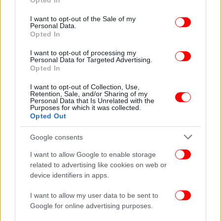
Opted In
use your data for below specified purposes in below Google
consent section.
I want to opt-out of the Sale of my
Personal Data.
Opted In
I want to opt-out of processing my
Γενικά αίθριος καιρός. Τοπικές νεφώσεις με
Personal Data for Targeted Advertising.
πιθανότητα όμβρων τις μεσημβρινές –
Opted In
απογευματινές ώρες στην ανατολική Στερεά, τη
I want to opt-out of Collection, Use,
Θεσσαλία, την κεντρική και ανατολική Μακεδονία
Retention, Sale, and/or Sharing of my
Personal Data that Is Unrelated with the
και τη Θράκη.
Purposes for which it was collected.
Opted Out
Οι άνεμοι θα πνέουν στα δυτικά δυτικοί
Google consents
βορειοδυτικοί 3 με 5 και στα ανατολικά από
βόρειες διευθύνσεις με την ίδια ένταση στο
I want to allow Google to enable storage
ανατολικό Αιγαίο τοπικά 6 μποφόρ.
related to advertising like cookies on web or
device identifiers in apps.
Η θερμοκρασία δεν θα σημειώσει αξιόλογη
I want to allow my user data to be sent to
μεταβολή και θα φτάσει στις περισσότερες
Google for online advertising purposes.
περιοχές τους 30 με 32 βαθμούς, τοπικά στα