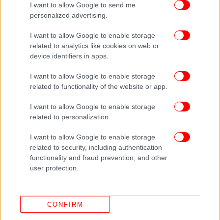
κεντρικά ηπειρωτικά τους 33 με 34 και στις
I want to allow Google to send me
personalized advertising.
Σποράδες και στις Κυκλάδες τους 28 με 30 βαθμούς
Κελσίου.
I want to allow Google to enable storage
related to analytics like cookies on web or
Πέμπτη 21/8
device identifiers in apps.
I want to allow Google to enable storage
Οι άνεμοι θα πνέουν στα δυτικά δυτικοί
related to functionality of the website or app.
βορειοδυτικοί 3 με 4 και από το απόγευμα στο
βόρειο Ιόνιο από νότιες διευθύνσεις με την ίδια
I want to allow Google to enable storage
ένταση. Στα ανατολικά θα πνέουν από βόρειες
related to personalization.
διευθύνσεις 3 με 5 και στο ανατολικό Αιγαίο τοπικά
I want to allow Google to enable storage
έως 6 μποφόρ.
related to security, including authentication
functionality and fraud prevention, and other
user protection.
CONFIRM