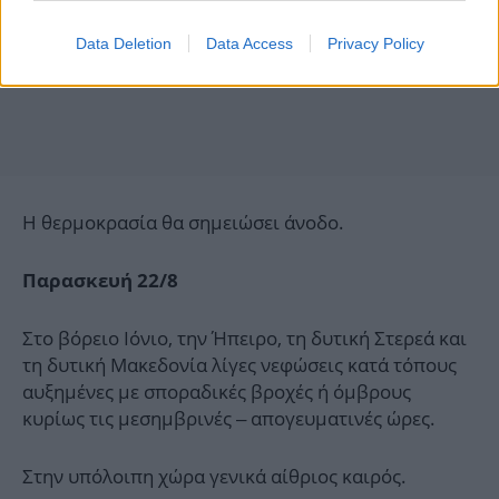
Data Deletion
Data Access
Privacy Policy
Η θερμοκρασία θα σημειώσει άνοδο.
Παρασκευή 22/8
Στο βόρειο Ιόνιο, την Ήπειρο, τη δυτική Στερεά και
τη δυτική Μακεδονία λίγες νεφώσεις κατά τόπους
αυξημένες με σποραδικές βροχές ή όμβρους
κυρίως τις μεσημβρινές – απογευματινές ώρες.
Στην υπόλοιπη χώρα γενικά αίθριος καιρός.