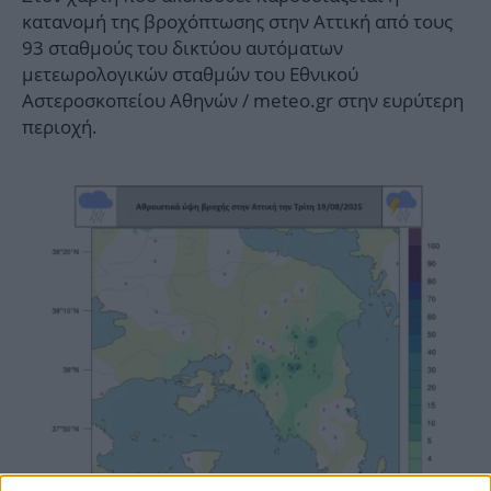
κατανομή της βροχόπτωσης στην Αττική από τους
93 σταθμούς του δικτύου αυτόματων
μετεωρολογικών σταθμών του Εθνικού
Αστεροσκοπείου Αθηνών / meteo.gr στην ευρύτερη
περιοχή.