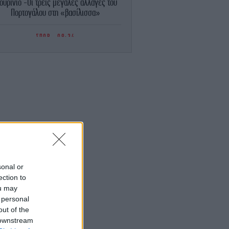
ουρίνιο -Οι τρεις μεγάλες αλλαγές του
Πορτογάλου στη «βασίλισσα»
ΣΠΟΡ
09:34
«Μία θεά για τον θεό» -Η κυρία Μέσι
άγεψε» το Instagram με την εμφάνισή
της
TRAVEL
09:30
ζουμέρκα: Τα θρησκευτικά μνημεία της
ριοχής -Σπουδαίες αγιογραφίες από τον
16ο και 17ο αιώνα [εικόνες]
ΕΛΛΑΔΑ
09:22
ίθι: Οριοθετήθηκε η φωτιά στα Αχλάδια,
σχυρές πυροσβεστικές δυνάμεις -Πολύ
sonal or
ψηλός κίνδυνος πυρκαγιάς στην Κρήτη
ection to
ou may
 personal
ΟΙΚΟΝΟΜΙΑ
09:16
Ελληνική Αναπτυξιακή Τράπεζα: Με
out of the
ροίκα» 2 δισ. ευρώ ανοίγει δρόμο για
 downstream