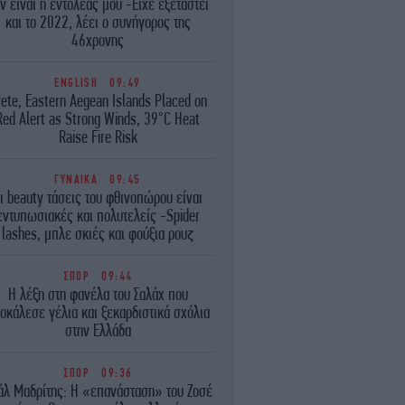
ν είναι η εντολέας μου -Είχε εξεταστεί
και το 2022, λέει ο συνήγορος της
46χρονης
ENGLISH
09:49
ete, Eastern Aegean Islands Placed on
Red Alert as Strong Winds, 39°C Heat
Raise Fire Risk
ΓΥΝΑΙΚΑ
09:45
ι beauty τάσεις του φθινοπώρου είναι
εντυπωσιακές και πολυτελείς -Spider
lashes, μπλε σκιές και φούξια ρουζ
ΣΠΟΡ
09:44
Η λέξη στη φανέλα του Σαλάχ που
οκάλεσε γέλια και ξεκαρδιστικά σχόλια
στην Ελλάδα
ΣΠΟΡ
09:36
άλ Μαδρίτης: Η «επανάσταση» του Ζοσέ