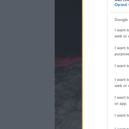
Opted 
Google 
I want t
web or d
I want t
purpose
I want 
I want t
web or d
I want t
or app.
I want t
I want t