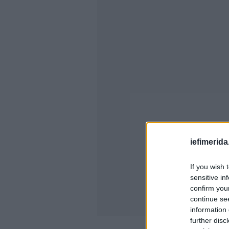
iefimerida
If you wish 
sensitive in
confirm you
continue se
information 
further disc