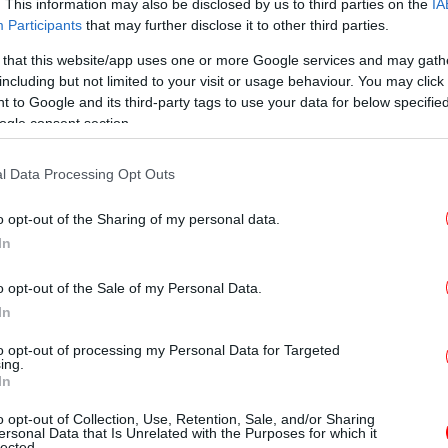
. This information may also be disclosed by us to third parties on the
IA
ς για τους τρεις νεαρούς επιβάτες
Participants
that may further disclose it to other third parties.
 that this website/app uses one or more Google services and may gath
including but not limited to your visit or usage behaviour. You may click 
Πρ
 to Google and its third-party tags to use your data for below specifi
ις νεαροί, οι οποίοι πέρασαν στιγμές
ogle consent section.
ήματός τους να βρίσκονται στον αέρα.
l Data Processing Opt Outs
Αθ
o opt-out of the Sharing of my personal data.
In
o opt-out of the Sale of my Personal Data.
In
Πα
to opt-out of processing my Personal Data for Targeted
ing.
In
o opt-out of Collection, Use, Retention, Sale, and/or Sharing
ersonal Data that Is Unrelated with the Purposes for which it
lected.