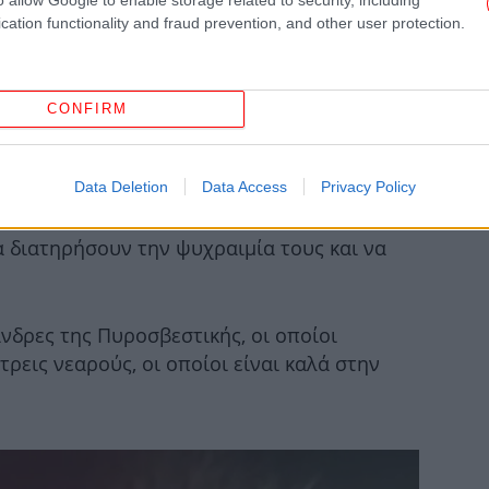
cation functionality and fraud prevention, and other user protection.
Πό
CONFIRM
ηλ
Data Deletion
Data Access
Privacy Policy
α διατηρήσουν την ψυχραιμία τους και να
Δυτ
νδρες της Πυροσβεστικής, οι οποίοι
Γι
ρεις νεαρούς, οι οποίοι είναι καλά στην
κό