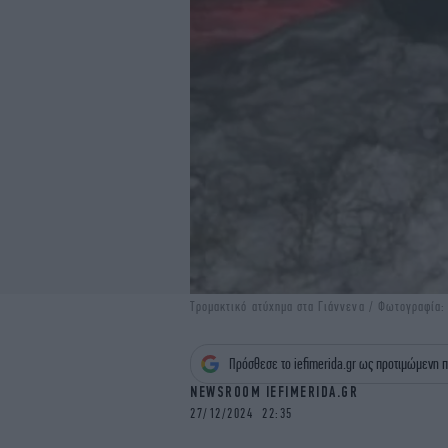
Τρομακτικό ατύχημα στα Γιάννενα / Φωτογραφία
Πρόσθεσε το iefimerida.gr ως προτιμώμενη π
NEWSROOM IEFIMERIDA.GR
27/12/2024 22:35