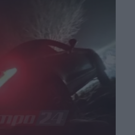
Η 
μπ
Πέ
β
Πώ
Ηλ
Ότ