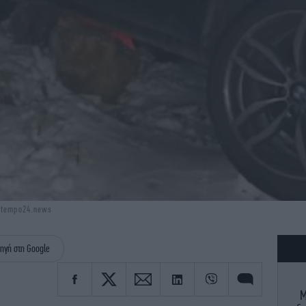
: tempo24.news
ηγή στη Google
M