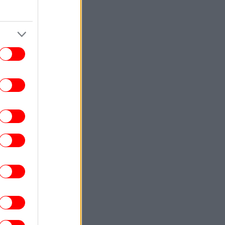
τεχνολογική μετάβαση
ΕΛΛΑΔΑ
08:45
ο Χωροταξικό για τον Τουρισμό: Οι νέοι
κανόνες για επενδύσεις -Στο
«μικροσκόπιο» και οι βραχυχρόνιες
μισθώσεις
ΚΟΣΜΟΣ
08:37
πλη ομάδα προειδοποιεί τους τουρίστες
να μείνουν μακριά από την Κορσική
-Απειλεί όσους θέλουν να αγοράσουν
δεύτερη κατοικία στο νησί
ΣΠΟΡ
08:34
ία Σάκκαρη: Ηττήθηκε και αποκλείστηκε
από την Κόκο Γκοφ με 2-0
ΕΛΛΑΔΑ
08:25
κρηξη» κρουσμάτων του ιού του Δυτικού
Νείλου, στο «κόκκινο» η Αττική