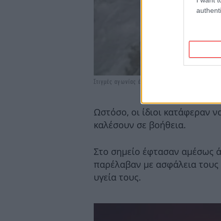
authenti
Στιγμές αγωνίας έζησαν οι τρεις επιβάτες του ΙΧ
Ωστόσο, οι ίδιοι κατάφεραν ν
καλέσουν σε βοήθεια.
Στο σημείο έφτασαν αμέσως ά
παρέλαβαν με ασφάλεια τους τ
υγεία τους.