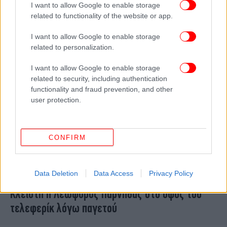
I want to allow Google to enable storage
ροδακινιές στη Φλώρινα -«Η καταστροφή είναι
related to functionality of the website or app.
ολοσχερής», δείτε βίντεο
I want to allow Google to enable storage
related to personalization.
I want to allow Google to enable storage
related to security, including authentication
functionality and fraud prevention, and other
user protection.
CONFIRM
Data Deletion
Data Access
Privacy Policy
ΕΛΛΑΔΑ
07/02/2025 08:09
Κλειστή η Λεωφόρος Πάρνηθας στο ύψος του
τελεφερίκ λόγω παγετού