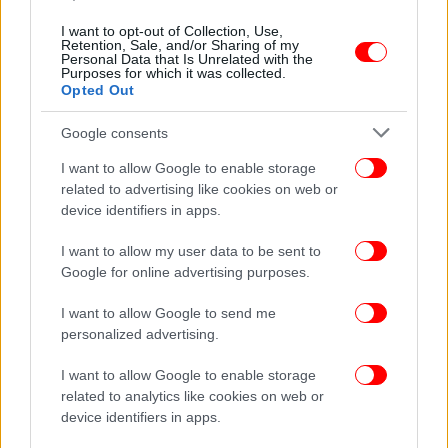
I want to opt-out of Collection, Use,
Retention, Sale, and/or Sharing of my
ΕΛΛΑΔΑ
16/12/2025 10:32
Personal Data that Is Unrelated with the
Meteo: Παγετός σήμερα το πρωί -Οι οκτώ
Purposes for which it was collected.
Opted Out
περιοχές που ξύπνησαν με -5
Google consents
I want to allow Google to enable storage
related to advertising like cookies on web or
device identifiers in apps.
I want to allow my user data to be sent to
Google for online advertising purposes.
I want to allow Google to send me
personalized advertising.
I want to allow Google to enable storage
related to analytics like cookies on web or
ΕΛΛΑΔΑ
21/03/2025 09:30
device identifiers in apps.
Κάηκαν από τον παγετό τα «ροζ χωράφια» με