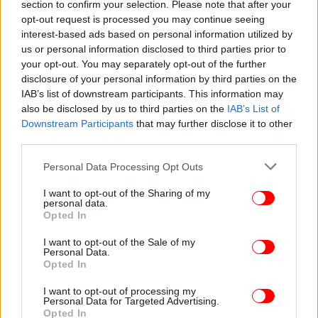
section to confirm your selection. Please note that after your
opt-out request is processed you may continue seeing
interest-based ads based on personal information utilized by
us or personal information disclosed to third parties prior to
your opt-out. You may separately opt-out of the further
ΕΛΛΑΔΑ
21/12/2025 10:55
disclosure of your personal information by third parties on the
Παγετός στη βόρεια Ελλάδα το πρωί της
IAB’s list of downstream participants. This information may
also be disclosed by us to third parties on the
IAB’s List of
Κυριακής -Πού καταγράφηκαν οι χαμηλότερες
Downstream Participants
that may further disclose it to other
θερμοκρασίες
third parties.
Please note that this website/app uses one or more Google
Personal Data Processing Opt Outs
services and may gather and store information including but
not limited to your visit or usage behaviour. You may click to
I want to opt-out of the Sharing of my
personal data.
grant or deny consent to Google and its third-party tags to
Opted In
use your data for below specified purposes in below Google
consent section.
I want to opt-out of the Sale of my
Personal Data.
Opted In
I want to opt-out of processing my
Personal Data for Targeted Advertising.
Opted In