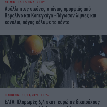
ΚΟΣΜΟΣ
06/02/2026 21:09
iBOOKS
ΖΩΔΙΑ
Ασύλληπτες εικόνες σπάνιας ομορφιάς από
OSCARS
THE OCEAN
Βερολίνο και Κοπεγχάγη -Πάγωσαν λίμνες και
MEDIA
ELAMEFORA
κανάλια, πάγος κάλυψε τα πάντα
NEWSLETTER
ΟΙΚΟΝΟΜΙΑ
30/01/2026 10:26
ΕΛΓΑ: Πληρωμές 6,4 εκατ. ευρώ σε δικαιούχους