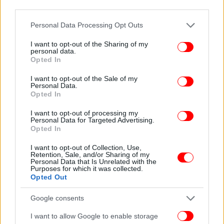
third parties.
Please note that this website/app uses one or more Google
Personal Data Processing Opt Outs
services and may gather and store information including but
ΠΕΡΙΣΣΟΤΕΡΑ ΒΙΝΤΕΟ
not limited to your visit or usage behaviour. You may click to
I want to opt-out of the Sharing of my
personal data.
grant or deny consent to Google and its third-party tags to
Opted In
use your data for below specified purposes in below Google
consent section.
I want to opt-out of the Sale of my
Ακολουθήστε το
στο Google News
και μάθετε
Personal Data.
Opted In
πρώτοι όλες τις ειδήσεις
I want to opt-out of processing my
Δείτε όλες τις τελευταίες
Ειδήσεις
από την Ελλάδα και τον Κόσμο,
Personal Data for Targeted Advertising.
Opted In
στο
I want to opt-out of Collection, Use,
Retention, Sale, and/or Sharing of my
Personal Data that Is Unrelated with the
ΔΙΑΒΑΣΤΕ ΠΕΡΙΣΣΟΤΕΡΑ
ΚΈΝΤΡΟ
ΚΥΚΛΟΦΟΡΊΑ
ΑΘΉΝΑ
ΠΛΑΤΕΙΑ
Purposes for which it was collected.
ΚΟΛΟΚΟΤΡΩΝΗ
ΣΥΓΚΈΝΤΡΩΣΗ
Opted Out
Google consents
I want to allow Google to enable storage