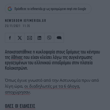
iBOOKS
ΖΩΔΙΑ
Πρόσθεσε το iefimerida.gr ως προτιμώμενη πηγή στη Google
OSCARS
THE OCEAN
MEDIA
ELAMEFORA
NEWSROOM IEFIMERIDA.GR
25/11/2021 11:35
NEWSLETTER
Αποκαταστάθηκε η κυκλοφορία στους δρόμους του κέντρου
της
Αθήνας
που είχαν κλείσει λόγω της συγκέντρωσης
εργαζομένων του ελληνικού ιπποδρόμου στην πλατεία
Κολοκοτρώνη.
Όπως έγινε γνωστό από την Αστυνομία πριν από
λίγη ώρα,
οι διαδηλωτές με τα 6 άλογα,
αποχώρησαν
.
ΟΛΕΣ ΟΙ ΕΙΔΗΣΕΙΣ