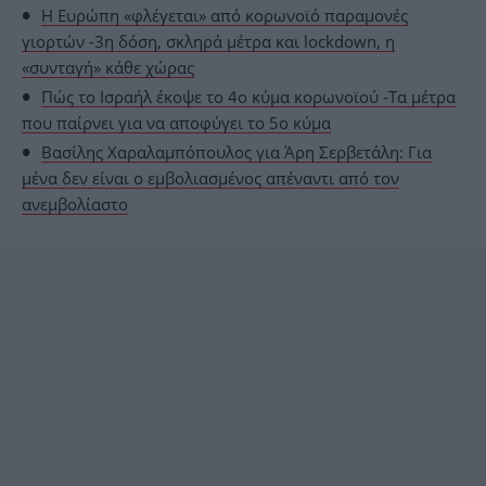
Η Ευρώπη «φλέγεται» από κορωνοϊό παραμονές
γιορτών -3η δόση, σκληρά μέτρα και lockdown, η
«συνταγή» κάθε χώρας
Πώς το Ισραήλ έκοψε το 4ο κύμα κορωνοϊού -Τα μέτρα
που παίρνει για να αποφύγει το 5ο κύμα
Βασίλης Χαραλαμπόπουλος για Άρη Σερβετάλη: Για
μένα δεν είναι ο εμβολιασμένος απέναντι από τον
ανεμβολίαστο