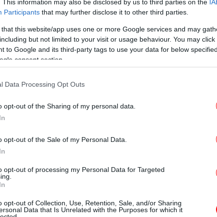
. This information may also be disclosed by us to third parties on the
IA
α τα ξενοδοχεία στην Αθήνα
Participants
that may further disclose it to other third parties.
Ο 
 that this website/app uses one or more Google services and may gath
έ
including but not limited to your visit or usage behaviour. You may click 
ισε στα ίδια περίπου επίπεδα με το
 to Google and its third-party tags to use your data for below specifi
ροβληματίζει το γεγονός ότι κατά τον μήνα
ogle consent section.
αλοκαιριού, σημειώθηκε πτώση της μέσης
O
ά διαθέσιμο δωμάτιο (Rev Par) στα
l Data Processing Opt Outs
ωματίου (ADR) κινήθηκε στα ίδια περίπου
ή ανακοίνωση.
o opt-out of the Sharing of my personal data.
In
2025 κατέγραψε 83,3% μέση πληρότητα,
o opt-out of the Sale of my Personal Data.
ουλίου, εμφανίζοντας μείωση 3,6%, σε
In
πίσης παρουσίασε πτώση της μέσης
εται ότι η αντίστοιχη αρνητική μεταβολή
to opt-out of processing my Personal Data for Targeted
ing.
5 έναντι του Ιουλίου 2023 φτάνει το -5,7%.
πο
In
o opt-out of Collection, Use, Retention, Sale, and/or Sharing
τον Ιούλιο διαμορφώθηκε στα 207,85 ευρώ,
ersonal Data that Is Unrelated with the Purposes for which it
lected.