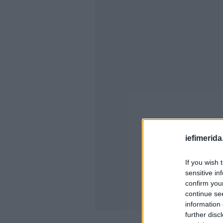
iefimerida
If you wish 
sensitive in
confirm you
continue se
information 
further disc