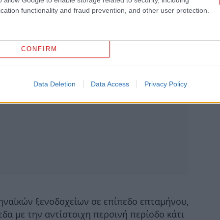
cation functionality and fraud prevention, and other user protection.
κά
CONFIRM
Data Deletion
Data Access
Privacy Policy
διπ
των
ηναϊκών ξενοδοχείων σε επίπεδο επταμήνου,
πεδα με την αντίστοιχη περσινή περίοδο κάτι
Ρ