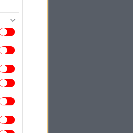
ρήστος Τζόλης: Είδε το πρώτο του γκολ
 την Άρσεναλ - «Θα έμπαινε και χωρίς
την κόντρα» [βίντεο]
ENGLISH
16:40
hens Hotels Outperform Rivals Despite
Flat Occupancy in First Half of 2026
ΕΛΛΑΔΑ
16:29
Αποκαλύψεις της Daily Mail για τη
δολοφονία της Βρετανίδας: Ο Αφγανός
«είχε αλλάξει, συμπεριφερόταν σαν
ελεύθερος»
ΑΥΤΟΚΙΝΗΤΟ
16:29
acia -Πώς τα LPG μοντέλα πετυχαίνουν
ν καλύτερη δυνατή οικονομία καυσίμου
ΓΥΝΑΙΚΑ
16:28
ατερίνα Παπουτσάκη: Ποζάρει με μαγιό
στην Κρήτη και όλοι μιλούν για το σέξι