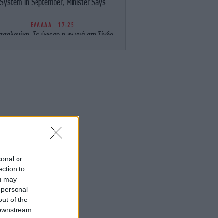
System in September, Minister Says
ΕΛΛΑΔΑ
17:25
σσαλονίκη: Σε ύφεση η φωτιά στη Σίνδο
- Χωρίς ενεργό μέτωπο
ΓΥΝΑΙΚΑ
17:17
Ο Διάβολος φοράει Prada 2: Ο οίκος
ristie’s δημοπρατεί για καλό σκοπό όλα
τα iconic items της ταινίας
STORIES
17:11
ατί εκτοξεύονται τα «γκρίζα διαζύγια» -
 και περισσότεροι χωρίζουν μετά τα 60
τους χρόνια
sonal or
ection to
ΠΟΛΙΤΙΣΜΟΣ
17:11
ou may
«Η Μούμια 4»: Επιστρέφει με τους
 personal
endan Fraser, Rachel Weisz και φέρνει
πίσω δύο ακόμη εμβληματικούς
out of the
χαρακτήρες
 downstream