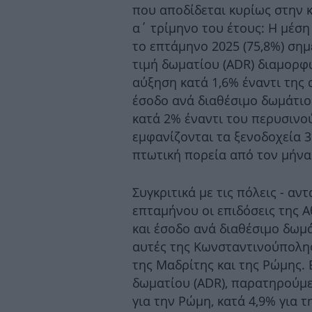
που αποδίδεται κυρίως στην 
α΄ τρίμηνο του έτους: Η μέσ
το επτάμηνο 2025 (75,8%) σημ
τιμή δωματίου (ADR) διαμορφ
αύξηση κατά 1,6% έναντι της 
έσοδο ανά διαθέσιμο δωμάτιο 
κατά 2% έναντι του περυσινού
εμφανίζονται τα ξενοδοχεία 
πτωτική πορεία από τον μήνα
Συγκριτικά με τις πόλεις - αν
επταμήνου οι επιδόσεις της 
και έσοδο ανά διαθέσιμο δωμ
αυτές της Κωνσταντινούπολης
της Μαδρίτης και της Ρώμης. 
δωματίου (ADR), παρατηρούμε
για την Ρώμη, κατά 4,9% για 