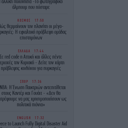
Γαλλική Πολυνησία -Το φωτογραφικό
άλμπουμ που πόσταρε
ΚΟΣΜΟΣ
17:50
Πώς θερμαίνουν τον πλανήτη οι μέγα-
ρκαγιές: Η εφιαλτική πρόβλεψη ομάδας
επιστημόνων
ΕΛΛΑΔΑ
17:44
Σε red code η Αττική και άλλες πέντε
εριοχές την Κυριακή - Δείτε τον χάρτη
πρόβλεψης κινδύνου για πυρκαγιές
ΣΠΟΡ
17:36
BA: Η Ένωση Παικτριών αντεπιτίθεται
στους Καντέρ και Γουάιτ - «Δεν θα
ιτρέψουμε να μας χρησιμοποιήσουν ως
πολιτικά πιόνια»
ENGLISH
17:32
ece to Launch Fully Digital Disaster Aid