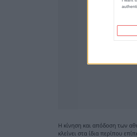
authenti
Η κίνηση και απόδοση των αθ
κλείνει στα ίδια περίπου επί