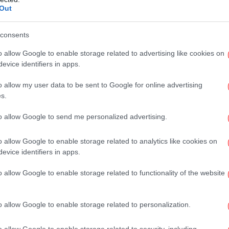
σινού Ιουλίου, δηλαδή παρατηρήθηκε μικρή
Χ
Out
ο δε RevPar Ιουλίου 2025 διαμορφώθηκε στα
με
υρώ του περσινού Ιουλίου, δηλαδή μειώθηκε
consents
o allow Google to enable storage related to advertising like cookies on
At
evice identifiers in apps.
o allow my user data to be sent to Google for online advertising
s.
ούν αποζημίωση από την Booking -Τι καταγγέλλουν
to allow Google to send me personalized advertising.
o allow Google to enable storage related to analytics like cookies on
evice identifiers in apps.
Ιαπωνίας - Σαν σκηνικό ταινίας του Τιμ Μπάρτον,
D
o allow Google to enable storage related to functionality of the website
τη
o allow Google to enable storage related to personalization.
Κ
o allow Google to enable storage related to security, including