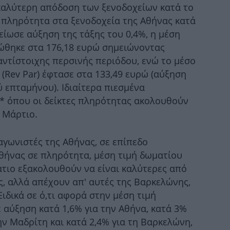
καλύτερη απόδοση των ξενοδοχείων κατά το
η πληρότητα στα ξενοδοχεία της Αθήνας κατά
είωσε αύξηση της τάξης του 0,4%, η μέση
ώθηκε στα 176,18 ευρώ σημειώνοντας
φ
αντίστοιχης περσινής περιόδου, ενώ το μέσο
(Rev Par) έφτασε στα 133,49 ευρώ (αύξηση
 επταμήνου). Ιδιαίτερα πιεσμένα
Η
3* όπου οι δείκτες πληρότητας ακολουθούν
 Μάρτιο.
ταγωνιστές της Αθήνας, σε επίπεδο
Σ
Αθήνας σε πληρότητα, μέση τιμή δωματίου
άτιο εξακολουθούν να είναι καλύτερες από
-
, αλλά απέχουν απ' αυτές της Βαρκελώνης,
Ειδικά σε ό,τι αφορά στην μέση τιμή
 αύξηση κατά 1,6% για την Αθήνα, κατά 3%
πυ
την Μαδρίτη και κατά 2,4% για τη Βαρκελώνη,