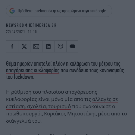
iBOOKS
ΖΩΔΙΑ
Πρόσθεσε το iefimerida.gr ως προτιμώμενη πηγή στη Google
OSCARS
THE OCEAN
MEDIA
ELAMEFORA
NEWSROOM IEFIMERIDA.GR
22/04/2021 10:10
NEWSLETTER
Θέμα ημερών αποτελεί πλέον η χαλάρωση του μέτρου της
απαγόρευσης κυκλοφορίας
που συνόδευε τους κανονισμούς
του lockdown.
Η ρύθμιση του πλαισίου απαγόρευσης
κυκλοφορίας είναι μόνο μία από τις
αλλαγές σε
εστίαση, σχολεία, τουρισμό
που ανακοίνωσε ο
πρωθυπουργός Κυριάκος Μητσοτάκης μέσα από το
διάγγελμά του.