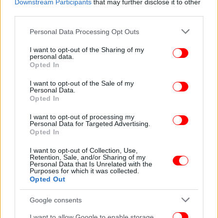
βαθμίδες. Προϋπόθεση θα είναι τα δύο self test
Downstream Participants
that may further disclose it to other
third parties.
εβδομαδιαίως για μαθητές, εκπαιδευτικούς και
διοικητικό προσωπικό όλων των σχολικών
Please note that this website/app uses one or more Google
Personal Data Processing Opt Outs
μονάδων, με δωρεάν διάθεσή τους από τα
services and may gather and store information including but
φαρμακεία με χρήση του ΑΜΚΑ.
not limited to your visit or usage behaviour. You may click to
I want to opt-out of the Sharing of my
personal data.
grant or deny consent to Google and its third-party tags to
Opted In
use your data for below specified purposes in below Google
Το τρίτο στοιχείο του «οδικού χάρτη» που
consent section.
ανακοίνωσε ο πρωθυπουργός έχει να κάνει με τις
I want to opt-out of the Sale of my
Personal Data.
μετακινήσεις. Στις 15 Μαΐου γίνεται η έναρξη της
Opted In
τουριστικής περιόδου και μαζί θα απελευθερωθούν
I want to opt-out of processing my
οι υπερτοπικές διαπεριφερειακές μετακινήσεις.
Personal Data for Targeted Advertising.
Παράλληλα, θα επιτραπούν και ορισμένες
Opted In
δραστηριότητες του πολιτισμού.
I want to opt-out of Collection, Use,
Retention, Sale, and/or Sharing of my
Personal Data that Is Unrelated with the
Purposes for which it was collected.
ΕΛΛΑΔΑ
22/04/2021 07:35
Opted Out
Σχολεία: Ανοίγουν 10 Μαΐου Γυμνάσια και Δημοτικά -Σήμερα
ανακοινώσεις από Κεραμέως
Google consents
I want to allow Google to enable storage