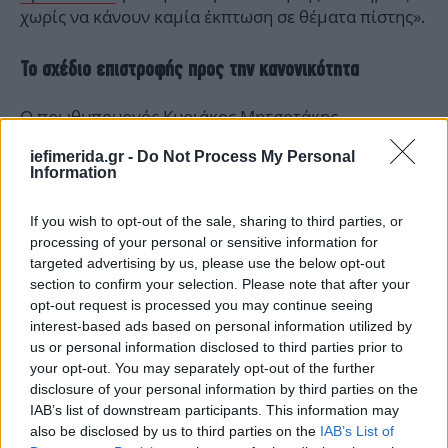
χωρίς να κάνουν καμία έκπτωση σε θέματα πίστης».
Το σχέδιο επιστροφής προς την κανονικότητα
Ο πρωθυπουργός Κυριάκος Μητσοτάκης
αναφέρθηκε χθες στον βασικό κορμό του σχεδίου
iefimerida.gr -
Do Not Process My Personal
για τη σταδιακή επιστροφή στην κανονικότητα.
Information
Πρώτη μετά το Πάσχα θα ανοίξει η εστίαση, και έτσι
μετά από έξι μήνες οι ταβέρνες, τα εστιατόρια και
If you wish to opt-out of the sale, sharing to third parties, or
οι καφετέριες θα μπορέσουν να υποδεχτούν ξανά
processing of your personal or sensitive information for
κόσμο.
targeted advertising by us, please use the below opt-out
section to confirm your selection. Please note that after your
opt-out request is processed you may continue seeing
ο άνοιγμα της εστίασης θα γίνει στις 3 Μαΐου και θα
interest-based ads based on personal information utilized by
αφορά μόνο τους εξωτερικούς χώρους, με
us or personal information disclosed to third parties prior to
αποστάσεις στα τραπέζια και τήρηση των
your opt-out. You may separately opt-out of the further
υγειονομικών πρωτοκόλλων. Ταυτόχρονα, όπως
disclosure of your personal information by third parties on the
ανακοίνωσε ο πρωθυπουργός, από τις 10 Μαΐου
θα
IAB’s list of downstream participants. This information may
λειτουργούν κανονικά τα σχολεία
σε όλες τις
also be disclosed by us to third parties on the
IAB’s List of