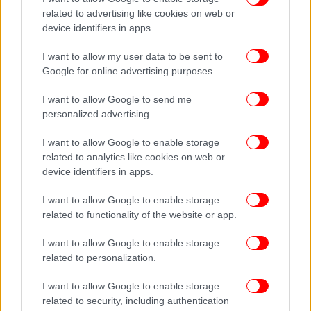
related to advertising like cookies on web or
ΟΙΚΟΝΟΜΙΑ
22/04/2021 08:15
device identifiers in apps.
Συντάξεις: Πώς θα «τρέξουν» την έκδοσή τους οι ιδιώτες -Τα
5+1 βασικά σημεία
I want to allow my user data to be sent to
Google for online advertising purposes.
ΟΛΕΣ ΟΙ ΕΙΔΗΣΕΙΣ
I want to allow Google to send me
personalized advertising.
Εμβολιασμοί και για 30άρηδες, 40άρηδες -Με ποια
εμβόλια, ανοίγουν τα ραντεβού τη Μ.Εβδομάδα
I want to allow Google to enable storage
Επιστροφή στην κανονικότητα μετά το Πάσχα: Πότε και
related to analytics like cookies on web or
πώς ανοίγουν εστίαση, σχολεία, τουρισμός, αλλάζει η
device identifiers in apps.
απαγόρευση κυκλοφορίας
I want to allow Google to enable storage
Σχολεία: Ανοίγουν 10 Μαΐου Γυμνάσια και Δημοτικά
related to functionality of the website or app.
-Σήμερα ανακοινώσεις από Κεραμέως
I want to allow Google to enable storage
related to personalization.
I want to allow Google to enable storage
related to security, including authentication