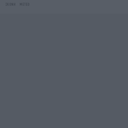
ΣΚΌΝΗ
METEO