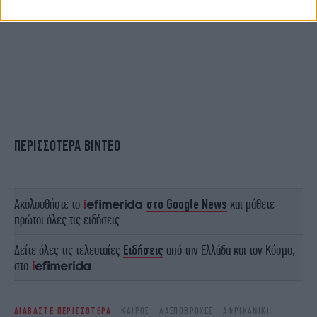
ΠΕΡΙΣΣΟΤΕΡΑ ΒΙΝΤΕΟ
Ακολουθήστε το
στο Google News
και μάθετε
πρώτοι όλες τις ειδήσεις
Δείτε όλες τις τελευταίες
Ειδήσεις
από την Ελλάδα και τον Κόσμο,
στο
ΔΙΑΒΑΣΤΕ ΠΕΡΙΣΣΟΤΕΡΑ
ΚΑΙΡΌΣ
ΛΑΣΠΟΒΡΟΧΈΣ
ΑΦΡΙΚΑΝΙΚΉ