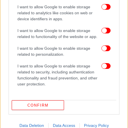
καταιγίδες, αφρικανική σκόνη και πτώση θερμοκρασίας
I want to allow Google to enable storage
Ουκρανία-Σχέδιο δολοφονίας Ζελένσκι: Ο «δικός» του
related to analytics like cookies on web or
άνθρωπος, το πυραυλικό χτύπημα και τα drones-καμικάζι
device identifiers in apps.
Ριφιφί σε εταιρεία εμπορίας χρυσού στον Πειραιά:
I want to allow Google to enable storage
Άγνωστοι άνοιξαν τρύπα και άδειασαν χρηματοκιβώτιο
related to functionality of the website or app.
[βίντεο]
I want to allow Google to enable storage
related to personalization.
I want to allow Google to enable storage
related to security, including authentication
functionality and fraud prevention, and other
user protection.
CONFIRM
Data Deletion
Data Access
Privacy Policy