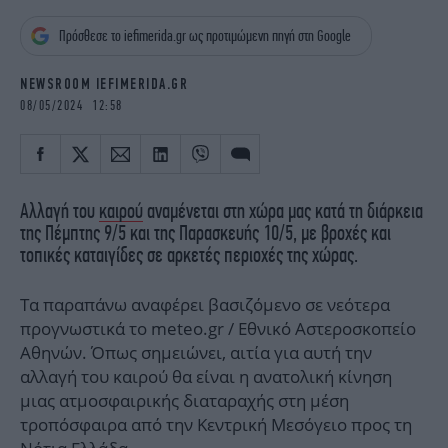
iBOOKS
ΖΩΔΙΑ
Πρόσθεσε το iefimerida.gr ως προτιμώμενη πηγή στη Google
OSCARS
THE OCEAN
MEDIA
ELAMEFORA
NEWSROOM IEFIMERIDA.GR
08/05/2024 12:58
NEWSLETTER
Αλλαγή του
καιρού
αναμένεται στη χώρα μας κατά τη διάρκεια
της Πέμπτης 9/5 και της Παρασκευής 10/5, με βροχές και
τοπικές καταιγίδες σε αρκετές περιοχές της χώρας.
Τα παραπάνω αναφέρει βασιζόμενο σε νεότερα
προγνωστικά το meteo.gr / Εθνικό Αστεροσκοπείο
Αθηνών. Όπως σημειώνει, αιτία για αυτή την
αλλαγή του καιρού θα είναι η ανατολική κίνηση
μιας ατμοσφαιρικής διαταραχής στη μέση
τροπόσφαιρα από την Κεντρική Μεσόγειο προς τη