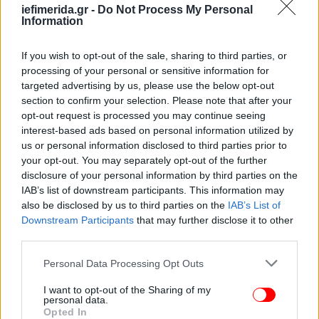
χειμώνα.
iefimerida.gr -
Do Not Process My Personal
Information
Λευκορωσία
If you wish to opt-out of the sale, sharing to third parties, or
processing of your personal or sensitive information for
Η Λευκορωσία σταμάτησε την αλλαγή ώρας μετά το
targeted advertising by us, please use the below opt-out
2011, επιλέγοντας μόνιμα τη θερινή ώρα ώστε να
section to confirm your selection. Please note that after your
συμβαδίζει χρονικά με τη Ρωσία.
opt-out request is processed you may continue seeing
interest-based ads based on personal information utilized by
us or personal information disclosed to third parties prior to
your opt-out. You may separately opt-out of the further
disclosure of your personal information by third parties on the
IAB’s list of downstream participants. This information may
also be disclosed by us to third parties on the
IAB’s List of
Downstream Participants
that may further disclose it to other
third parties.
Please note that this website/app uses one or more Google
Personal Data Processing Opt Outs
services and may gather and store information including but
not limited to your visit or usage behaviour. You may click to
I want to opt-out of the Sharing of my
personal data.
grant or deny consent to Google and its third-party tags to
Opted In