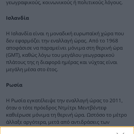
γεωγραφικούς, κοινωνικούς ή πολιτικούς λόγους.
Ισλανδία
Η Ισλανδία είναι η μοναδική ευρωπαϊκή χώρα που
δεν εφαρμόζει την εναλλαγή ώρας. Από το 1968
αποφάσισε να παραμείνει μόνιμα στη θερινή ώρα
(GMT), καθώς λόγω του μεγάλου γεωγραφικού
πλάτους της η διαφορά ημέρας και νύχτας είναι
μεγάλη μέσα στο έτος.
Ρωσία
Η Ρωσία εγκατέλειψε την εναλλαγή ώρας το 2011,
όταν ο τότε πρόεδρος Ντμίτρι Μεντβέντεφ
καθιέρωσε μόνιμα τη θερινή ώρα. Ωστόσο το μέτρο
άλλαξε αργότερα, μετά από αντιδράσεις των
πολιτών για το σκοτάδι τις πρωινές ώρες του