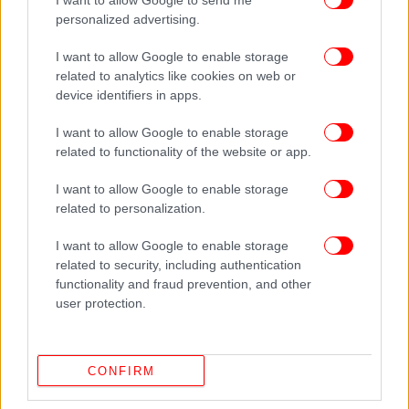
I want to allow Google to send me
και χρησιμοποιεί μόνιμα τη θερινή ώρα καθ’ όλη τη
personalized advertising.
διάρκεια του έτους.
I want to allow Google to enable storage
related to analytics like cookies on web or
Αίγυπτος
device identifiers in apps.
I want to allow Google to enable storage
Η Αίγυπτος κατήργησε επίσημα τη θερινή ώρα το
related to functionality of the website or app.
2016, καθώς πολλοί πολίτες θεωρούσαν το μέτρο
περιττό, ενώ η αλλαγή επηρέαζε και τις ώρες
I want to allow Google to enable storage
νηστείας κατά τη διάρκεια του Ραμαζανιού.
related to personalization.
I want to allow Google to enable storage
Κίνα
related to security, including authentication
functionality and fraud prevention, and other
Η Κίνα δοκίμασε να εφαρμόσει την αλλαγή ώρας
user protection.
από το 1986 έως το 1991, όμως το μέτρο κρίθηκε
αναποτελεσματικό λόγω του μεγάλου γεωγραφικού
εύρους της χώρας και τελικά εγκαταλείφθηκε.
CONFIRM