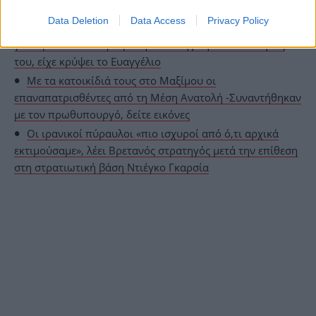
ΟΛΕΣ ΟΙ ΕΙΔΗΣΕΙΣ
Data Deletion
Data Access
Privacy Policy
Γνήσια 7 από τα 300 έργα που κατασχέθηκαν από την
γκαλερί του Γ. Τσαγκαράκη -Συνελήφθη και υπάλληλός
του, είχε κρύψει το Ευαγγέλιο
Με τα κατοικίδιά τους στο Μαξίμου οι
επαναπατρισθέντες από τη Μέση Ανατολή -Συναντήθηκαν
με τον πρωθυπουργό, δείτε εικόνες
Οι ιρανικοί πύραυλοι «πιο ισχυροί από ό,τι αρχικά
εκτιμούσαμε», λέει Βρετανός στρατηγός μετά την επίθεση
στη στρατιωτική βάση Ντιέγκο Γκαρσία