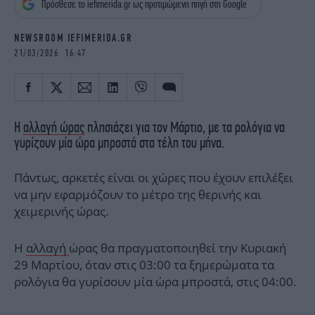
Πρόσθεσε το iefimerida.gr ως προτιμώμενη πηγή στη Google
iBOOKS
ΖΩΔΙΑ
OSCARS
THE OCEAN
NEWSROOM IEFIMERIDA.GR
MEDIA
ELAMEFORA
21/03/2026 16:47
NEWSLETTER
Η
αλλαγή ώρας
πλησιάζει για τον Μάρτιο, με τα ρολόγια να
γυρίζουν μία ώρα μπροστά στα τέλη του μήνα.
Πάντως, αρκετές είναι οι χώρες που έχουν επιλέξει
να μην εφαρμόζουν το μέτρο της θερινής και
χειμερινής ώρας.
Η
αλλαγή
ώρας θα πραγματοποιηθεί την Κυριακή
29 Μαρτίου, όταν στις 03:00 τα ξημερώματα τα
ρολόγια θα γυρίσουν μία ώρα μπροστά, στις 04:00.