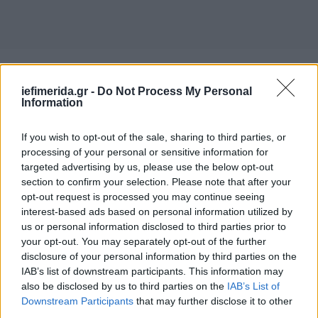
Σύμφωνα με τον κ. Αλεξανδρή, εκτιμάται ότι οι
iefimerida.gr -
Do Not Process My Personal
διαθήκες συμπληρώνουν η μία την άλλη. Ιδιαίτερα,
Information
η τρίτη διαθήκη φαίνεται πως είναι καταλυτική,
καθώς αφορά πράγματα που ο Άκης
If you wish to opt-out of the sale, sharing to third parties, or
Τσοχατζόπουλος ανακάλυψε μετά την αποφυλάκισή
processing of your personal or sensitive information for
του και εικάζεται ότι θα έχει στοιχεία για τις
targeted advertising by us, please use the below opt-out
θυρίδες που έχουν βρεθεί.
section to confirm your selection. Please note that after your
opt-out request is processed you may continue seeing
interest-based ads based on personal information utilized by
Ο δικηγόρος τόνισε πως το αρχείο του Άκη
us or personal information disclosed to third parties prior to
Τσοχατζόπουλου δεν μπορεί να δημευθεί από το
your opt-out. You may separately opt-out of the further
κράτος.
disclosure of your personal information by third parties on the
IAB’s list of downstream participants. This information may
also be disclosed by us to third parties on the
IAB’s List of
«Υπάρχουν στοιχεία που δεν μπορούν να
Downstream Participants
that may further disclose it to other
δημευτούν, όπως το αρχείο του. Οι επιστολές και οι
third parties.