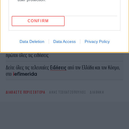
CONFIRM
ΠΕΡΙΣΣΟΤΕΡΑ ΒΙΝΤΕΟ
Data Deletion
Data Access
Privacy Policy
Ακολουθήστε το
στο Google News
και μάθετε
πρώτοι όλες τις ειδήσεις
Δείτε όλες τις τελευταίες
Ειδήσεις
από την Ελλάδα και τον Κόσμο,
στο
ΔΙΑΒΑΣΤΕ ΠΕΡΙΣΣΟΤΕΡΑ
ΆΚΗΣ ΤΣΟΧΑΤΖΌΠΟΥΛΟΣ
ΔΙΑΘΉΚΗ