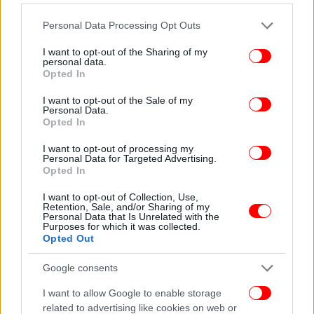
πληροφορίες που υπάρχουν μέσα είναι αντικείμενα
που θα αποτελέσουν το υλικό για τη σύσταση του
Please note that this website/app uses one or more Google
Personal Data Processing Opt Outs
ιδρύματος. Είναι ανυπολόγιστης αξίας και θα δούμε
services and may gather and store information including but
not limited to your visit or usage behaviour. You may click to
I want to opt-out of the Sharing of my
πράγματα μέσα στο αρχείο του που δεν θα πιστεύει
personal data.
grant or deny consent to Google and its third-party tags to
κανείς ότι υπάρχουν. Επομένως, είναι αντικείμενα
Opted In
use your data for below specified purposes in below Google
που μπορούν να κληρονομηθούν», είπε.
consent section.
I want to opt-out of the Sale of my
Personal Data.
Opted In
ΟΛΕΣ ΟΙ ΕΙΔΗΣΕΙΣ
I want to opt-out of processing my
Ληστεία με καλάσνικοφ στα ΕΛΤΑ του Νέου Φαλήρου
Personal Data for Targeted Advertising.
-Με μηχανάκι διέφυγε ο δράστης
Opted In
Χαλάρωση μέτρων: Σε μερική κανονικότητα από
I want to opt-out of Collection, Use,
σήμερα εστίαση και διασκέδαση -Τι αλλάζει
Retention, Sale, and/or Sharing of my
Personal Data that Is Unrelated with the
Γύρισε μπούμερανγκ στον ΣΥΡΙΖΑ η πρόταση μομφής
Purposes for which it was collected.
-Ενισχυμένη η ΝΔ από τη συζήτηση στη Βουλή
Opted Out
Eνας 34χρονος από το Αγρίνιο μεταξύ των διευθυντών
Google consents
του οίκου Hermès –Η ιλιγγιώδης εξέλιξη του Γρηγόρη
Πυρπύλη
I want to allow Google to enable storage
related to advertising like cookies on web or
Ερχεται νέα κακοκαιρία από Τρίτη με βροχές και χιόνια