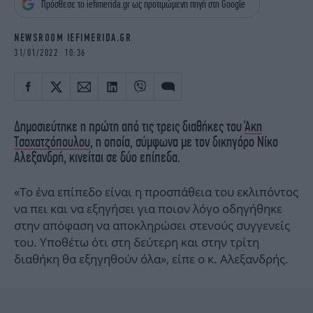
Πρόσθεσε το iefimerida.gr ως προτιμώμενη πηγή στη Google
iBOOKS
ΖΩΔΙΑ
OSCARS
THE OCEAN
NEWSROOM IEFIMERIDA.GR
MEDIA
ELAMEFORA
31/01/2022 10:36
NEWSLETTER
Δημοσιεύτηκε η πρώτη από τις τρεις διαθήκες του
Άκη
Τσοχατζόπουλου
, η οποία, σύμφωνα με τον δικηγόρο Νίκο
Αλεξανδρή, κινείται σε δύο επίπεδα.
«Το ένα επίπεδο είναι η προσπάθεια του εκλιπόντος
να πει και να εξηγήσει για ποιον λόγο οδηγήθηκε
στην απόφαση να αποκληρώσει στενούς συγγενείς
του. Υποθέτω ότι στη δεύτερη και στην τρίτη
διαθήκη θα εξηγηθούν όλα», είπε ο κ. Αλεξανδρής.