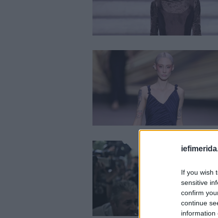
iefimerida
If you wish 
sensitive in
confirm you
continue se
information 