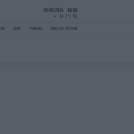
08/08/2026
02:52
26.1°C
ΖΩΗ
ΣΠΟΡ
ΓΥΝΑΙΚΑ
ENGLISH EDITION
ΕΛΛΑΔΑ
ΠΑΝΕΛΛΗΝΙΕΣ
ENGLISH EDITION
TRAVEL
ΟΛΥΜΠΙΑΚΟΙ ΑΓΩΝΕΣ
iAUTOKINITO
ΖΩΔΙΑ
ELAMEFORA