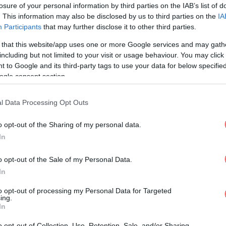
losure of your personal information by third parties on the IAB’s list of
. This information may also be disclosed by us to third parties on the
IA
ΠΟΛΙΤΙΚΗ
05/01/2025 11:16
Participants
that may further disclose it to other third parties.
Κώστας Σημίτης: Η διαδοχή του
Ανδρέα Παπανδρέου και το
 that this website/app uses one or more Google services and may gath
including but not limited to your visit or usage behaviour. You may click 
επεισοδιακό συνέδριο του ΠΑΣΟΚ
 to Google and its third-party tags to use your data for below specifi
το 1996 [βίντεο]
ogle consent section.
l Data Processing Opt Outs
ΖΩΗ
08/11/2024 13:25
o opt-out of the Sharing of my personal data.
Κιάρα Μαρκέζη: Η εγγονή του Άκη
In
Τσοχατζόπουλου έκανε πασαρέλα
o opt-out of the Sale of my Personal Data.
στην Εβδομάδα Μόδας
In
to opt-out of processing my Personal Data for Targeted
ing.
ΕΛΛΑΔΑ
13/10/2024 17:23
In
Βίκυ Σταμάτη: Το μόνο μου
o opt-out of Collection, Use, Retention, Sale, and/or Sharing