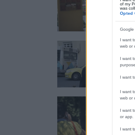
of my P
was col
Opted 
Google 
I want t
web or d
I want t
purpose
I want 
I want t
web or d
I want t
or app.
I want t