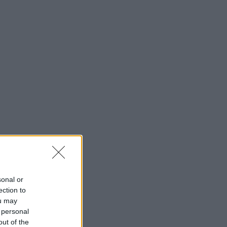
sonal or
ection to
ou may
 personal
out of the