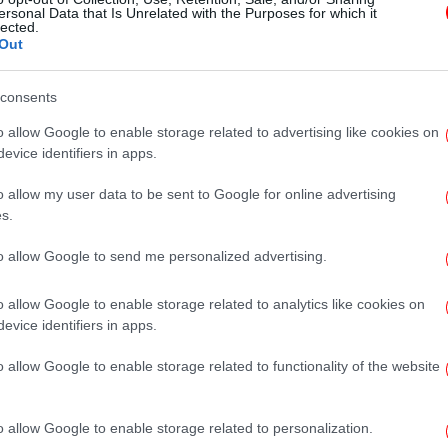
έγκλημα είναι ότι στάθηκα στο
ersonal Data that Is Unrelated with the Purposes for which it
lected.
πλευρό του συζύγου και του
Out
παιδιού μου [βίντεο]
consents
o allow Google to enable storage related to advertising like cookies on
evice identifiers in apps.
o allow my user data to be sent to Google for online advertising
ΕΛΛΑΔΑ
09/07/2024 11:07
s.
Πέθανε ο ξάδερφος του Άκη
Τσοχατζόπουλου, Νίκος Ζήγρας
to allow Google to send me personalized advertising.
o allow Google to enable storage related to analytics like cookies on
evice identifiers in apps.
ΕΛΛΑΔΑ
14/11/2023 16:16
Άκης Τσοχατζόπουλος: Στο
o allow Google to enable storage related to functionality of the website
«φως» η τελευταία επιστολή που
άφησε στον γιο του στην 3η του
o allow Google to enable storage related to personalization.
διαθήκη [βίντεο]