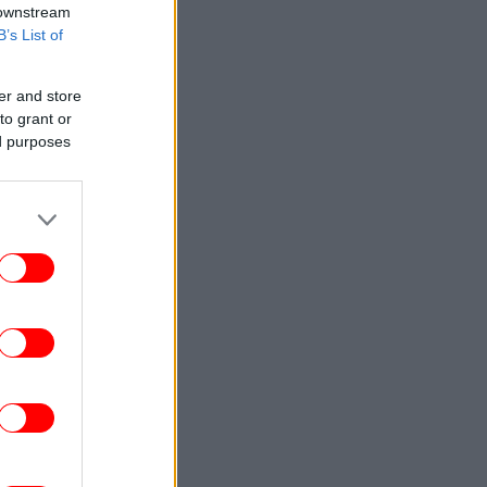
 downstream
B’s List of
er and store
to grant or
ed purposes