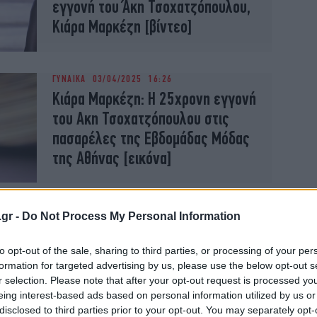
εγγονή του Άκη Τσοχατζόπουλου,
Κιάρα Μαρκέζη [βίντεο]
ΓΥΝΑΙΚΑ
03/04/2025 16:26
Κιάρα Μαρκέζη: Η 25χρονη εγγονή
του Ακη Τσοχατζόπουλου στις
πασαρέλες της Εβδομάδας Μόδας
της Αθήνας [εικόνα]
.gr -
Do Not Process My Personal Information
ΚΟΣΜΟΣ
27/02/2025 20:52
Πρόστιμο 1 εκατ. ευρώ σε
to opt-out of the sale, sharing to third parties, or processing of your per
θυγατρική της Morgan Stanley για
formation for targeted advertising by us, please use the below opt-out s
r selection. Please note that after your opt-out request is processed y
την υπόθεση Τσοχατζόπουλου
eing interest-based ads based on personal information utilized by us or
disclosed to third parties prior to your opt-out. You may separately opt-