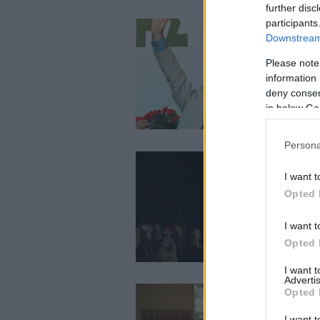
further disc
participants
Downstream 
Please note
information 
deny consent
in below Go
Persona
I want t
Opted 
I want t
Opted 
I want 
Advertis
Opted 
I want t