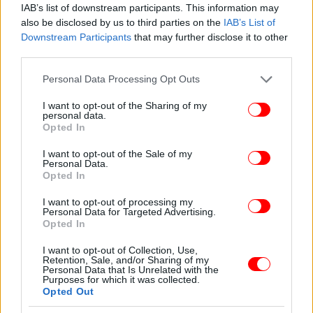
IAB’s list of downstream participants. This information may
Στην έναρξη της διαδικασίας, απορρίφθηκε αίτημα
also be disclosed by us to third parties on the
IAB’s List of
αναβολής που είχε κατατεθεί από την υπεράσπιση.
Downstream Participants
that may further disclose it to other
third parties.
Η πολιτική αγωγή ζήτησε τον διαχωρισμό της
Please note that this website/app uses one or more Google
Personal Data Processing Opt Outs
υπόθεσης και την παραπομπή του 20χρονου για το
services and may gather and store information including but
αδίκημα της συνέργειας σε ανθρωποκτονία.
not limited to your visit or usage behaviour. You may click to
I want to opt-out of the Sharing of my
personal data.
grant or deny consent to Google and its third-party tags to
Opted In
use your data for below specified purposes in below Google
consent section.
I want to opt-out of the Sale of my
Personal Data.
Opted In
I want to opt-out of processing my
Personal Data for Targeted Advertising.
Opted In
I want to opt-out of Collection, Use,
Retention, Sale, and/or Sharing of my
Personal Data that Is Unrelated with the
ΟΛΕΣ ΟΙ ΕΙΔΗΣΕΙΣ
Purposes for which it was collected.
Opted Out
Πανελλήνιες 2026: Αυτά είναι τα θέματα που «έπεσαν»
σε Αρχαία Ελληνικά, Μαθηματικά και Βιολογία