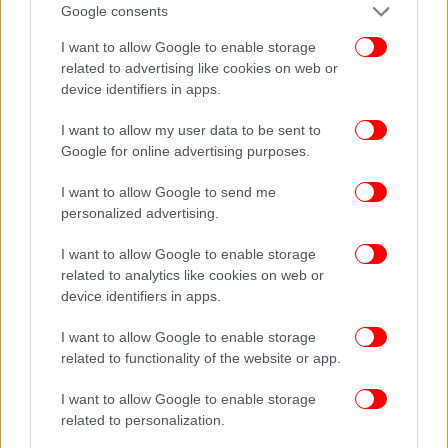
Google consents
Δύο θανατηφόρες παρασύρσεις από φορτηγά στην
I want to allow Google to enable storage
Αττική σε λίγες ώρες -Σοκ με τα δυστυχήματα, νεκροί ένας
related to advertising like cookies on web or
άνδρας και μια γυναίκα
device identifiers in apps.
Νέα επιχείρηση «Θερισμός» για παράνομες επιδοτήσεις
από τον ΟΠΕΚΕΠΕ σε Κοζάνη και Αγρίνιο, 13 συλλήψεις
I want to allow my user data to be sent to
-Στα 2,5 εκατ. η ζημία
Google for online advertising purposes.
I want to allow Google to send me
personalized advertising.
I want to allow Google to enable storage
related to analytics like cookies on web or
device identifiers in apps.
I want to allow Google to enable storage
related to functionality of the website or app.
I want to allow Google to enable storage
related to personalization.