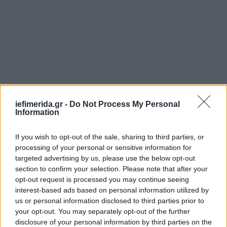
iefimerida.gr -
Do Not Process My Personal
Information
If you wish to opt-out of the sale, sharing to third parties, or
«Κατηγορούμενος ήξερε τι πρόκειται να συμβεί»
processing of your personal or sensitive information for
targeted advertising by us, please use the below opt-out
Σε άλλο σημείο της κατάθεσής του, ο ταξίαρχος
section to confirm your selection. Please note that after your
εξέφρασε την άποψη ότι ένας εκ των
opt-out request is processed you may continue seeing
κατηγορουμένων
, που βρισκόταν στο σημείο τη
interest-based ads based on personal information utilized by
στιγμή του εγκλήματος, γνώριζε τι επρόκειτο να
us or personal information disclosed to third parties prior to
your opt-out. You may separately opt-out of the further
συμβεί.
disclosure of your personal information by third parties on the