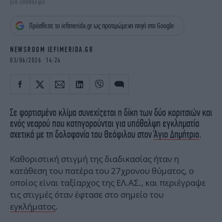
για υπόθαλψη
iBOOKS
ΖΩΔΙΑ
OSCARS
THE OCEAN
Πρόσθεσε το iefimerida.gr ως προτιμώμενη πηγή στη Google
MEDIA
ELAMEFORA
NEWSROOM IEFIMERIDA.GR
NEWSLETTER
03/06/2026 14:24
Σε φορτισμένο κλίμα συνεχίζεται η δίκη των δύο κοριτσιών και
ενός νεαρού που κατηγορούνται για υπόθαλψη εγκληματία
σχετικά με τη δολοφονία του Θεόφιλου στον
Άγιο Δημήτριο
.
Καθοριστική στιγμή της διαδικασίας ήταν η
κατάθεση του πατέρα του 27χρονου θύματος, ο
οποίος είναι ταξίαρχος της ΕΛ.ΑΣ., και περιέγραψε
τις στιγμές όταν έφτασε στο σημείο του
εγκλήματος
.