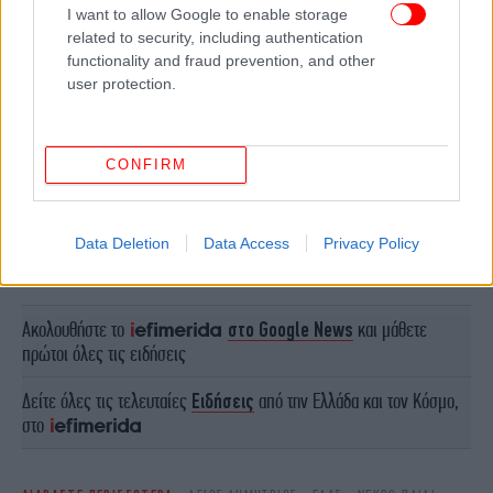
I want to allow Google to enable storage
related to security, including authentication
functionality and fraud prevention, and other
user protection.
CONFIRM
ΠΕΡΙΣΣΟΤΕΡΑ ΒΙΝΤΕΟ
Data Deletion
Data Access
Privacy Policy
Ακολουθήστε το
στο Google News
και μάθετε
πρώτοι όλες τις ειδήσεις
Δείτε όλες τις τελευταίες
Ειδήσεις
από την Ελλάδα και τον Κόσμο,
στο