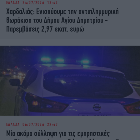
ΕΛΛΑΔΑ
24/07/2026 13:42
iBOOKS
ΖΩΔΙΑ
Χαρδαλιάς: Ενισχύουμε την αντιπλημμυρική
OSCARS
THE OCEAN
θωράκιση του Δήμου Αγίου Δημητρίου -
MEDIA
ELAMEFORA
Παρεμβάσεις 2,97 εκατ. ευρώ
NEWSLETTER
ΕΛΛΑΔΑ
06/07/2026 22:43
Μία ακόμα σύλληψη για τις εμπρηστικές