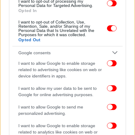
I want to opt-out of processing my
Personal Data for Targeted Advertising.
Opted In
I want to opt-out of Collection, Use,
ΕΛΛΑΔΑ
16/05/2026 20:11
Retention, Sale, and/or Sharing of my
Συνελήφθη 68χρονη στον Άγιο Δημήτριο για
Personal Data that Is Unrelated with the
Purposes for which it was collected.
απάτη με εικονικό οικόπεδο, πήρε από το θύμα
Opted Out
της πάνω από 270.000 ευρώ
Google consents
I want to allow Google to enable storage
related to advertising like cookies on web or
device identifiers in apps.
I want to allow my user data to be sent to
Google for online advertising purposes.
I want to allow Google to send me
personalized advertising.
I want to allow Google to enable storage
related to analytics like cookies on web or