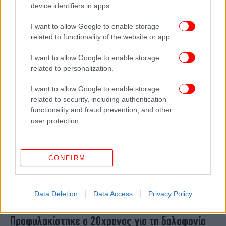
device identifiers in apps.
ΕΛΛΑΔΑ
03/05/2026 11:38
Άγιος Δημήτριος: Χειροπέδες σε 30χρονο
I want to allow Google to enable storage
Γεωργιανό -Πυροβολούσε στον αέρα, είχε
related to functionality of the website or app.
σουγιά και τέιζερ στο σπίτι
I want to allow Google to enable storage
related to personalization.
I want to allow Google to enable storage
related to security, including authentication
functionality and fraud prevention, and other
user protection.
CONFIRM
Data Deletion
Data Access
Privacy Policy
ΕΛΛΑΔΑ
28/04/2026 13:07
Προφυλακίστηκε ο 20χρονος για τη δολοφονία