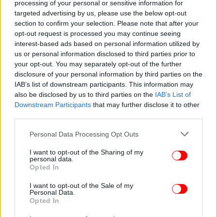
processing of your personal or sensitive information for
targeted advertising by us, please use the below opt-out
section to confirm your selection. Please note that after your
opt-out request is processed you may continue seeing
interest-based ads based on personal information utilized by
us or personal information disclosed to third parties prior to
your opt-out. You may separately opt-out of the further
ΕΛΛΑΔΑ
03/06/2026 14:24
disclosure of your personal information by third parties on the
Άγιος Δημήτριος: «Πήγα και βρήκα νεκρό το παιδί
IAB’s list of downstream participants. This information may
μου, εκεί που παίζαμε μπάλα», λέει ο ταξίαρχος
also be disclosed by us to third parties on the
IAB’s List of
της ΕΛ.ΑΣ.
Downstream Participants
that may further disclose it to other
third parties.
Please note that this website/app uses one or more Google
Personal Data Processing Opt Outs
services and may gather and store information including but
not limited to your visit or usage behaviour. You may click to
I want to opt-out of the Sharing of my
personal data.
grant or deny consent to Google and its third-party tags to
Opted In
use your data for below specified purposes in below Google
consent section.
I want to opt-out of the Sale of my
Personal Data.
Opted In