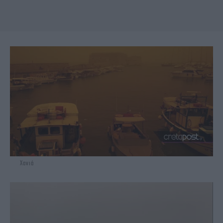
Χανιά