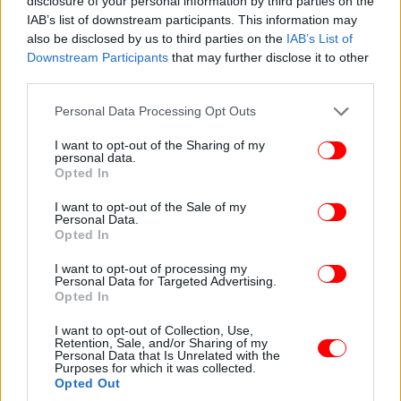
disclosure of your personal information by third parties on the
IAB’s list of downstream participants. This information may
also be disclosed by us to third parties on the
IAB’s List of
Downstream Participants
that may further disclose it to other
third parties.
Please note that this website/app uses one or more Google
Personal Data Processing Opt Outs
services and may gather and store information including but
not limited to your visit or usage behaviour. You may click to
I want to opt-out of the Sharing of my
personal data.
grant or deny consent to Google and its third-party tags to
Opted In
use your data for below specified purposes in below Google
consent section.
I want to opt-out of the Sale of my
Personal Data.
Opted In
I want to opt-out of processing my
Personal Data for Targeted Advertising.
Opted In
I want to opt-out of Collection, Use,
Retention, Sale, and/or Sharing of my
Personal Data that Is Unrelated with the
Purposes for which it was collected.
Opted Out