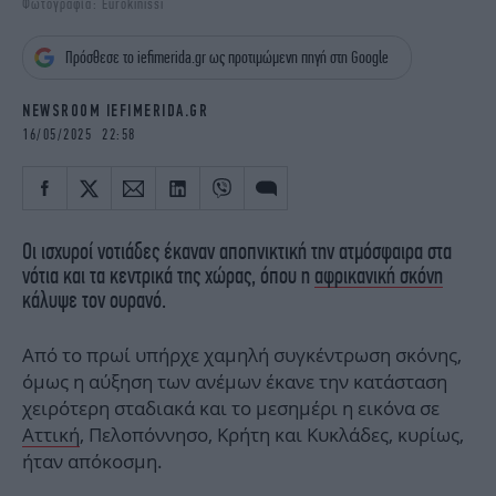
Φωτογραφία: Eurokinissi
iBOOKS
ΖΩΔΙΑ
OSCARS
THE OCEAN
Πρόσθεσε το iefimerida.gr ως προτιμώμενη πηγή στη Google
MEDIA
ELAMEFORA
NEWSROOM IEFIMERIDA.GR
NEWSLETTER
16/05/2025 22:58
Οι ισχυροί νοτιάδες έκαναν αποπνικτική την ατμόσφαιρα στα
νότια και τα κεντρικά της χώρας, όπου η
αφρικανική σκόνη
κάλυψε τον ουρανό.
Από το πρωί υπήρχε χαμηλή συγκέντρωση σκόνης,
όμως η αύξηση των ανέμων έκανε την κατάσταση
χειρότερη σταδιακά και το μεσημέρι η εικόνα σε
Αττική
, Πελοπόννησο, Κρήτη και Κυκλάδες, κυρίως,
ήταν απόκοσμη.