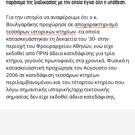
παράνομο της διαδικασίας με την οποία έγινε όλη η υπόθεση.
iBOOKS
ΖΩΔΙΑ
OSCARS
THE OCEAN
Για την ιστορία να αναφέρουμε ότι ο κ.
MEDIA
ELAMEFORA
Βουλγαράκης προχώρησε σε
αποχαρακτηρισμό
τεσσάρων ιστορικών κτηρίων
-τα οποία
NEWSLETTER
κατασκευάστηκαν τη δεκαετία του '30- στην
περιοχή του Φρουραρχείου Αθηνών, ενώ είχε
εκδοθεί από ΠΡΙΝ άδεια κατεδάφισης για τρία
κτήρια, γεγονός πρωτοφανές στα χρονικά. Φυσικά η
κατασκευαστική προχώρησε τον Αύγουστο του
2006 σε κατεδάφιση τεσσάρων κτηρίων
περιλαμβανομένου και του τέταρτου κτηρίου που
λόγω σημαντικής ιστορικής/αρχιτεκτονικής
σημασίας δεν είχε εκδοθεί άδεια κατεδάφισης.