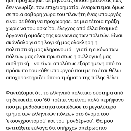
ήδη προχωρήσει σε μηνύσεις υποστηρίζοντας πως
δεν γνωρίζει τον επιχειρηματία. Αναρωτιέμαι όμως
σε ποια σοβαρή χώρα του πλανήτη ένας υπουργός
είναι σε θέση να προχωρήσει σε μια τέτοια πράξη
χωρίς να του ασκείται έλεγχος από άλλα θεσμικά
όργανα ή ομάδες της κοινωνίας των πολιτών. Είναι
σκάνδαλο για τη λογική μας ολόκληρη η
πολιτιστική μας κληρονομιά – γιατί η εικόνα των
πόλεών μας είναι πρωτίστως η συλλογική μας
αισθητική – να είναι απολύτως εξαρτημένη από το
πρόσωπο του κάθε υπουργού που με το έτσι-θέλω
αποχαρακτηρίζει όποια τμήματα της πόλης θέλει.
Φαντάζομαι ότι το ελληνικό πολιτικό σύστημα από
τη δεκαετία του '60 πρέπει να είναι πολύ περήφανο
που με μεθοδικότητα ισοπέδωσε το μεγαλύτερο
τμήμα των ελληνικών πόλεων στο όνομα του
'εκσυγχρονισμού' και του 'μονδέρνου'. Θα μου
αντιτάξετε εύλογα ότι υπήρχαν απείρως πιο