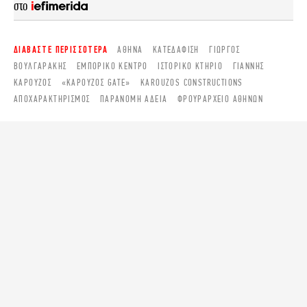
στο
ΔΙΑΒΑΣΤΕ ΠΕΡΙΣΣΟΤΕΡΑ
ΑΘΉΝΑ
ΚΑΤΕΔΆΦΙΣΗ
ΓΙΏΡΓΟΣ
ΒΟΥΛΓΑΡΆΚΗΣ
ΕΜΠΟΡΙΚΌ ΚΈΝΤΡΟ
ΙΣΤΟΡΙΚΌ ΚΤΉΡΙΟ
ΓΙΆΝΝΗΣ
ΚΑΡΟΎΖΟΣ
«ΚΑΡΟΎΖΟΣ GATE»
KAROUZOS CONSTRUCTIONS
ΑΠΟΧΑΡΑΚΤΗΡΙΣΜΌΣ
ΠΑΡΆΝΟΜΗ ΆΔΕΙΑ
ΦΡΟΥΡΑΡΧΕΊΟ ΑΘΗΝΏΝ