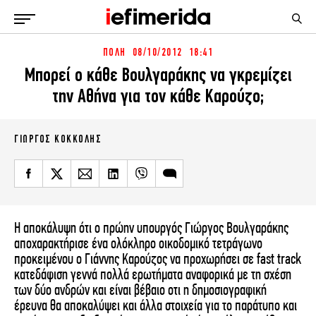
ΠΟΛΗ
08/10/2012 18:41
ΕΙΔΗΣΕΙΣ
ΠΟΛΙΤΙΚΗ
Μπορεί ο κάθε Βουλγαράκης να γκρεμίζει
NON PAPER
ΕΛΛΑΔΑ
την Αθήνα για τον κάθε Καρούζο;
ΟΙΚΟΝΟΜΙΑ
ΚΟΣΜΟΣ
ΠΟΛΙΤΙΣΜΟΣ
ΠΑΝΕΛΛΗΝΙΕΣ
ΖΩΗ
ΓΙΏΡΓΟΣ ΚΟΚΚΌΛΗΣ
ΣΠΟΡ
ΓΥΝΑΙΚΑ
ENGLISH EDITION
ΠΟΛΗ
STORIES
ΕΚΛΟΓΕΣ
TRAVEL
ΤΕΧΝΟΛΟΓΙΑ
ΥΓΕΙΑ
Η αποκάλυψη ότι ο πρώην υπουργός Γιώργος Βουλγαράκης
αποχαρακτήρισε ένα ολόκληρο οικοδομικό τετράγωνο
DESIGN
ΟΛΥΜΠΙΑΚΟΙ ΑΓΩΝΕΣ
προκειμένου ο Γιάννης Καρούζος να προχωρήσει σε fast track
EURO
GREEN
κατεδάφιση γεννά πολλά ερωτήματα αναφορικά με τη σχέση
PODCAST
iAUTOKINITO
των δύο ανδρών και είναι βέβαιο οτι η δημοσιογραφική
έρευνα θα αποκαλύψει και άλλα στοιχεία για το παράτυπο και
iOPINIONS
iGASTRONOMIE