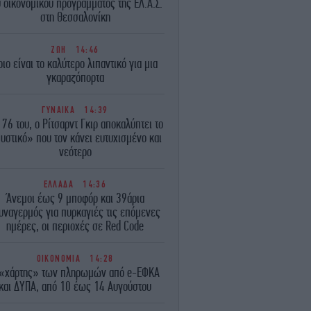
υ οικονομικού προγράμματος της ΕΛ.Α.Σ.
στη Θεσσαλονίκη
ΖΩΗ
14:46
οιο είναι το καλύτερο λιπαντικό για μια
γκαραζόπορτα
ΓΥΝΑΙΚΑ
14:39
 76 του, ο Ρίτσαρντ Γκιρ αποκαλύπτει το
υστικό» που τον κάνει ευτυχισμένο και
νεότερο
ΕΛΛΑΔΑ
14:36
Άνεμοι έως 9 μποφόρ και 39άρια
υναγερμός για πυρκαγιές τις επόμενες
ημέρες, οι περιοχές σε Red Code
ΟΙΚΟΝΟΜΙΑ
14:28
 «χάρτης» των πληρωμών από e-ΕΦΚΑ
και ΔΥΠΑ, από 10 έως 14 Αυγούστου