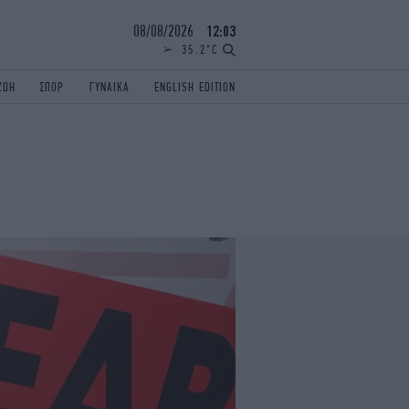
08/08/2026
12:03
35.2°C
ΖΩΗ
ΣΠΟΡ
ΓΥΝΑΙΚΑ
ENGLISH EDITION
ΕΛΛΑΔΑ
ΠΑΝΕΛΛΗΝΙΕΣ
ENGLISH EDITION
TRAVEL
ΟΛΥΜΠΙΑΚΟΙ ΑΓΩΝΕΣ
iAUTOKINITO
ΖΩΔΙΑ
ELAMEFORA