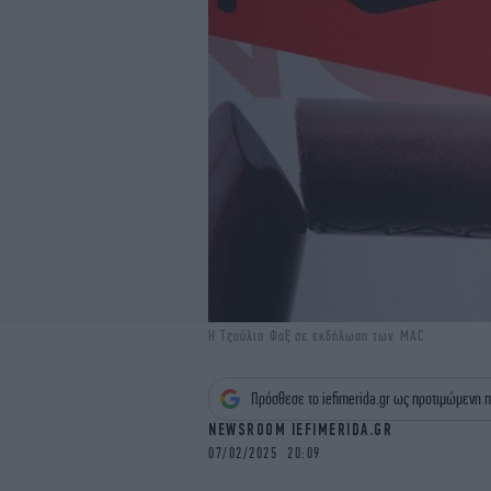
Η Τζούλια Φοξ σε εκδήλωση των MAC
Πρόσθεσε το iefimerida.gr ως προτιμώμενη π
NEWSROOM IEFIMERIDA.GR
07/02/2025 20:09