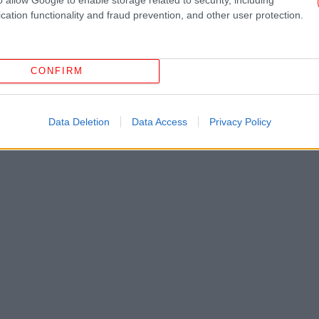
To
cation functionality and fraud prevention, and other user protection.
πι
χαλί των Grammy
CONFIRM
Αυ
κ στο διαδίκτυο, με την Μπιάνκα να γίνεται
y, ξεπερνώντας ακόμη και τους νικητές
Data Deletion
Data Access
Privacy Policy
 ζητούν την απαγόρευσή του ζευγαριού από
Τζο
Αθ