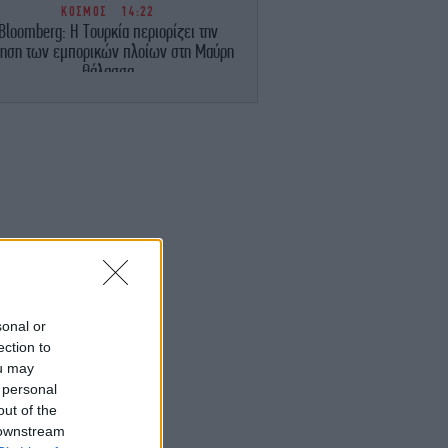
ΚΟΣΜΟΣ
14:22
Bloomberg: Η Τουρκία περιορίζει την
νηση των εμπορικών πλοίων στη Μαύρη
Θάλασσα
ΠΟΛΙΤΙΣΜΟΣ
14:16
Αριστουργηματικό» -Στο Θέατρο Οδού
υκλάδων έρχεται το έργο που ύμνησε ο
Guardian: «Σκοτεινό και αδυσώπητο»
ΣΠΟΡ
14:10
Άρσεναλ, μεταγραφές: Δικός της και
πίσημα ο Μπρούνο Γκιμαράες [βίντεο]
ΚΟΣΜΟΣ
14:05
sonal or
απωνία: Ο τυφώνας Dolphin έπληξε την
ection to
Οκινάουα -Η Κίνα έκλεισε λιμάνια,
ou may
αμένεται ότι θα πληγεί η ανατολική ακτή
 personal
της
out of the
 downstream
ΓΥΝΑΙΚΑ
13:59