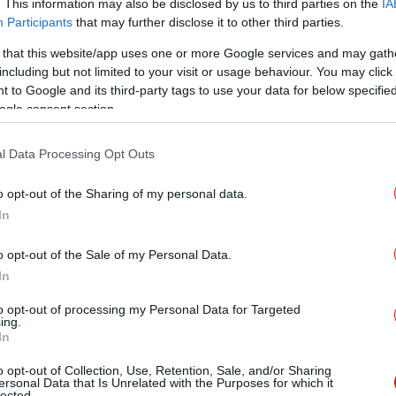
. This information may also be disclosed by us to third parties on the
IA
Εφ
Participants
that may further disclose it to other third parties.
τ
 that this website/app uses one or more Google services and may gath
including but not limited to your visit or usage behaviour. You may click 
 to Google and its third-party tags to use your data for below specifi
ogle consent section.
μέλ
l Data Processing Opt Outs
o opt-out of the Sharing of my personal data.
In
α
o opt-out of the Sale of my Personal Data.
In
Τα 
to opt-out of processing my Personal Data for Targeted
ing.
In
στ
o opt-out of Collection, Use, Retention, Sale, and/or Sharing
ersonal Data that Is Unrelated with the Purposes for which it
lected.