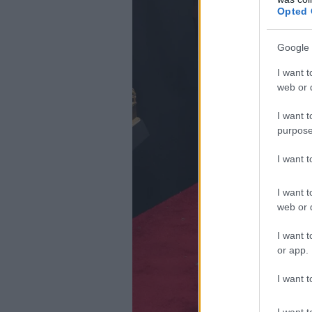
Opted 
Google 
I want t
web or d
I want t
purpose
I want 
I want t
web or d
I want t
or app.
I want t
I want t