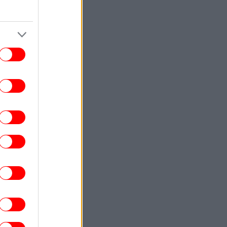
ΖΩΗ
13:44
20 χρόνια από τον θάνατο του Δημήτρη
παμιχαήλ: Το βίντεο της Φίνος Φιλμ για
το γοητευτικό «λεβεντόπαιδο»
ΕΛΛΑΔΑ
13:38
σκεψη υπουργών για την αποτροπή της
ίας κατά των υγειονομικών του ΕΣΥ θα
ροκαλέσει ο ΙΣΑ -Ο Γιώργος Πατούλης
εξηγεί στο iefimerida
ΕΛΛΑΔΑ
13:31
Χαλκιδική: 8χρονος τραυματίστηκε στο
κεφάλι μετά από βουτιά στη θάλασσα
ΣΠΟΡ
13:26
ίναν Έβανς για την επιστροφή του στη
Ζαλγκίρις: «Όταν λέω οικογένεια το...
εννοώ»
ΓΥΝΑΙΚΑ
13:22