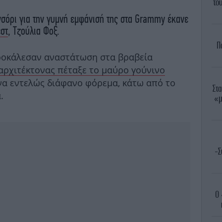
το
νσόρι για την γυμνή εμφάνισή της στα Grammy έκανε
έστ
, Τζούλια Φοξ.
Π
προκάλεσαν αναστάτωση στα βραβεία
αρχιτέκτονας πέταξε το μαύρο γούνινο
α εντελώς διάφανο φόρεμα, κάτω από το
Στα
.
«μ
-Σ
Ο