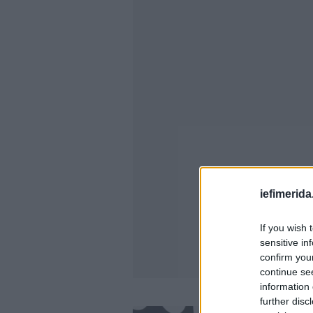
iefimerida
If you wish 
sensitive in
confirm you
continue se
information 
further disc