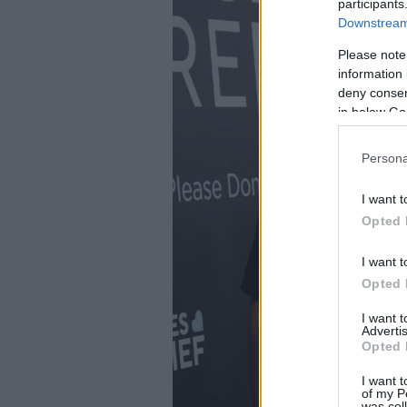
participants
Downstream 
Please note
information 
deny consent
in below Go
Persona
I want t
Opted 
I want t
Opted 
I want 
Advertis
Opted 
I want t
of my P
was col