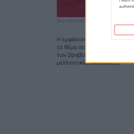
authenti
Κάνιε Γουέστ και Μπιάνκα Σενσόρι στο κόκκινο 
Η εμφάνιση αυτή προκάλεσε σο
το θέμα συζήτησης των Gramm
των βραβείων, με πολλούς να
μελλοντικές εκδηλώσεις.