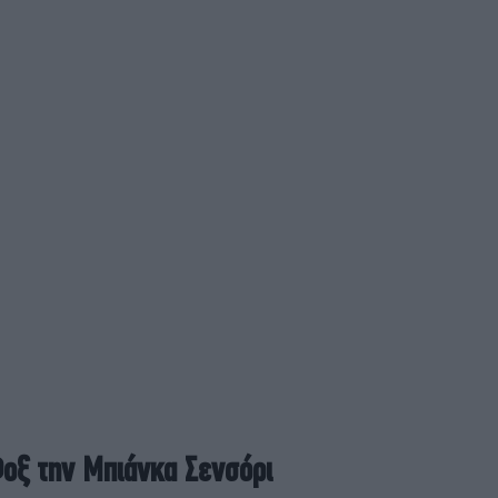
Μ
Θρί
σε
A
π
ύσ
Η 
ακ
οξ την Μπιάνκα Σενσόρι