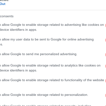
Out
Το
πρ
consents
o allow Google to enable storage related to advertising like cookies on
evice identifiers in apps.
ε
o allow my user data to be sent to Google for online advertising
s.
to allow Google to send me personalized advertising.
Η 
o allow Google to enable storage related to analytics like cookies on
evice identifiers in apps.
τη διάρκεια της παρουσίασης της νέας
o allow Google to enable storage related to functionality of the website
ικής του, με τίτλο «Little Food Library», που
Σχ
ς 2-4 ετών. Ο Όλιβερ τόνισε τη σημασία της
β
o allow Google to enable storage related to personalization.
 των παιδιών μέσω της δημιουργικότητας και
ικεντρωθούν αποκλειστικά στις ακαδημαϊκές
o allow Google to enable storage related to security, including