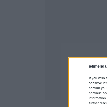
iefimerida
If you wish 
sensitive in
confirm you
continue se
information 
further disc