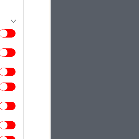
ΣΠΟΡ
17:08
υρκικά ΜΜΕ: «Η Γαλατασαράι κατέθεσε
όταση στον ΠΑΟΚ για Κωνσταντέλια με
δανεισμό και οψιόν αγοράς»
ΖΩΗ
17:07
Ο Κριστιάνο Ρονάλντο επιδεικνύει την
ντυπωσιακή συλλογή υπεραυτοκινήτων
του -Όλα πανάκριβα
ΖΩΗ
17:03
Μαρία Μενούνος αποθεώνει την Ελλάδα:
«Ταξίδι που δεν θα ξεχάσω ποτέ» -Το
μπικίνι στα χρώματα της ελληνικής
σημαίας
ΚΟΣΜΟΣ
17:02
εδόν 100 νεκροί από τις πλημμύρες στη
ορειοανατολική Ινδία -Προελαύνουν οι
μουσώνες