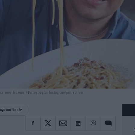
ζει τους Ιταλούς /Φωτογραφία: Instagram/jamieoliver
ηγή στη Google