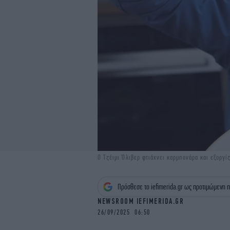
Ο Τζέιμι Όλιβερ φτιάχνει καρμπονάρα και εξοργί
Πρόσθεσε το iefimerida.gr ως προτιμώμενη π
NEWSROOM IEFIMERIDA.GR
26/09/2025 06:50