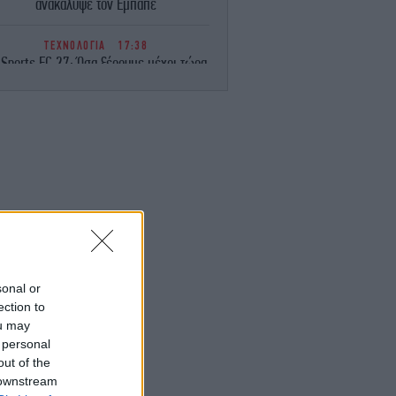
ανακάλυψε τον Εμπαπέ
ΤΕΧΝΟΛΟΓΙΑ
17:38
 Sports FC 27: Όσα ξέρουμε μέχρι τώρα
για το πολυαναμενόμενο video game
ΖΩΗ
17:34
Στην Κεφαλονιά η Ελένη Μενεγάκη
-Απόλαυσε εκλεκτούς μεζέδες σε
εστιατόριο του νησιού [βίντεο]
GREEN
17:28
 Εύβοια: Από το «σεληνιακό» τοπίο των
γκαταλελειμμένων μεταλλείων, σε ένα
αταπράσινο οικοσύστημα με 14 λίμνες
-Δείτε εικόνες
sonal or
ection to
ou may
ΕΛΛΑΔΑ
17:27
 personal
αλκιδική: Νεκρός 68χρονος λουόμενος
στην παραλία της Ποτίδαιας
out of the
 downstream