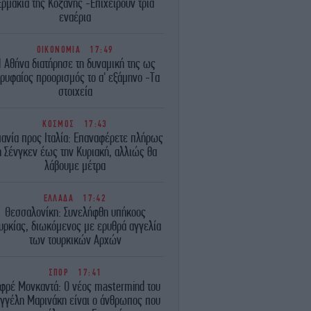
Ερμακιά της Κοζάνης -Επιχειρούν τρία
εναέρια
ΟΙΚΟΝΟΜΙΑ
17:49
 Αθήνα διατήρησε τη δυναμική της ως
ρυφαίος προορισμός το α' εξάμηνο -Τα
στοιχεία
ΚΟΣΜΟΣ
17:43
πανία προς Ιταλία: Επαναφέρετε πλήρως
η Σένγκεν έως την Κυριακή, αλλιώς θα
λάβουμε μέτρα
ΕΛΛΑΔΑ
17:42
Θεσσαλονίκη: Συνελήφθη υπήκοος
υρκίας, διωκόμενος με ερυθρά αγγελία
των τουρκικών Αρχών
ΣΠΟΡ
17:41
φρέ Μονκαντά: O νέος mastermind του
γγέλη Μαρινάκη είναι ο άνθρωπος που