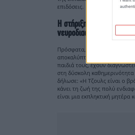
επιδόσεις.
authenti
Η στήριξη της οικογένεια
νευροδιαφορετικότητας
Πρόσφατα, ο Τζέιμι Όλιβερ μί
αποκαλύπτοντας πως η σύζυγό
παιδιά τους, έχουν διαγνωστ
στη δύσκολη καθημερινότητα 
δήλωσε: «Η Τζουλς είναι ο βρ
κάνει τη ζωή της πολύ ενδιαφ
είναι μια εκπληκτική μητέρα κ