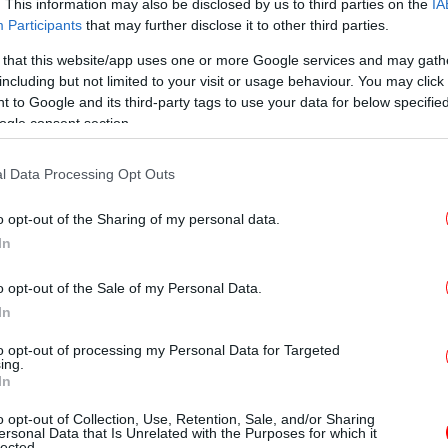
. This information may also be disclosed by us to third parties on the
IA
κε τυχερός, καθώς η μαγειρική ήταν το
Participants
that may further disclose it to other third parties.
ι τον εαυτό του και να ξεπεράσει τις
 that this website/app uses one or more Google services and may gath
μαγειρική ήταν που μου έδωσε κίνητρο,
including but not limited to your visit or usage behaviour. You may click 
τι με κατέστρεφε το σχολείο, το
 to Google and its third-party tags to use your data for below specifi
ogle consent section.
εξομολογήθηκε.
ΙΣ
τω
l Data Processing Opt Outs
o opt-out of the Sharing of my personal data.
Υπ.
In
o opt-out of the Sale of my Personal Data.
In
Φ
to opt-out of processing my Personal Data for Targeted
ing.
έκ
In
απ
o opt-out of Collection, Use, Retention, Sale, and/or Sharing
ersonal Data that Is Unrelated with the Purposes for which it
lected.