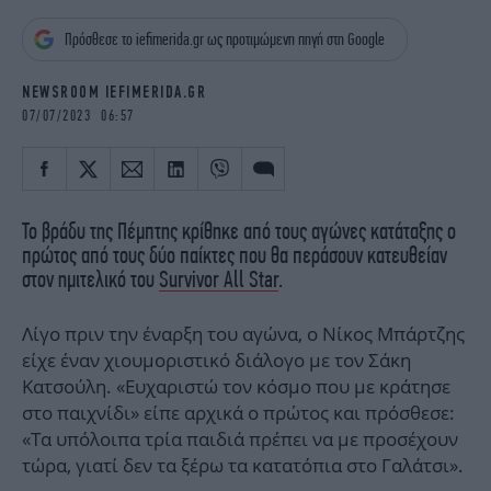
iBOOKS
ΖΩΔΙΑ
Πρόσθεσε το iefimerida.gr ως προτιμώμενη πηγή στη Google
OSCARS
THE OCEAN
MEDIA
ELAMEFORA
NEWSROOM IEFIMERIDA.GR
07/07/2023 06:57
NEWSLETTER
To βράδυ της Πέμπτης κρίθηκε από τους αγώνες κατάταξης ο
πρώτος από τους δύο παίκτες που θα περάσουν κατευθείαν
στον ημιτελικό του
Survivor All Star
.
Λίγο πριν την έναρξη του αγώνα, ο Νίκος Μπάρτζης
είχε έναν χιουμοριστικό διάλογο με τον Σάκη
Κατσούλη. «Ευχαριστώ τον κόσμο που με κράτησε
στο παιχνίδι» είπε αρχικά ο πρώτος και πρόσθεσε:
«Τα υπόλοιπα τρία παιδιά πρέπει να με προσέχουν
τώρα, γιατί δεν τα ξέρω τα κατατόπια στο Γαλάτσι».