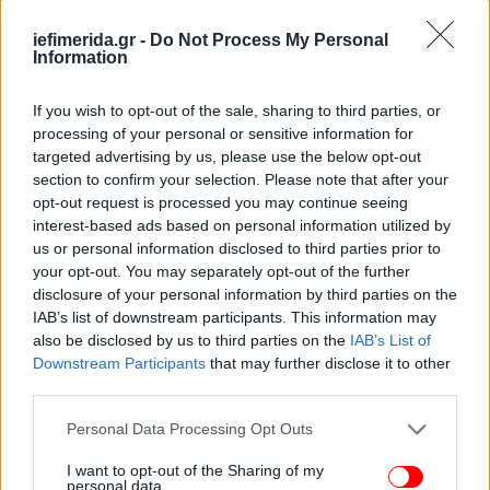
Πάμε, πάμε».
iefimerida.gr -
Do Not Process My Personal
Information
Νεύρα για μια ακόμη φορά από τη Μαριαλένα
If you wish to opt-out of the sale, sharing to third parties, or
Ο Σάκης παρακάλεσε τη Μαριαλένα να μην
processing of your personal or sensitive information for
παραπονιέται για την υπόλοιπη ημέρα για να
targeted advertising by us, please use the below opt-out
«ηρεμήσει» και αυτός.
section to confirm your selection. Please note that after your
opt-out request is processed you may continue seeing
interest-based ads based on personal information utilized by
us or personal information disclosed to third parties prior to
your opt-out. You may separately opt-out of the further
disclosure of your personal information by third parties on the
IAB’s list of downstream participants. This information may
also be disclosed by us to third parties on the
IAB’s List of
Downstream Participants
that may further disclose it to other
third parties.
Please note that this website/app uses one or more Google
Personal Data Processing Opt Outs
services and may gather and store information including but
not limited to your visit or usage behaviour. You may click to
I want to opt-out of the Sharing of my
personal data.