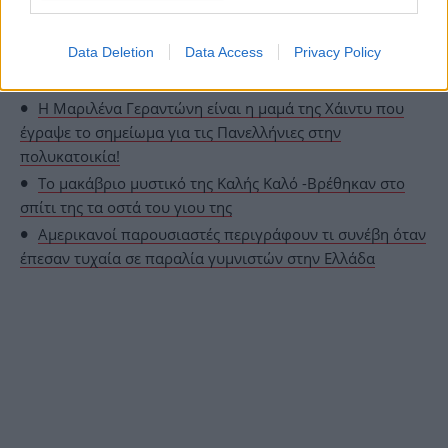
Data Deletion
Data Access
Privacy Policy
ΟΛΕΣ ΟΙ ΕΙΔΗΣΕΙΣ
Η Μαριλένα Γεραντώνη είναι η μαμά της Χάιντυ που
έγραψε το σημείωμα για τις Πανελλήνιες στην
πολυκατοικία!
Το μακάβριο μυστικό της Καλής Καλό -Βρέθηκαν στο
σπίτι της τα οστά του γιου της
Αμερικανοί παρουσιαστές περιγράφουν τι συνέβη όταν
έπεσαν τυχαία σε παραλία γυμνιστών στην Ελλάδα