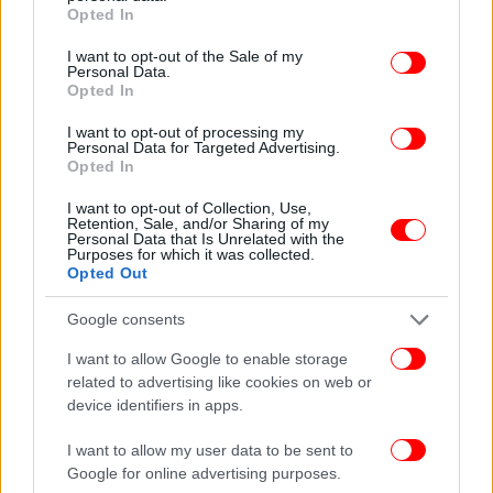
grant or deny consent to Google and its third-party tags to
Opted In
use your data for below specified purposes in below Google
consent section.
I want to opt-out of the Sale of my
Personal Data.
Ωστόσο, σε όλη τη διάρκεια του αγωνίσματος
Opted In
περίπου, η Μαριαλένα Ρουμελιώτη ξέσπαγε τα
νεύρα της στον Σάκη.
I want to opt-out of processing my
Personal Data for Targeted Advertising.
Opted In
Στον ημιτελικό ο Σάκης
I want to opt-out of Collection, Use,
Retention, Sale, and/or Sharing of my
Personal Data that Is Unrelated with the
Με μόλις μια ήττα στον πρώτο αγώνα κατάταξης, ο
Purposes for which it was collected.
Σάκης Κατσούλης εξασφάλισε μια σίγουρη θέση
Opted Out
στον ημιτελικό του Γαλατσίου ενώ μοιράστηκλε το
Google consents
έπαθλο με την αγαπημένη του Μαριαλένα.
I want to allow Google to enable storage
related to advertising like cookies on web or
device identifiers in apps.
I want to allow my user data to be sent to
Google for online advertising purposes.